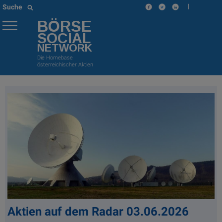
|
Suche
BÖRSE
SOCIAL
NETWORK
Die Homebase
österreichischer Aktien
Aktien auf dem Radar 03.06.2026