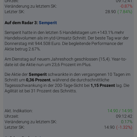
Uhrzeit:
09:12:41
Veränderung zu letztem SK:
-0.87%
Letzter SK:
28.90
( 7.84%)
Auf dem Radar 3:
Semperit
Semperit hatte in den letzten 5 Handelstagen um +143.1% mehr
Handelsvolumen als im ytd-Umsatz-Schnitt. Der beste Tag war der
Donnerstag mit 944.508 Euro. Die begleitende Performance der
Aktie betrug 2.67%.
Am Dienstag auf neuem Jahreshoch geschlossen (15,4). Year-to-
date ist die Aktie nun um 23,6 Prozent im Plus.
Die Aktie der
Semperit
schwankte in den vergangenen 10 Tagen im
Schnitt um
0,36 Pro­zent
, während die durchschnittliche
Tagessschwankung in der 200-Tage-Sicht bei
1,15 Prozent
lag. Die
Agilität ist bei 31 Prozent des Schnitts.
Akt. Indikation:
14.90 / 14.95
Uhrzeit:
09:12:42
Veränderung zu letztem SK:
0.17%
Letzter SK:
14.90
( -1.32%)