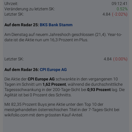
Uhrzeit:
09:12:41
Veränderung zu letztem SK:
0.52%
Letzter SK:
4.84
( -2.02%)
Auf dem Radar 25:
BKS Bank Stamm
Am Dienstag auf neuem Jahreshoch geschlossen (21,4). Year-to-
date ist die Aktie nun um 16,3 Prozent im Plus.
Letzter SK:
4.84
( 0.00%)
Auf dem Radar 26:
CPI Europe AG
Die Aktie der
CPI Europe AG
schwankte in den vergangenen 10
Tagen im Schnitt um
1,62 Pro­zent
, während die durchschnittliche
Tagessschwankung in der 200-Tage-Sicht bei
0,93 Prozent
lag. Die
Agilität ist bei 0 Prozent des Schnitts.
Mit 82,35 Prozent Buys jene Aktie unter den Top 10 der
meistgehandelten österreichischen Titel in der 7-Tages-Sicht bei
wikifolio.com mit dem grössten Kauf-Anteil.