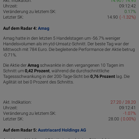
Akt. Indikation:
14.90 / 14.95
Uhrzeit:
09:12:42
Veränderung zu letztem SK:
0.17%
Letzter SK:
14.90
( -1.32%)
Auf dem Radar 4:
Amag
Amag hatte in den letzten 5 Handelstagen um -56.7% weniger
Handelsvolumen als im ytd-Umsatz-Schnitt. Der beste Tag war der
Mittwoch mit 784 Euro. Die begleitende Performance der Aktie betrug
-0.71%.
Die Aktie der
Amag
schwankte in den vergangenen 10 Tagen im
Schnitt um
0,42 Pro­zent
, während die durchschnittliche
Tagessschwankung in der 200-Tage-Sicht bei
0,76 Prozent
lag. Die
Agilität ist bei 0 Prozent des Schnitts.
Akt. Indikation:
27.20 / 28.20
Uhrzeit:
09:12:41
Veränderung zu letztem SK:
-1.07%
Letzter SK:
28.00
( 0.00%)
Auf dem Radar 5:
Austriacard Holdings AG