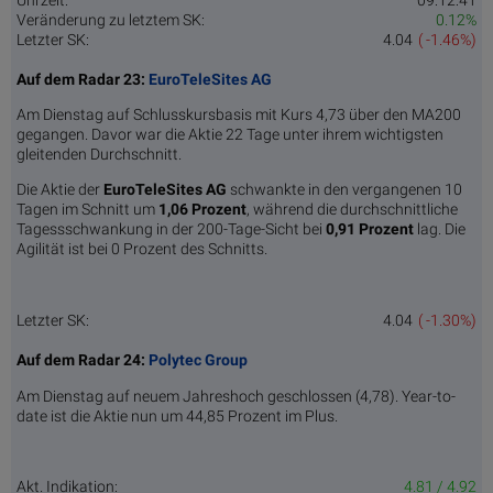
Veränderung zu letztem SK:
0.12%
Letzter SK:
4.04
( -1.46%)
Auf dem Radar 23:
EuroTeleSites AG
Am Dienstag auf Schlusskursbasis mit Kurs 4,73 über den MA200
gegangen. Davor war die Aktie 22 Tage unter ihrem wichtigsten
gleitenden Durchschnitt.
Die Aktie der
EuroTeleSites AG
schwankte in den vergangenen 10
Tagen im Schnitt um
1,06 Pro­zent
, während die durchschnittliche
Tagessschwankung in der 200-Tage-Sicht bei
0,91 Prozent
lag. Die
Agilität ist bei 0 Prozent des Schnitts.
Letzter SK:
4.04
( -1.30%)
Auf dem Radar 24:
Polytec Group
Am Dienstag auf neuem Jahreshoch geschlossen (4,78). Year-to-
date ist die Aktie nun um 44,85 Prozent im Plus.
Akt. Indikation:
4.81 / 4.92