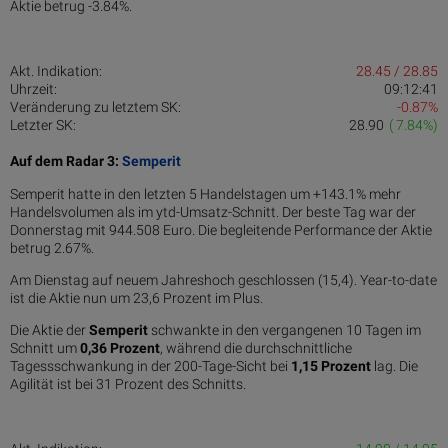
Aktie betrug -3.84%.
Akt. Indikation:
28.45 / 28.85
Uhrzeit:
09:12:41
Veränderung zu letztem SK:
-0.87%
Letzter SK:
28.90
( 7.84%)
Auf dem Radar 3:
Semperit
Semperit hatte in den letzten 5 Handelstagen um +143.1% mehr
Handelsvolumen als im ytd-Umsatz-Schnitt. Der beste Tag war der
Donnerstag mit 944.508 Euro. Die begleitende Performance der Aktie
betrug 2.67%.
Am Dienstag auf neuem Jahreshoch geschlossen (15,4). Year-to-date
ist die Aktie nun um 23,6 Prozent im Plus.
Die Aktie der
Semperit
schwankte in den vergangenen 10 Tagen im
Schnitt um
0,36 Pro­zent
, während die durchschnittliche
Tagessschwankung in der 200-Tage-Sicht bei
1,15 Prozent
lag. Die
Agilität ist bei 31 Prozent des Schnitts.