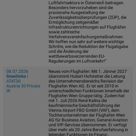
Luftfahrtsektors in Österreich beitragen.
Besonders hervorzuheben sind die
praxisnahe Ausgestaltung der
Zuverlässigkeitsüberprüfungen (ZÜP), die
Ermöglichung zeitgemäßer
Infrastruktureinrichtungen auf Flughäfen
sowie zahlreiche
Verfahrensvereinfachungsmaßnahmen.
Wir hoffen nun sehr auf weitere wichtige
Schritte, wie die Reduktion der Flugabgabe
und die Änderung der
wettbewerbsverzerrenden EU-
Regulierungen im Luftverkehr!“
08.07.2026
Neues vom Flughafen: Mit 1. Jänner 2027
Smeilinho
|
übernimmt Hubert Hofstetter die Leitung
ATAT30
des Unternehmensbereichs Revision der
Austria 30 Private
Flughafen Wien AG. Er ist seit 2010 in
IR
unterschiedlichen Funktionen innerhalb der
Flughafen Wien Gruppe tätig. Zudem hat
mit 1. Juli 2026 René Kalina die
kaufmännische Geschäftsführung der
Vienna Airport FBO GmbH (VAF), dem
Tochterunternehmen der Flughafen Wien
AG für Business Aviation, General Aviation
und VIP-Services übernommen. Er verfügt
über mehr als 20 Jahre Berufserfahrung in
leitenden Funktionen im Finanz-,