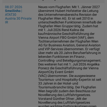
08.07.2026
Neues vom Flughafen: Mit 1. Jänner 2027
Smeilinho
|
übernimmt Hubert Hofstetter die Leitung
ATAT30
des Unternehmensbereichs Revision der
Austria 30 Private
Flughafen Wien AG. Er ist seit 2010 in
IR
unterschiedlichen Funktionen innerhalb der
Flughafen Wien Gruppe tätig. Zudem hat
mit 1. Juli 2026 René Kalina die
kaufmännische Geschäftsführung der
Vienna Airport FBO GmbH (VAF), dem
Tochterunternehmen der Flughafen Wien
AG für Business Aviation, General Aviation
und VIP-Services übernommen. Er verfügt
über mehr als 20 Jahre Berufserfahrung in
leitenden Funktionen im Finanz-,
Controlling- und Beteiligungsmanagement.
Des weiteren hat mit 1. Juli 2026 Angelika
Ponecz die Geschäftsführung der Vienna
AirportCity Event GmbH
(VAC) übernommen. Die ausgewiesene
Tourismus- und Hospitality-Expertin ist seit
33 Jahren in der Hotel- und
Tourismusbranche tätig. Der Flughafen
Wien begrüßt zudem den Beschluss zur
Novellierung des Luftfahrtgesetzes.
Vorstand Günther Ofner: „Mit der
Novellierung des Luftfahrtgesetzes
wurden wichtige Entbürokratisierungen