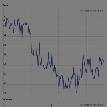
Preis
JS chart by amCharts
56
55
54
53
52
51
50
49
48
Volumen
JS chart by amCharts