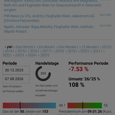
Wie Kapsch TrafficCom, Zumtobel, Wolford, RHI Magnesita,
Rath AG und Flughafen Wien für Gesprächsstoff in Österreich
sorgten
08.07.2026
PIR-News zu VIG, Andritz, Flughafen Wien, oekostrom AG
(Christine Petzwinkler)
02.07.2026
#gabb Jobradar: Bajaj Mobility, Flughafen Wien, wikifolio
(#gabb Radar)
»
ytd
|
» Eine Woche
|
» Ein Monat
|
» Drei Monate
|
» 12 Monate
|
» 2013
|
» 2014
|
» 2015
|
» 2016
|
» 2017
|
» 2018
|
» 2019
|
» 2020
|
» 2021
|
»
2022
|
» 2023
|
» 2024
|
» 2025
|
Periode
Handelstage
Performance Periode
-7.53 %
Umsatz '26/'25 %
108 %
Am Rad drehen und
Start-/Enddatum
Anzahl Handelstage
der Periode wählen
einstellen
48.1
56
1
Das ist der
50.
beste von
153
Periodenhoch am
09.01.26
(Kurs:
0
50
100
0
100