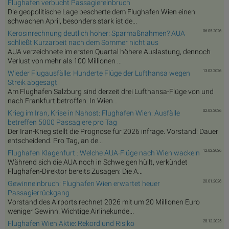
Flughafen verbucht Passagiereinbruch
Die geopolitische Lage bescherte dem Flughafen Wien einen
schwachen April, besonders stark ist de...
06.05.2026
Kerosinrechnung deutlich höher: Sparmaßnahmen? AUA
schließt Kurzarbeit nach dem Sommer nicht aus
AUA verzeichnete im ersten Quartal höhere Auslastung, dennoch
Verlust von mehr als 100 Millionen ...
13.03.2026
Wieder Flugausfälle: Hunderte Flüge der Lufthansa wegen
Streik abgesagt
Am Flughafen Salzburg sind derzeit drei Lufthansa-Flüge von und
nach Frankfurt betroffen. In Wien...
02.03.2026
Krieg im Iran, Krise in Nahost: Flughafen Wien: Ausfälle
betreffen 5000 Passagiere pro Tag
Der Iran-Krieg stellt die Prognose für 2026 infrage. Vorstand: Dauer
entscheidend. Pro Tag, an de...
12.02.2026
Flughafen Klagenfurt : Welche AUA-Flüge nach Wien wackeln
Während sich die AUA noch in Schweigen hüllt, verkündet
Flughafen-Direktor bereits Zusagen: Die A...
20.01.2026
Gewinneinbruch: Flughafen Wien erwartet heuer
Passagierrückgang
Vorstand des Airports rechnet 2026 mit um 20 Millionen Euro
weniger Gewinn. Wichtige Airlinekunde...
28.12.2025
Flughafen Wien Aktie: Rekord und Risiko