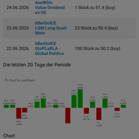
AxelKhlz
24.06.2026
Value Dividend
1 Stück zu 51.4 (buy)
ex US
IdlerOnICE
23.06.2026
LQM Long Quali
23 Stück zu 50.4 (buy)
Mom
IdlerOnICE
22.06.2026
GloPLaBLA -
100 Stück zu 50.2 (buy)
Global Politics
Die letzten 20 Tage der Periode
JS chart by amCharts
51.8
2.37%
50.6
1.61%
50.6
51.6
50
1.20%
1.18%
51.8
0.81%
0.78%
50.4
50.6
50.8
51.6
0.40%
0.40%
0.40%
0.39%
49.6
50.6
50.8
51.6
0.00%
0.00%
0.00%
0.00%
51.4
49.6
51.4
-0.39%
-0.60%
-0.77%
49.9
51
-1.38%
-1.54%
Chart