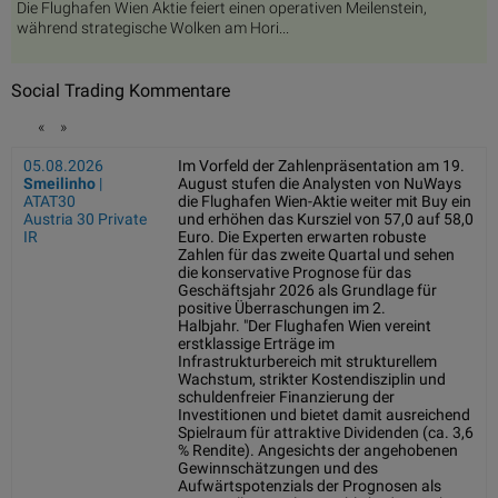
Die Flughafen Wien Aktie feiert einen operativen Meilenstein,
während strategische Wolken am Hori...
Social Trading Kommentare
«
»
05.08.2026
Im Vorfeld der Zahlenpräsentation am 19.
Smeilinho
|
August stufen die Analysten von NuWays
ATAT30
die Flughafen Wien-Aktie weiter mit Buy ein
Austria 30 Private
und erhöhen das Kursziel von 57,0 auf 58,0
IR
Euro. Die Experten erwarten robuste
Zahlen für das zweite Quartal und sehen
die konservative Prognose für das
Geschäftsjahr 2026 als Grundlage für
positive Überraschungen im 2.
Halbjahr. "Der Flughafen Wien vereint
erstklassige Erträge im
Infrastrukturbereich mit strukturellem
Wachstum, strikter Kostendisziplin und
schuldenfreier Finanzierung der
Investitionen und bietet damit ausreichend
Spielraum für attraktive Dividenden (ca. 3,6
% Rendite). Angesichts der angehobenen
Gewinnschätzungen und des
Aufwärtspotenzials der Prognosen als