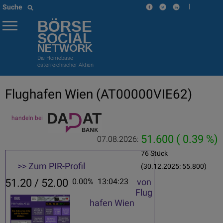
|
Suche
BÖRSE
SOCIAL
NETWORK
Die Homebase
österreichischer Aktien
Flughafen Wien
(AT00000VIE62)
handeln bei
51.600
( 0.39 %)
07.08.2026:
76 Stück
>> Zum PIR-Profil
(30.12.2025: 55.800)
51.20 / 52.00
0.00%
13:04:23
von
Flug
hafen Wien