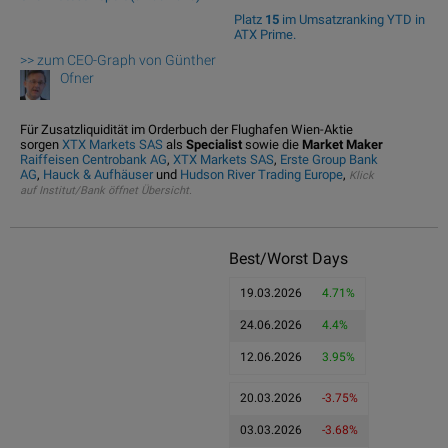
Platz
15
im Umsatzranking YTD in
ATX Prime.
>> zum CEO-Graph von Günther
Ofner
Für Zusatzliquidität im Orderbuch der Flughafen Wien-Aktie
sorgen
XTX Markets SAS
als
Specialist
sowie die
Market Maker
Raiffeisen Centrobank AG
,
XTX Markets SAS
,
Erste Group Bank
AG
,
Hauck & Aufhäuser
und
Hudson River Trading Europe
,
Klick
auf Institut/Bank öffnet Übersicht.
Best/Worst Days
19.03.2026
4.71%
24.06.2026
4.4%
12.06.2026
3.95%
20.03.2026
-3.75%
03.03.2026
-3.68%