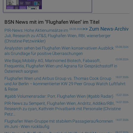
BSN News mit im "Flughafen Wien" im Titel
>> Zum News-Archiv
05.08.2026
PIR-News: Hohe Aktienumsätze im
Juli, Research zu AT&S, Flughafen Wien, RBI, wienerberger
(Christine Petzwinkler)
05.08.2026
Analysten sehen bei Flughafen Wien konservativen Ausblick
als Grundlage für positive Überraschungen
03.08.2026
Wie Bajaj Mobility AG, Marinomed Biotech, Fabasoft,
Frequentis, Flughafen Wien und Agrana für Gesprächsstoff in
Österreich sorgten
18.07.2026
Flughafen Wien und Airbus Group vs. Thomas Cook Group
und Air Berlin – kommentierter KW 29 Peer Group Watch Luftfahrt
& Reise
15.07.2026
#gabb Volumensradar: Porr, Flughafen Wien (#gabb Radar)
14.07.2026
PIR-News zu Semperit, Flughafen Wien, Andritz, Addiko/RBI,
Research zu cyan, Kathrein Privatbank mit Personalie (Christine
Petz...
14.07.2026
Flughafen Wien-Gruppe mit stabilem Passagieraufkommen
im Juni - Wien rückläufig
08.07.2026