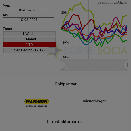
JS chart by amCharts
Von:
20%
bis:
0%
Zoom:
-20%
-40%
2026
Apr
Jul
JS chart by amCharts
Goldpartner
Infrastrukturpartner