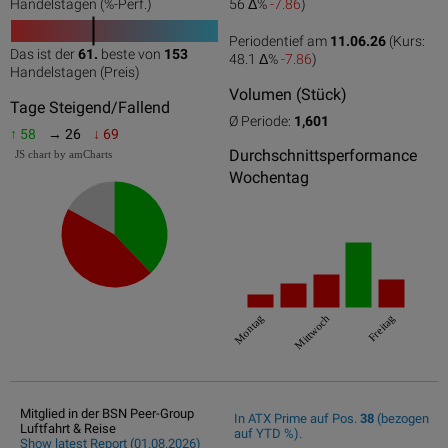
Handelstagen (%-Perf.)
56 Δ%
-7.86
)
Periodentief am
11.06.26
(Kurs:
Das ist der
61.
beste von
153
48.1 Δ%
-7.86
)
0
50
100
Handelstagen (Preis)
Volumen (Stück)
Tage Steigend/Fallend
Ø Periode:
1,601
↑ 58
→ 26
↓ 69
Durchschnittsperformance
JS chart by amCharts
Wochentag
Montag
Mittwoch
Freitag
Mitglied in der BSN Peer-Group
In ATX Prime auf Pos.
38
(bezogen
Luftfahrt & Reise
auf YTD %).
Show latest Report (01.08.2026)