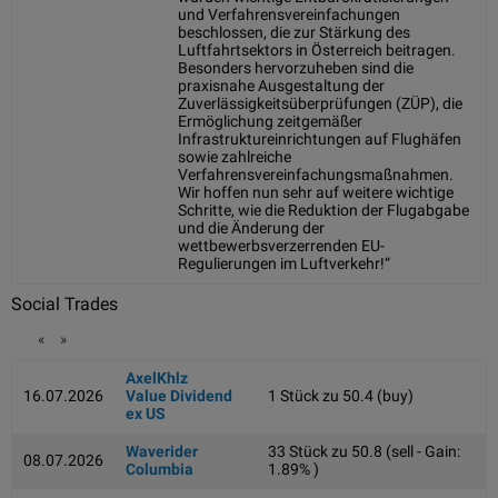
und Verfahrensvereinfachungen
beschlossen, die zur Stärkung des
Luftfahrtsektors in Österreich beitragen.
Besonders hervorzuheben sind die
praxisnahe Ausgestaltung der
Zuverlässigkeitsüberprüfungen (ZÜP), die
Ermöglichung zeitgemäßer
Infrastruktureinrichtungen auf Flughäfen
sowie zahlreiche
Verfahrensvereinfachungsmaßnahmen.
Wir hoffen nun sehr auf weitere wichtige
Schritte, wie die Reduktion der Flugabgabe
und die Änderung der
wettbewerbsverzerrenden EU-
Regulierungen im Luftverkehr!“
Social Trades
«
»
AxelKhlz
16.07.2026
Value Dividend
1 Stück zu 50.4 (buy)
ex US
Waverider
33 Stück zu 50.8 (sell - Gain:
08.07.2026
Columbia
1.89% )