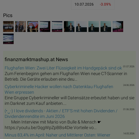
10.07.2026
-3.09%
Pics
finanzmarktmashup.at News
01.07.2026
Flughafen Wien: Zwei Liter Flüssigkeit im Handgepäck sind ok
Zum Ferienbeginn gehen am Flughafen Wien neue CT-Scanner in
Betrieb. Die Geräte erlauben eine deu...
24.06.2026
Cyberkriminelle Hacker wollen nach Datenklau Flughafen
Wien erpressen
Eine Gruppe Cyberkrimineller will Datensätze erbeutet haben und sie
im Darknet zum Kauf anbieten....
01.06.2026
(•‿-) I love dividends - Aktien / ETF'S mit hohen Dividenden /
Dividendenrendite im Juni 2026
Mein Interview mit Mario von Bulle & Mensch ☛
https://youtu.be/0qgWpZpBBs4Die Vorteile vo...
14.05.2026
Minus 83,4% im April: Naher und Mittlerer Osten: Wiener