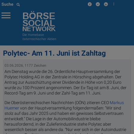
|
Suche
BÖRSE
SOCIAL
NETWORK
Die Homebase
österreichischer Aktien
Polytec- Am 11. Juni ist Zahltag
03.06.2026, 1177 Zeichen
Am Dienstag wurde die 26. Ordentliche Hauptversammlung der
Polytec Holding AG in der Zentrale in Hörsching abgehalten. Der
Antrag zur Ausschüttung einer Dividende in Höhe von 0,20 Euro
wurde zu 100 Prozent angenommen. Der Ex-Tag ist am 8. Juni, der
Record-Tag am 9. Juni und der Zahl-Tag am 11. Juni.
Die Oberösterreichischen Nachrichten (OÖN) zitieren CEO
Markus
Huemer
von der Hauptversammlung folgendermaßen: "Wir sind
stolz auf das Jahr 2025 und haben ein gewisses Selbstvertrauen
entwickelt." Die Lage in der Automobilindustrie bleibe
herausfordernd, in der Zulieferindustrie stehe Polytec aber
wesentlich besser als andere da. "Nur wer sich in der Autoindustrie