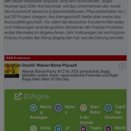
den neuen Realitäten anpasst, wird sich durchsetzen", sagte
Huemer laut OÖN. Wie berichtet, will das Unternehmen den Anteil
des Kunststoff-Bereichs (Lebensmittelboxen, Pflanzenbehälter etc.)
auf 30 Prozent steigern, das Kerngeschäft bleibe aber weiter das
Autozuliefergeschäft. Vor allem die deutschen Konzerne Mercedes
und Volkswagen sind die größten Abnehmer der Polytec-Produkte,
wobei Mercedes im abgelaufenen Jahr Volkswagen als wichtigsten
Polytec-Kunden den Rang abgelaufen hat, wie die Zeitung schreibt.
BSN Podcasts
Christian Drastil: Wiener Börse Plausch
Wiener Börse Party #1216: ATX schwächer, Bajaj
Mobility weiter stark, neue indische Freunde und Rajiv
Bajaj mein Man of the Day
BSNgine
Movin
Matri
Star/
Top/F
g
x
Rutsc
lop
Averages
h der
Diashows
Stunde
Umsa
„n“
Tages
Märkt