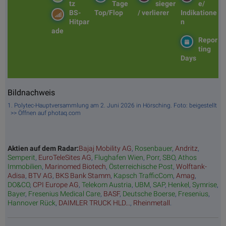
tz
Tage
sieger
e/
BS-
Top/Flop
/ verlierer
Indikatione
Hitpar
n
ade
Repor
ting
Days
Bildnachweis
1. Polytec-Hauptversammlung am 2. Juni 2026 in Hörsching. Foto: beigestellt
>> Öffnen auf photaq.com
Aktien auf dem Radar:
Bajaj Mobility AG
,
Rosenbauer
,
Andritz
,
Semperit
,
EuroTeleSites AG
,
Flughafen Wien
,
Porr
,
SBO
,
Athos
Immobilien
,
Marinomed Biotech
,
Österreichische Post
,
Wolftank-
Adisa
,
BTV AG
,
BKS Bank Stamm
,
Kapsch TrafficCom
,
Amag
,
DO&CO
,
CPI Europe AG
,
Telekom Austria
,
UBM
,
SAP
,
Henkel
,
Symrise
,
Bayer
,
Fresenius Medical Care
,
BASF
,
Deutsche Boerse
,
Fresenius
,
Hannover Rück
,
DAIMLER TRUCK HLD...
,
Rheinmetall
.