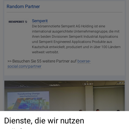
Random Partner
Semperit
Die börsennotierte Semperit AG Holding ist eine
international ausgerichtete Unternehmensgruppe, die mit
ihren beiden Divisionen Semperit Industrial Applications
und Semperit Engineered Applications Produkte aus
Kautschuk entwickelt, produziert und in über 100 Ländern
weltweit vertreibt.
>> Besuchen Sie 55 weitere Partner auf
boerse-
social.com/partner
Dienste, die wir nutzen