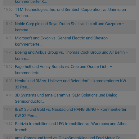
kommentierter K...
TTM Technologies, Inc. und Semtech Corporation vs. Unimicron
15:50
Techno...
Noble Corp plc und Royal Dutch Shell vs. Lukoil und Gazprom –
15:40
komme...
Microsoft und Exxon vs. General Electric und Chevron –
15:30
kommentierte...
Boeing und Airbus Group vs. Thomas Cook Group und Air Berlin –
15:20
komm...
Fagerhult und Acuity Brands vs. Cree und Osram Licht –
15:10
kommentierte...
Henkel und 3M vs. Unilever und Beiersdorf – kommentierter KW
15:00
32 Pee...
3D Systems und ams-Osram vs. SLM Solutions und Dialog
14:50
Semiconductor...
IBEX 35 und Gold vs. Nasdaq und HANG SENG – kommentierter
14:40
KW 32 Pee...
Patrizia Immobilien und LEG Immobilien vs. Warimpex und Athos
14:30
Immob...
ams-Osram und Intel vs. GlaxoSmithKline und Ford Motor Co. –
14:20