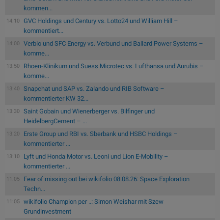
kommen...
GVC Holdings und Century vs. Lotto24 und William Hill –
14:10
kommentiert...
Verbio und SFC Energy vs. Verbund und Ballard Power Systems –
14:00
komme...
Rhoen-Klinikum und Suess Microtec vs. Lufthansa und Aurubis –
13:50
komme...
Snapchat und SAP vs. Zalando und RIB Software –
13:40
kommentierter KW 32...
Saint Gobain und Wienerberger vs. Bilfinger und
13:30
HeidelbergCement – ...
Erste Group und RBI vs. Sberbank und HSBC Holdings –
13:20
kommentierter ...
Lyft und Honda Motor vs. Leoni und Lion E-Mobility –
13:10
kommentierter ...
Fear of missing out bei wikifolio 08.08.26: Space Exploration
11:05
Techn...
wikifolio Champion per ..: Simon Weishar mit Szew
11:05
Grundinvestment