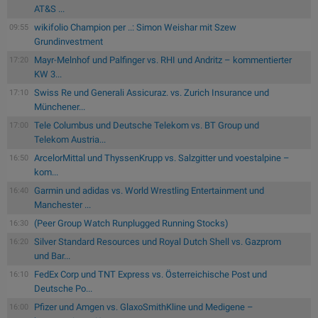
AT&S ...
wikifolio Champion per ..: Simon Weishar mit Szew
09:55
Grundinvestment
Mayr-Melnhof und Palfinger vs. RHI und Andritz – kommentierter
17:20
KW 3...
Swiss Re und Generali Assicuraz. vs. Zurich Insurance und
17:10
Münchener...
Tele Columbus und Deutsche Telekom vs. BT Group und
17:00
Telekom Austria...
ArcelorMittal und ThyssenKrupp vs. Salzgitter und voestalpine –
16:50
kom...
Garmin und adidas vs. World Wrestling Entertainment und
16:40
Manchester ...
(Peer Group Watch Runplugged Running Stocks)
16:30
Silver Standard Resources und Royal Dutch Shell vs. Gazprom
16:20
und Bar...
FedEx Corp und TNT Express vs. Österreichische Post und
16:10
Deutsche Po...
Pfizer und Amgen vs. GlaxoSmithKline und Medigene –
16:00