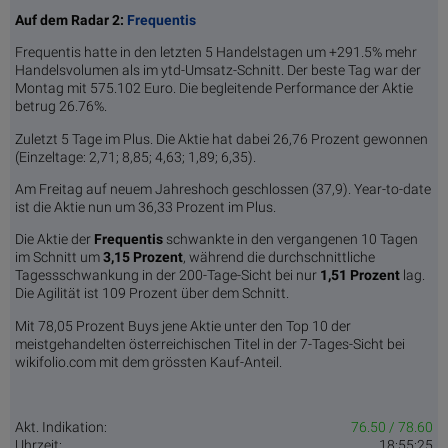
Auf dem Radar 2:
Frequentis
Frequentis hatte in den letzten 5 Handelstagen um +291.5% mehr
Handelsvolumen als im ytd-Umsatz-Schnitt. Der beste Tag war der
Montag mit 575.102 Euro. Die begleitende Performance der Aktie
betrug 26.76%.
Zuletzt 5 Tage im Plus. Die Aktie hat dabei 26,76 Prozent gewonnen
(Einzeltage: 2,71; 8,85; 4,63; 1,89; 6,35).
Am Freitag auf neuem Jahreshoch geschlossen (37,9). Year-to-date
ist die Aktie nun um 36,33 Prozent im Plus.
Die Aktie der
Frequentis
schwankte in den vergangenen 10 Tagen
im Schnitt um
3,15 Pro­zent
, während die durchschnittliche
Tagessschwankung in der 200-Tage-Sicht bei nur
1,51 Prozent
lag.
Die Agilität ist 109 Prozent über dem Schnitt.
Mit 78,05 Prozent Buys jene Aktie unter den Top 10 der
meistgehandelten österreichischen Titel in der 7-Tages-Sicht bei
wikifolio.com mit dem grössten Kauf-Anteil.
Akt. Indikation:
76.50 / 78.60
Uhrzeit:
18:55:25