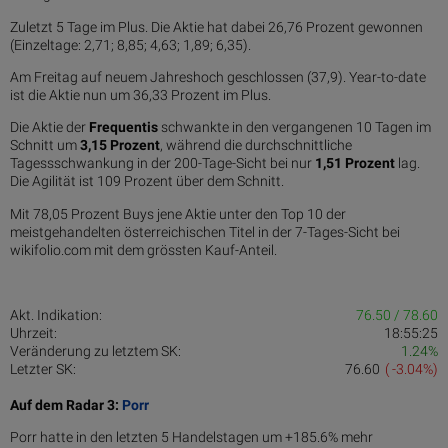
Zuletzt 5 Tage im Plus. Die Aktie hat dabei 26,76 Prozent gewonnen
(Einzeltage: 2,71; 8,85; 4,63; 1,89; 6,35).
Am Freitag auf neuem Jahreshoch geschlossen (37,9). Year-to-date
ist die Aktie nun um 36,33 Prozent im Plus.
Die Aktie der
Frequentis
schwankte in den vergangenen 10 Tagen im
Schnitt um
3,15 Pro­zent
, während die durchschnittliche
Tagessschwankung in der 200-Tage-Sicht bei nur
1,51 Prozent
lag.
Die Agilität ist 109 Prozent über dem Schnitt.
Mit 78,05 Prozent Buys jene Aktie unter den Top 10 der
meistgehandelten österreichischen Titel in der 7-Tages-Sicht bei
wikifolio.com mit dem grössten Kauf-Anteil.
Akt. Indikation:
76.50 / 78.60
Uhrzeit:
18:55:25
Veränderung zu letztem SK:
1.24%
Letzter SK:
76.60
( -3.04%)
Auf dem Radar 3:
Porr
Porr hatte in den letzten 5 Handelstagen um +185.6% mehr