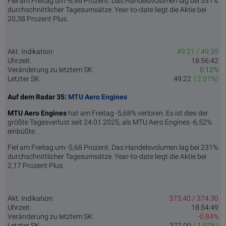
Fiel am Freitag um -6,46 Prozent. Das Handelsvolumen lag bei 331%
durchschnittlicher Tagesumsätze. Year-to-date liegt die Aktie bei
20,38 Prozent Plus.
Akt. Indikation:
49.21 / 49.35
Uhrzeit:
18:56:42
Veränderung zu letztem SK:
0.12%
Letzter SK:
49.22
( 2.01%)
Auf dem Radar 35:
MTU Aero Engines
MTU Aero Engines
hat am Freitag -5,68% verloren. Es ist dies der
größte Tagesverlust seit 24.01.2025, als MTU Aero Engines -6,52%
einbüßte.
Fiel am Freitag um -5,68 Prozent. Das Handelsvolumen lag bei 231%
durchschnittlicher Tagesumsätze. Year-to-date liegt die Aktie bei
2,17 Prozent Plus.
Akt. Indikation:
373.40 / 374.30
Uhrzeit:
18:54:49
Veränderung zu letztem SK:
-0.84%
Letzter SK:
377.00
( 1.97%)