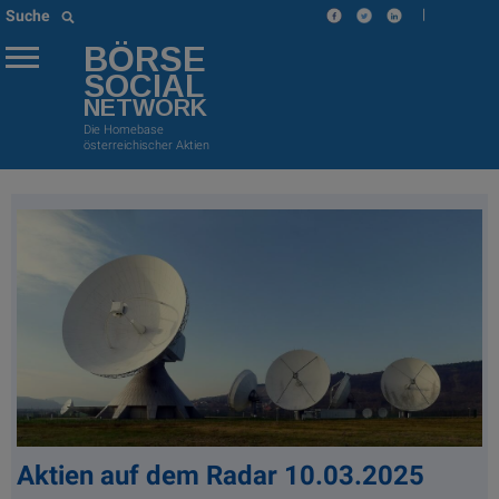
|
Suche
BÖRSE
SOCIAL
NETWORK
Die Homebase
österreichischer Aktien
Aktien auf dem Radar 10.03.2025