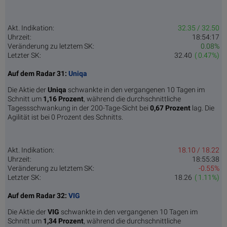
Akt. Indikation:
32.35 / 32.50
Uhrzeit:
18:54:17
Veränderung zu letztem SK:
0.08%
Letzter SK:
32.40
( 0.47%)
Auf dem Radar 31:
Uniqa
Die Aktie der
Uniqa
schwankte in den vergangenen 10 Tagen im
Schnitt um
1,16 Pro­zent
, während die durchschnittliche
Tagessschwankung in der 200-Tage-Sicht bei
0,67 Prozent
lag. Die
Agilität ist bei 0 Prozent des Schnitts.
Akt. Indikation:
18.10 / 18.22
Uhrzeit:
18:55:38
Veränderung zu letztem SK:
-0.55%
Letzter SK:
18.26
( 1.11%)
Auf dem Radar 32:
VIG
Die Aktie der
VIG
schwankte in den vergangenen 10 Tagen im
Schnitt um
1,34 Pro­zent
, während die durchschnittliche