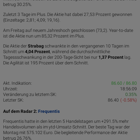
betrug 30.25%.
Zuletzt 3 Tage im Plus. Die Aktie hat dabei 27,53 Prozent gewonnen
(Einzeltage: 2,81; 4,09; 19,16).
Am Freitag auf neuem Jahreshoch geschlossen (73,2). Year-to-date
ist die Aktie nun um 85,32 Prozent im Plus.
Die Aktie der
Strabag
schwankte in den vergangenen 10 Tagen im
Schnitt um
4,04 Pro­zent
, während die durchschnittliche
Tagessschwankung in der 200-Tage-Sicht bei nur
1,37 Prozent
lag.
Die Agilität ist 195 Prozent über dem Schnitt.
Akt. Indikation:
86.60 / 86.80
Uhrzeit:
18:56:09
Veränderung zu letztem SK:
0.35%
Letzter SK:
86.40
( -0.58%)
Auf dem Radar 2:
Frequentis
Frequentis hatte in den letzten 5 Handelstagen um +291.5% mehr
Handelsvolumen als im ytd-Umsatz-Schnitt. Der beste Tag war der
Montag mit 575.102 Euro. Die begleitende Performance der Aktie
betrug 26.76%.