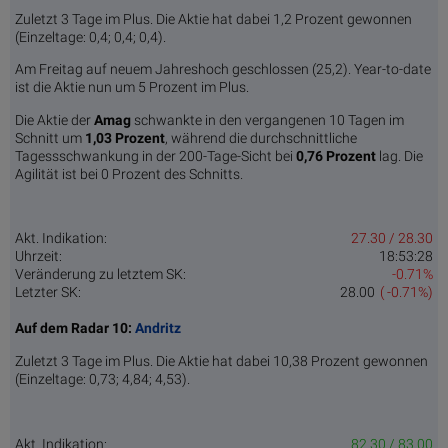
Zuletzt 3 Tage im Plus. Die Aktie hat dabei 1,2 Prozent gewonnen
(Einzeltage: 0,4; 0,4; 0,4).
Am Freitag auf neuem Jahreshoch geschlossen (25,2). Year-to-date
ist die Aktie nun um 5 Prozent im Plus.
Die Aktie der
Amag
schwankte in den vergangenen 10 Tagen im
Schnitt um
1,03 Pro­zent
, während die durchschnittliche
Tagessschwankung in der 200-Tage-Sicht bei
0,76 Prozent
lag. Die
Agilität ist bei 0 Prozent des Schnitts.
Akt. Indikation:
27.30 / 28.30
Uhrzeit:
18:53:28
Veränderung zu letztem SK:
-0.71%
Letzter SK:
28.00
( -0.71%)
Auf dem Radar 10:
Andritz
Zuletzt 3 Tage im Plus. Die Aktie hat dabei 10,38 Prozent gewonnen
(Einzeltage: 0,73; 4,84; 4,53).
Akt. Indikation:
82.30 / 83.00