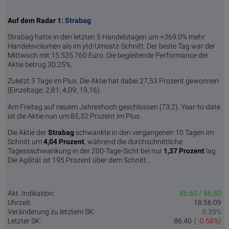
Auf dem Radar 1:
Strabag
Strabag hatte in den letzten 5 Handelstagen um +369.0% mehr
Handelsvolumen als im ytd-Umsatz-Schnitt. Der beste Tag war der
Mittwoch mit 15.535.760 Euro. Die begleitende Performance der
Aktie betrug 30.25%.
Zuletzt 3 Tage im Plus. Die Aktie hat dabei 27,53 Prozent gewonnen
(Einzeltage: 2,81; 4,09; 19,16).
Am Freitag auf neuem Jahreshoch geschlossen (73,2). Year-to-date
ist die Aktie nun um 85,32 Prozent im Plus.
Die Aktie der
Strabag
schwankte in den vergangenen 10 Tagen im
Schnitt um
4,04 Pro­zent
, während die durchschnittliche
Tagessschwankung in der 200-Tage-Sicht bei nur
1,37 Prozent
lag.
Die Agilität ist 195 Prozent über dem Schnitt.
Akt. Indikation:
86.60 / 86.80
Uhrzeit:
18:56:09
Veränderung zu letztem SK:
0.35%
Letzter SK:
86.40
( -0.58%)