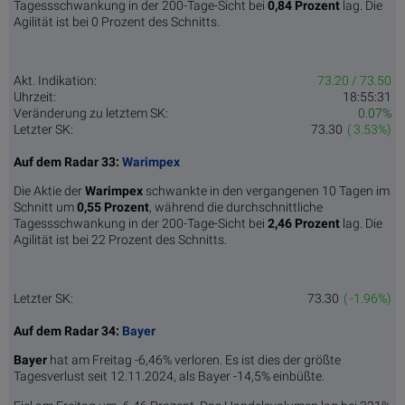
Tagessschwankung in der 200-Tage-Sicht bei
0,84 Prozent
lag. Die
Agilität ist bei 0 Prozent des Schnitts.
Akt. Indikation:
73.20 / 73.50
Uhrzeit:
18:55:31
Veränderung zu letztem SK:
0.07%
Letzter SK:
73.30
( 3.53%)
Auf dem Radar 33:
Warimpex
Die Aktie der
Warimpex
schwankte in den vergangenen 10 Tagen im
Schnitt um
0,55 Pro­zent
, während die durchschnittliche
Tagessschwankung in der 200-Tage-Sicht bei
2,46 Prozent
lag. Die
Agilität ist bei 22 Prozent des Schnitts.
Letzter SK:
73.30
( -1.96%)
Auf dem Radar 34:
Bayer
Bayer
hat am Freitag -6,46% verloren. Es ist dies der größte
Tagesverlust seit 12.11.2024, als Bayer -14,5% einbüßte.