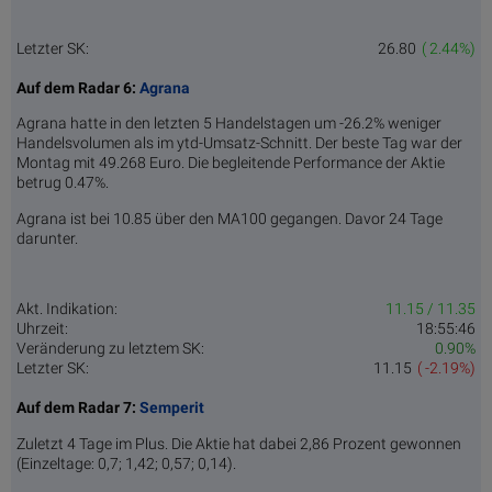
Letzter SK:
26.80
( 2.44%)
Auf dem Radar 6:
Agrana
Agrana hatte in den letzten 5 Handelstagen um -26.2% weniger
Handelsvolumen als im ytd-Umsatz-Schnitt. Der beste Tag war der
Montag mit 49.268 Euro. Die begleitende Performance der Aktie
betrug 0.47%.
Agrana ist bei 10.85 über den MA100 gegangen. Davor 24 Tage
darunter.
Akt. Indikation:
11.15 / 11.35
Uhrzeit:
18:55:46
Veränderung zu letztem SK:
0.90%
Letzter SK:
11.15
( -2.19%)
Auf dem Radar 7:
Semperit
Zuletzt 4 Tage im Plus. Die Aktie hat dabei 2,86 Prozent gewonnen
(Einzeltage: 0,7; 1,42; 0,57; 0,14).