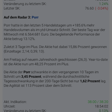
Veränderung zu letztem SK:
1.24%
Letzter SK:
76.60
( -3.04%)
Auf dem Radar 3:
Porr
Porr hatte in den letzten 5 Handelstagen um +185.6% mehr
Handelsvolumen als im ytd-Umsatz-Schnitt. Der beste Tag war der
Mittwoch mit 6.564.681 Euro. Die begleitende Performance der
Aktie betrug 13.12%.
Zuletzt 3 Tage im Plus. Die Aktie hat dabei 15,86 Prozent gewonnen
(Einzeltage: 2,14; 0,39; 13).
Am Freitag auf neuem Jahreshoch geschlossen (26,3). Year-to-date
ist die Aktie nun um 48,25 Prozent im Plus.
Die Aktie der
Porr
schwankte in den vergangenen 10 Tagen im
Schnitt um
3,45 Pro­zent
, während die durchschnittliche
Tagessschwankung in der 200-Tage-Sicht bei nur
1,62 Prozent
lag.
Die Agilität ist 113 Prozent über dem Schnitt.
Akt. Indikation:
38.00 / 38.20
Uhrzeit:
18:54:02
Veränderung zu letztem SK:
0.13%