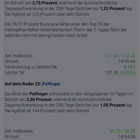
im Schnitt um
2,75 Pro­zent
, während die durchschnittliche
Tagessschwankung in der 200-Tage-Sicht bei nur
1,22 Prozent
lag.
Die Agilität ist 125 Prozent über dem Schnitt.
Mit 78,57 Prozent Buys jene Aktie unter den Top 10 der
meistgehandelten österreichischen Titel in der 7-Tages-Sicht bei
wikifolio.com mit dem grössten Kauf-Anteil.
Akt. Indikation:
121.60 / 122.20
Uhrzeit:
18:55:44
Veränderung zu letztem SK:
0.16%
Letzter SK:
121.70
( 0.50%)
Auf dem Radar 22:
Palfinger
Die Aktie der
Palfinger
schwankte in den vergangenen 10 Tagen im
Schnitt um
2,56 Pro­zent
, während die durchschnittliche
Tagessschwankung in der 200-Tage-Sicht bei nur
1,05 Prozent
lag.
Die Agilität ist 144 Prozent über dem Schnitt.
Akt. Indikation:
30.25 / 30.55
Uhrzeit:
18:54:36