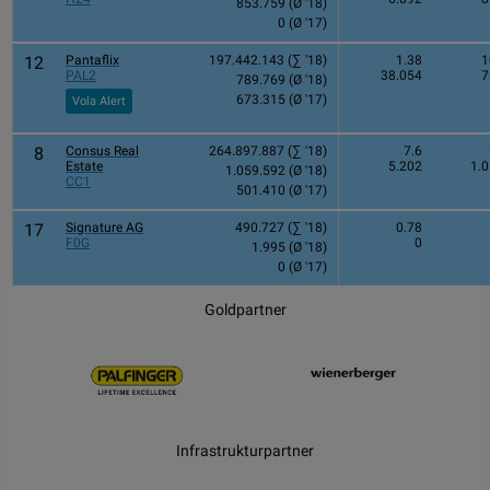
853.759 (Ø '18)
0 (Ø '17)
12
Pantaflix
197.442.143 (∑ '18)
1.38
1
PAL2
38.054
7
789.769 (Ø '18)
673.315 (Ø '17)
Vola Alert
8
Consus Real
264.897.887 (∑ '18)
7.6
Estate
5.202
1.
1.059.592 (Ø '18)
CC1
501.410 (Ø '17)
17
Signature AG
490.727 (∑ '18)
0.78
F0G
0
1.995 (Ø '18)
0 (Ø '17)
Goldpartner
Infrastrukturpartner