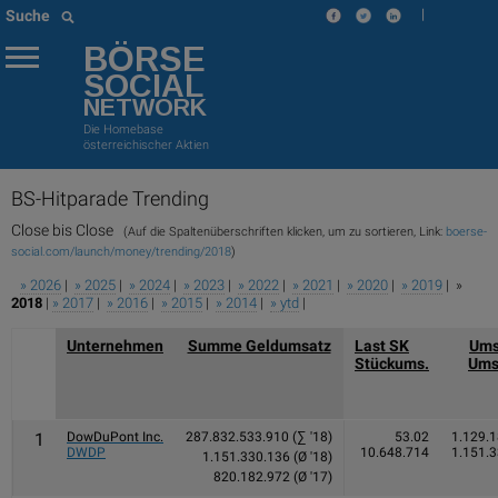
|
Suche
BÖRSE
SOCIAL
NETWORK
Die Homebase
österreichischer Aktien
BS-Hitparade
Trending
Close bis Close
(Auf die Spaltenüberschriften klicken, um zu sortieren, Link:
boerse-
social.com/launch/money/trending/2018
)
» 2026
|
» 2025
|
» 2024
|
» 2023
|
» 2022
|
» 2021
|
» 2020
|
» 2019
| »
2018
|
» 2017
|
» 2016
|
» 2015
|
» 2014
|
» ytd
|
Unternehmen
Summe Geldumsatz
Last SK
Ums
Stückums.
Ums
1
DowDuPont Inc.
287.832.533.910 (∑ '18)
53.02
1.129.
DWDP
10.648.714
1.151.
1.151.330.136 (Ø '18)
820.182.972 (Ø '17)