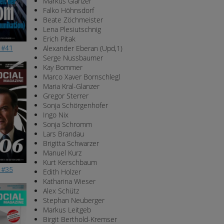
Markus Glanzer
Falko Höhnsdorf
Beate Zöchmeister
Lena Plesiutschnig
Erich Pitak
Alexander Eberan (Upd,1)
 #41
Serge Nussbaumer
Kay Bommer
Marco Xaver Bornschlegl
Maria Kral-Glanzer
Gregor Sterrer
Sonja Schörgenhofer
Ingo Nix
Sonja Schromm
Lars Brandau
Brigitta Schwarzer
Manuel Kurz
Kurt Kerschbaum
 #35
Edith Holzer
Katharina Wieser
Alex Schütz
Stephan Neuberger
Markus Leitgeb
Birgit Berthold-Kremser