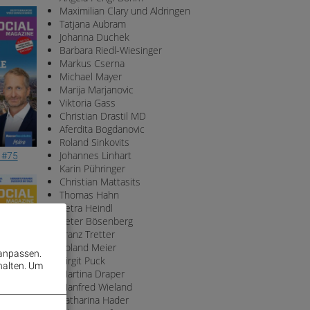
Maximilian Clary und Aldringen
Tatjana Aubram
Johanna Duchek
Barbara Riedl-Wiesinger
Markus Cserna
Michael Mayer
Marija Marjanovic
Viktoria Gass
Christian Drastil MD
Aferdita Bogdanovic
Roland Sinkovits
Johannes Linhart
 #75
Karin Pühringer
Christian Mattasits
Thomas Hahn
Petra Heindl
Peter Bösenberg
Franz Tretter
Roland Meier
 anpassen.
Birgit Puck
halten.
Um
Martina Draper
Manfred Wieland
Katharina Hader