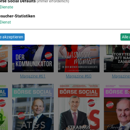
rse Social Defaults
(immer erforderlich)
72
Magazine #67-69
Magazine #66
Magazine
Dienste
sucher-Statistiken
Dienst
 akzeptieren
Alle
Magazine #61
Magazine #60
Magazine