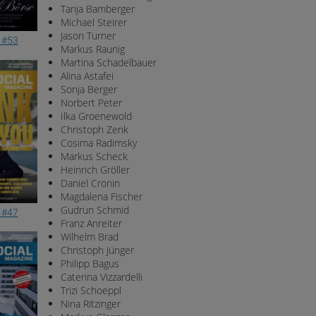
Tanja Bamberger
Michael Steirer
Jason Turner
 #53
Markus Raunig
Martina Schadelbauer
Alina Astafei
Sonja Berger
Norbert Peter
Ilka Groenewold
Christoph Zenk
Cosima Radimsky
Markus Scheck
Heinrich Gröller
Daniel Cronin
Magdalena Fischer
Gudrun Schmid
 #47
Franz Anreiter
Wilhelm Brad
Christoph Jünger
Philipp Bagus
Caterina Vizzardelli
Trizi Schoeppl
Nina Ritzinger