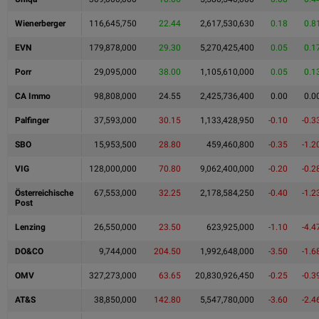
Wienerberger
116,645,750
22.44
2,617,530,630
0.18
0.8
EVN
179,878,000
29.30
5,270,425,400
0.05
0.1
Porr
29,095,000
38.00
1,105,610,000
0.05
0.1
CA Immo
98,808,000
24.55
2,425,736,400
0.00
0.0
Palfinger
37,593,000
30.15
1,133,428,950
-0.10
-0.3
SBO
15,953,500
28.80
459,460,800
-0.35
-1.2
VIG
128,000,000
70.80
9,062,400,000
-0.20
-0.2
Österreichische
67,553,000
32.25
2,178,584,250
-0.40
-1.2
Post
Lenzing
26,550,000
23.50
623,925,000
-1.10
-4.4
DO&CO
9,744,000
204.50
1,992,648,000
-3.50
-1.6
OMV
327,273,000
63.65
20,830,926,450
-0.25
-0.3
AT&S
38,850,000
142.80
5,547,780,000
-3.60
-2.4