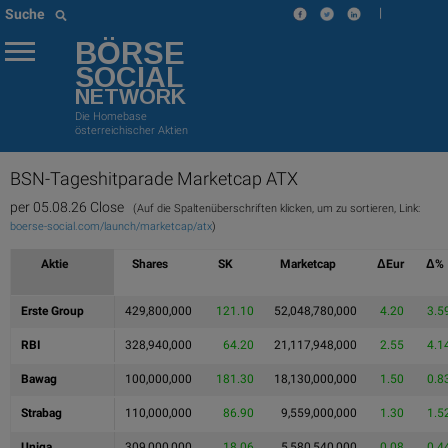
|
Suche
BÖRSE
SOCIAL
NETWORK
Die Homebase
österreichischer Aktien
BSN-Tageshitparade
Marketcap ATX
per 05.08.26 Close
(Auf die Spaltenüberschriften klicken, um zu sortieren, Link:
boerse-social.com/launch/marketcap/atx
)
Aktie
Shares
SK
Marketcap
ΔEur
Δ%
Erste Group
429,800,000
121.10
52,048,780,000
4.20
3.5
RBI
328,940,000
64.20
21,117,948,000
2.55
4.1
Bawag
100,000,000
181.30
18,130,000,000
1.50
0.8
Strabag
110,000,000
86.90
9,559,000,000
1.30
1.5
Uniqa
309,000,000
18.06
5,580,540,000
0.08
0.4