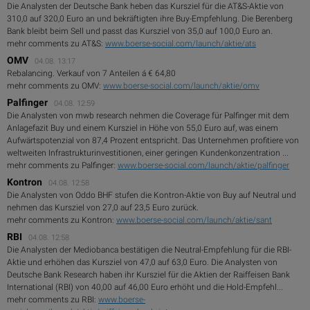
Die Analysten der Deutsche Bank heben das Kursziel für die AT&S-Aktie von
310,0 auf 320,0 Euro an und bekräftigten ihre Buy-Empfehlung. Die Berenberg
Bank bleibt beim Sell und passt das Kursziel von 35,0 auf 100,0 Euro an.
mehr comments zu AT&S:
www.boerse-social.com/launch/aktie/ats
OMV
04.08. 13:17
Rebalancing. Verkauf von 7 Anteilen á € 64,80
mehr comments zu OMV:
www.boerse-social.com/launch/aktie/omv
Palfinger
04.08. 12:59
Die Analysten von mwb research nehmen die Coverage für Palfinger mit dem
Anlagefazit Buy und einem Kursziel in Höhe von 55,0 Euro auf, was einem
Aufwärtspotenzial von 87,4 Prozent entspricht. Das Unternehmen profitiere von
weltweiten Infrastrukturinvestitionen, einer geringen Kundenkonzentration ...
mehr comments zu Palfinger:
www.boerse-social.com/launch/aktie/palfinger
Kontron
04.08. 12:58
Die Analysten von Oddo BHF stufen die Kontron-Aktie von Buy auf Neutral und
nehmen das Kursziel von 27,0 auf 23,5 Euro zurück.
mehr comments zu Kontron:
www.boerse-social.com/launch/aktie/sant
RBI
04.08. 12:58
Die Analysten der Mediobanca bestätigen die Neutral-Empfehlung für die RBI-
Aktie und erhöhen das Kursziel von 47,0 auf 63,0 Euro. Die Analysten von
Deutsche Bank Research haben ihr Kursziel für die Aktien der Raiffeisen Bank
International (RBI) von 40,00 auf 46,00 Euro erhöht und die Hold-Empfehl...
mehr comments zu RBI:
www.boerse-