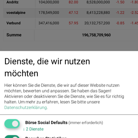
Andritz
104,000,000
82.00
8,528,000,000
-1.50
-1.8
voestalpine
178,549,000
47.12
8,413,228,880
-1.22
-2.5
Verbund
347,416,000
57.95
20,132,757,200
-0.85
-1.4
Summe
196,758,709,960
Goldpartner
Dienste, die wir nutzen
möchten
Hier können Sie die Dienste, die wir auf dieser Website nutzen
möchten, bewerten und anpassen. Sie haben das Sagen!
Aktivieren oder deaktivieren Sie die Dienste, wie Sie es für richtig
Infrastrukturpartner
halten.
Um mehr zu erfahren, lesen Sie bitte unsere
Datenschutzerklärung
.
Börse Social Defaults
(immer erforderlich)
↓
2
Dienste
ATX-Whispers