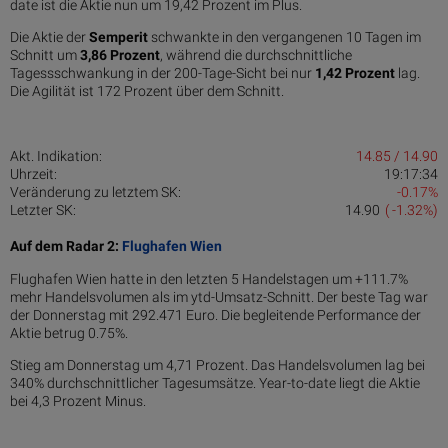
date ist die Aktie nun um 19,42 Prozent im Plus.
Die Aktie der
Semperit
schwankte in den vergangenen 10 Tagen im
Schnitt um
3,86 Pro­zent
, während die durchschnittliche
Tagessschwankung in der 200-Tage-Sicht bei nur
1,42 Prozent
lag.
Die Agilität ist 172 Prozent über dem Schnitt.
Akt. Indikation:
14.85 / 14.90
Uhrzeit:
19:17:34
Veränderung zu letztem SK:
-0.17%
Letzter SK:
14.90
( -1.32%)
Auf dem Radar 2:
Flughafen Wien
Flughafen Wien hatte in den letzten 5 Handelstagen um +111.7%
mehr Handelsvolumen als im ytd-Umsatz-Schnitt. Der beste Tag war
der Donnerstag mit 292.471 Euro. Die begleitende Performance der
Aktie betrug 0.75%.
Stieg am Donnerstag um 4,71 Prozent. Das Handelsvolumen lag bei
340% durchschnittlicher Tagesumsätze. Year-to-date liegt die Aktie
bei 4,3 Prozent Minus.