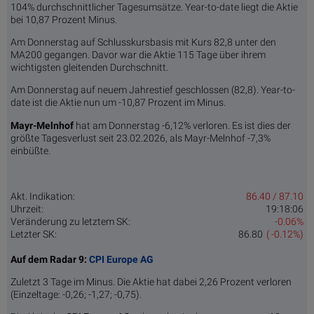
104% durchschnittlicher Tagesumsätze. Year-to-date liegt die Aktie
bei 10,87 Prozent Minus.
Am Donnerstag auf Schlusskursbasis mit Kurs 82,8 unter den
MA200 gegangen. Davor war die Aktie 115 Tage über ihrem
wichtigsten gleitenden Durchschnitt.
Am Donnerstag auf neuem Jahrestief geschlossen (82,8). Year-to-
date ist die Aktie nun um -10,87 Prozent im Minus.
Mayr-Melnhof
hat am Donnerstag -6,12% verloren. Es ist dies der
größte Tagesverlust seit 23.02.2026, als Mayr-Melnhof -7,3%
einbüßte.
Akt. Indikation:
86.40 / 87.10
Uhrzeit:
19:18:06
Veränderung zu letztem SK:
-0.06%
Letzter SK:
86.80
( -0.12%)
Auf dem Radar 9:
CPI Europe AG
Zuletzt 3 Tage im Minus. Die Aktie hat dabei 2,26 Prozent verloren
(Einzeltage: -0,26; -1,27; -0,75).