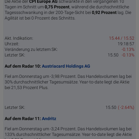
Die Aktie der
CPI Europe AG
schwankte in den vergangenen 10
Tagen im Schnitt um
0,75 Pro­zent
, während die durchschnittliche
Tagessschwankung in der 200-Tage-Sicht bei
0,92 Prozent
lag. Die
Agilität ist bei 0 Prozent des Schnitts.
Akt. Indikation:
15.44 / 15.52
Uhrzeit:
19:18:57
Veränderung zu letztem SK:
-0.13%
Letzter SK:
15.50
-0.13%
Auf dem Radar 10:
Austriacard Holdings AG
Fiel am Donnerstag um -3,98 Prozent. Das Handelsvolumen lag bei
30% durchschnittlicher Tagesumsätze. Year-to-date liegt die Aktie
bei 21,53 Prozent Plus.
Letzter SK:
15.50
( -2.64%)
Auf dem Radar 11:
Andritz
Fiel am Donnerstag um -3,24 Prozent. Das Handelsvolumen lag bei
133% durchschnittlicher Tagesumsätze. Year-to-date liegt die Aktie