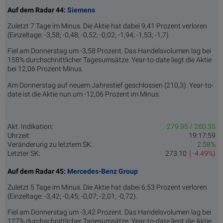
Auf dem Radar 44:
Siemens
Zuletzt 7 Tage im Minus. Die Aktie hat dabei 9,41 Prozent verloren
(Einzeltage: -3,58; -0,48; -0,52; -0,02; -1,94; -1,53; -1,7).
Fiel am Donnerstag um -3,58 Prozent. Das Handelsvolumen lag bei
158% durchschnittlicher Tagesumsätze. Year-to-date liegt die Aktie
bei 12,06 Prozent Minus.
Am Donnerstag auf neuem Jahrestief geschlossen (210,3). Year-to-
date ist die Aktie nun um -12,06 Prozent im Minus.
Akt. Indikation:
279.95 / 280.35
Uhrzeit:
19:17:59
Veränderung zu letztem SK:
2.58%
Letzter SK:
273.10
( -4.49%)
Auf dem Radar 45:
Mercedes-Benz Group
Zuletzt 5 Tage im Minus. Die Aktie hat dabei 6,53 Prozent verloren
(Einzeltage: -3,42; -0,45; -0,07; -2,01; -0,72).
Fiel am Donnerstag um -3,42 Prozent. Das Handelsvolumen lag bei
127% durchschnittlicher Tagesumsätze. Year-to-date liegt die Aktie