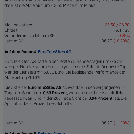
Am Donnerstag auf neuem Jahrestief geschlossen (27,2). Year-to-
date ist die Aktie nun um -13,65 Prozent im Minus.
Akt. Indikation:
35.50 / 36.70
Uhrzeit:
19:17:35
Veränderung zu letztem SK:
-0.28%
Letzter SK:
36.20
( -0.28%)
Auf dem Radar 4:
EuroTeleSites AG
EuroTeleSites AG hatte in den letzten 5 Handelstagen um -76.5%
weniger Handelsvolumen als im ytd-Umsatz-Schnitt. Der beste Tag
war der Dienstag mit 6.030 Euro. Die begleitende Performance der
Aktie betrug -1.10%.
Die Aktie der
EuroTeleSites AG
schwankte in den vergangenen 10
Tagen im Schnitt um
0,63 Pro­zent
, während die durchschnittliche
Tagessschwankung in der 200-Tage-Sicht bei
0,94 Prozent
lag. Die
Agilität ist bei 0 Prozent des Schnitts.
Letzter SK:
36.20
( -1.30%)
Auf dem Radar 5:
Polytec Group