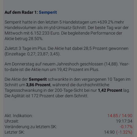
Auf dem Radar 1:
Semperit
Semperit hatte in den letzten 5 Handelstagen um +639.2% mehr
Handelsvolumen als im ytd-Umsatz-Schnitt. Der beste Tag war der
Mittwoch mit 6.152.233 Euro. Die begleitende Performance der
Aktie betrug 28.50%.
Zuletzt 3 Tage im Plus. Die Aktie hat dabei 28,5 Prozent gewonnen
(Einzeltage: 0,27; 23,87; 3,45).
Am Donnerstag auf neuem Jahreshoch geschlossen (14,88). Year-
to-date ist die Aktie nun um 19,42 Prozent im Plus.
Die Aktie der
Semperit
schwankte in den vergangenen 10 Tagen im
Schnitt um
3,86 Pro­zent
, während die durchschnittliche
Tagessschwankung in der 200-Tage-Sicht bei nur
1,42 Prozent
lag.
Die Agilität ist 172 Prozent über dem Schnitt.
Akt. Indikation:
14.85 / 14.90
Uhrzeit:
19:17:34
Veränderung zu letztem SK:
-0.17%
Letzter SK:
14.90
( -1.32%)