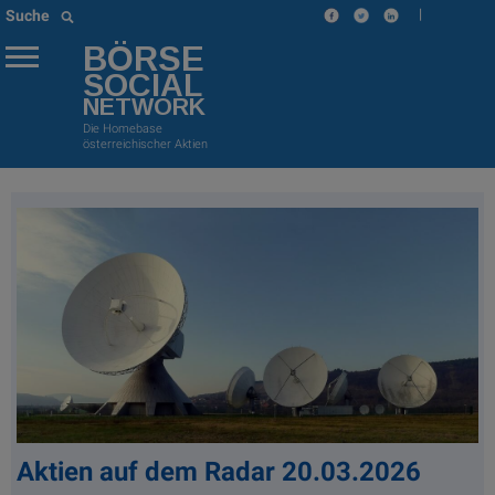
|
Suche
BÖRSE
SOCIAL
NETWORK
Die Homebase
österreichischer Aktien
Aktien auf dem Radar 20.03.2026