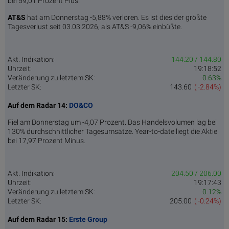
bei 59,01 Prozent Plus.
AT&S
hat am Donnerstag -5,88% verloren. Es ist dies der größte
Tagesverlust seit 03.03.2026, als AT&S -9,06% einbüßte.
Akt. Indikation:
144.20 / 144.80
Uhrzeit:
19:18:52
Veränderung zu letztem SK:
0.63%
Letzter SK:
143.60
( -2.84%)
Auf dem Radar 14:
DO&CO
Fiel am Donnerstag um -4,07 Prozent. Das Handelsvolumen lag bei
130% durchschnittlicher Tagesumsätze. Year-to-date liegt die Aktie
bei 17,97 Prozent Minus.
Akt. Indikation:
204.50 / 206.00
Uhrzeit:
19:17:43
Veränderung zu letztem SK:
0.12%
Letzter SK:
205.00
( -0.24%)
Auf dem Radar 15:
Erste Group