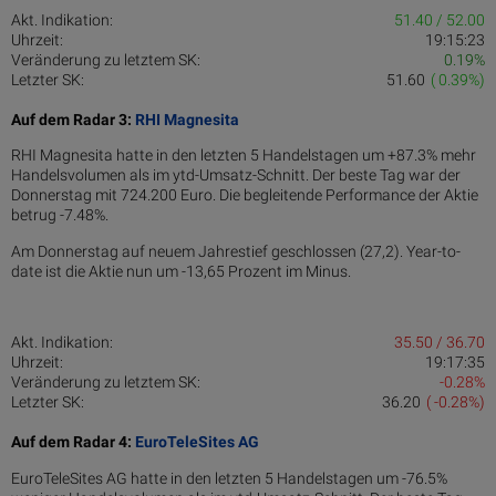
Akt. Indikation:
51.40 / 52.00
Uhrzeit:
19:15:23
Veränderung zu letztem SK:
0.19%
Letzter SK:
51.60
( 0.39%)
Auf dem Radar 3:
RHI Magnesita
RHI Magnesita hatte in den letzten 5 Handelstagen um +87.3% mehr
Handelsvolumen als im ytd-Umsatz-Schnitt. Der beste Tag war der
Donnerstag mit 724.200 Euro. Die begleitende Performance der Aktie
betrug -7.48%.
Am Donnerstag auf neuem Jahrestief geschlossen (27,2). Year-to-
date ist die Aktie nun um -13,65 Prozent im Minus.
Akt. Indikation:
35.50 / 36.70
Uhrzeit:
19:17:35
Veränderung zu letztem SK:
-0.28%
Letzter SK:
36.20
( -0.28%)
Auf dem Radar 4:
EuroTeleSites AG
EuroTeleSites AG hatte in den letzten 5 Handelstagen um -76.5%