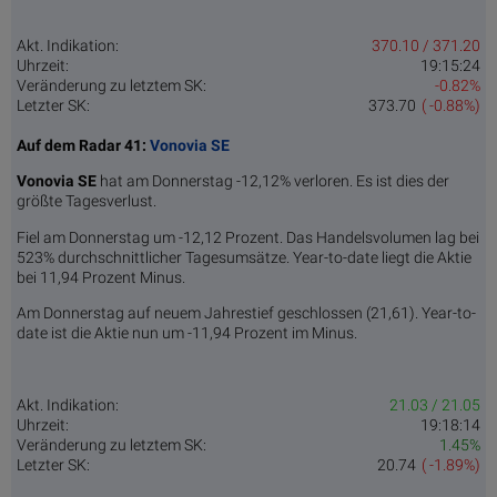
Akt. Indikation:
370.10 / 371.20
Uhrzeit:
19:15:24
Veränderung zu letztem SK:
-0.82%
Letzter SK:
373.70
( -0.88%)
Auf dem Radar 41:
Vonovia SE
Vonovia SE
hat am Donnerstag -12,12% verloren. Es ist dies der
größte Tagesverlust.
Fiel am Donnerstag um -12,12 Prozent. Das Handelsvolumen lag bei
523% durchschnittlicher Tagesumsätze. Year-to-date liegt die Aktie
bei 11,94 Prozent Minus.
Am Donnerstag auf neuem Jahrestief geschlossen (21,61). Year-to-
date ist die Aktie nun um -11,94 Prozent im Minus.
Akt. Indikation:
21.03 / 21.05
Uhrzeit:
19:18:14
Veränderung zu letztem SK:
1.45%
Letzter SK:
20.74
( -1.89%)