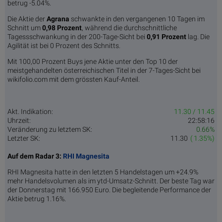
betrug -5.04%.
Die Aktie der
Agrana
schwankte in den vergangenen 10 Tagen im
Schnitt um
0,98 Pro­zent
, während die durchschnittliche
Tagessschwankung in der 200-Tage-Sicht bei
0,91 Prozent
lag. Die
Agilität ist bei 0 Prozent des Schnitts.
Mit 100,00 Prozent Buys jene Aktie unter den Top 10 der
meistgehandelten österreichischen Titel in der 7-Tages-Sicht bei
wikifolio.com mit dem grössten Kauf-Anteil.
Akt. Indikation:
11.30 / 11.45
Uhrzeit:
22:58:16
Veränderung zu letztem SK:
0.66%
Letzter SK:
11.30
( 1.35%)
Auf dem Radar 3:
RHI Magnesita
RHI Magnesita hatte in den letzten 5 Handelstagen um +24.9%
mehr Handelsvolumen als im ytd-Umsatz-Schnitt. Der beste Tag war
der Donnerstag mit 166.950 Euro. Die begleitende Performance der
Aktie betrug 1.16%.