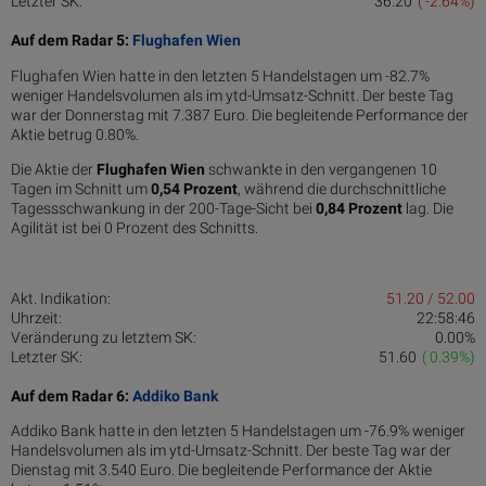
Letzter SK:
36.20
( -2.64%)
Auf dem Radar 5:
Flughafen Wien
Flughafen Wien hatte in den letzten 5 Handelstagen um -82.7%
weniger Handelsvolumen als im ytd-Umsatz-Schnitt. Der beste Tag
war der Donnerstag mit 7.387 Euro. Die begleitende Performance der
Aktie betrug 0.80%.
Die Aktie der
Flughafen Wien
schwankte in den vergangenen 10
Tagen im Schnitt um
0,54 Pro­zent
, während die durchschnittliche
Tagessschwankung in der 200-Tage-Sicht bei
0,84 Prozent
lag. Die
Agilität ist bei 0 Prozent des Schnitts.
Akt. Indikation:
51.20 / 52.00
Uhrzeit:
22:58:46
Veränderung zu letztem SK:
0.00%
Letzter SK:
51.60
( 0.39%)
Auf dem Radar 6:
Addiko Bank
Addiko Bank hatte in den letzten 5 Handelstagen um -76.9% weniger
Handelsvolumen als im ytd-Umsatz-Schnitt. Der beste Tag war der
Dienstag mit 3.540 Euro. Die begleitende Performance der Aktie