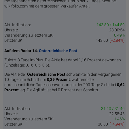
meistgehandelten österreichischen Titel in der 7-Tages-Sicht bei
wikifolio.com mit dem grössten Verkäufer-Anteil.
Akt. Indikation:
143.80 / 144.80
Uhrzeit:
23:00:54
Veränderung zu letztem SK:
0.49%
Letzter SK:
143.60
( -2.84%)
Auf dem Radar 14:
Österreichische Post
Zuletzt 3 Tage im Plus. Die Aktie hat dabei 1,16 Prozent gewonnen
(Einzeltage: 0,16; 0,5; 0,5).
Die Aktie der
Österreichische Post
schwankte in den vergangenen
10 Tagen im Schnitt um
0,39 Pro­zent
, während die
durchschnittliche Tagessschwankung in der 200-Tage-Sicht bei
0,62
Prozent
lag. Die Agilität ist bei 0 Prozent des Schnitts.
Akt. Indikation:
31.10 / 31.40
Uhrzeit:
22:58:46
Veränderung zu letztem SK:
1.46%
Letzter SK:
30.80
( -4.94%)