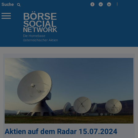
|
Suche
BÖRSE
SOCIAL
NETWORK
Die Homebase
österreichischer Aktien
Aktien auf dem Radar 15.07.2024