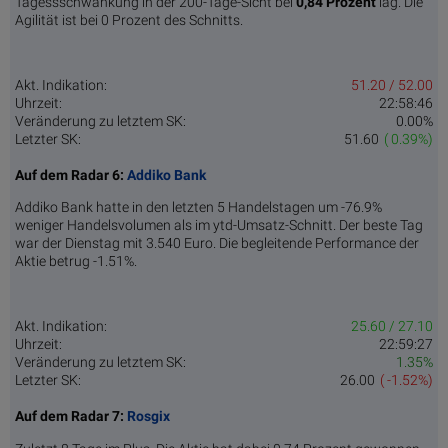
Tagessschwankung in der 200-Tage-Sicht bei
0,84 Prozent
lag. Die
Agilität ist bei 0 Prozent des Schnitts.
Akt. Indikation:
51.20 / 52.00
Uhrzeit:
22:58:46
Veränderung zu letztem SK:
0.00%
Letzter SK:
51.60
( 0.39%)
Auf dem Radar 6:
Addiko Bank
Addiko Bank hatte in den letzten 5 Handelstagen um -76.9%
weniger Handelsvolumen als im ytd-Umsatz-Schnitt. Der beste Tag
war der Dienstag mit 3.540 Euro. Die begleitende Performance der
Aktie betrug -1.51%.
Akt. Indikation:
25.60 / 27.10
Uhrzeit:
22:59:27
Veränderung zu letztem SK:
1.35%
Letzter SK:
26.00
( -1.52%)
Auf dem Radar 7:
Rosgix