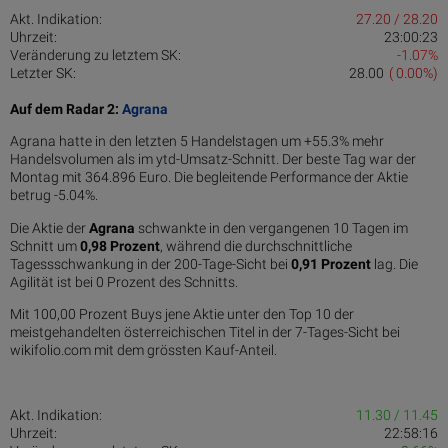
Akt. Indikation:
27.20 / 28.20
Uhrzeit:
23:00:23
Veränderung zu letztem SK:
-1.07%
Letzter SK:
28.00
( 0.00%)
Auf dem Radar 2:
Agrana
Agrana hatte in den letzten 5 Handelstagen um +55.3% mehr
Handelsvolumen als im ytd-Umsatz-Schnitt. Der beste Tag war der
Montag mit 364.896 Euro. Die begleitende Performance der Aktie
betrug -5.04%.
Die Aktie der
Agrana
schwankte in den vergangenen 10 Tagen im
Schnitt um
0,98 Pro­zent
, während die durchschnittliche
Tagessschwankung in der 200-Tage-Sicht bei
0,91 Prozent
lag. Die
Agilität ist bei 0 Prozent des Schnitts.
Mit 100,00 Prozent Buys jene Aktie unter den Top 10 der
meistgehandelten österreichischen Titel in der 7-Tages-Sicht bei
wikifolio.com mit dem grössten Kauf-Anteil.
Akt. Indikation:
11.30 / 11.45
Uhrzeit:
22:58:16