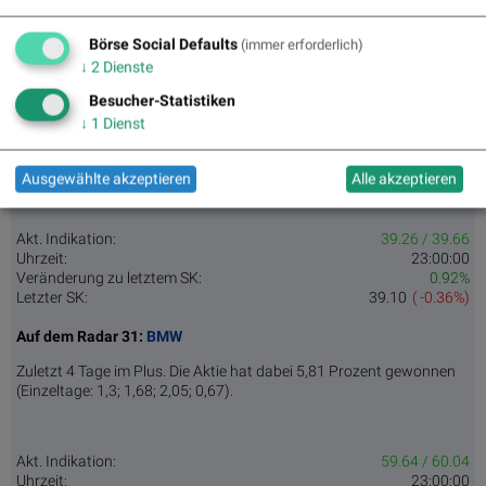
Akt. Indikation:
91.68 / 92.36
Uhrzeit:
23:00:00
Börse Social Defaults
(immer erforderlich)
Veränderung zu letztem SK:
0.22%
↓
2
Dienste
Letzter SK:
91.82
( 0.39%)
Besucher-Statistiken
Auf dem Radar 30:
Siemens Healthineers
↓
1
Dienst
Zuletzt 4 Tage im Plus. Die Aktie hat dabei 3,52 Prozent gewonnen
(Einzeltage: 0,25; 2,6; 0,41; 0,22).
Ausgewählte akzeptieren
Alle akzeptieren
Akt. Indikation:
39.26 / 39.66
Uhrzeit:
23:00:00
Veränderung zu letztem SK:
0.92%
Letzter SK:
39.10
( -0.36%)
Auf dem Radar 31:
BMW
Zuletzt 4 Tage im Plus. Die Aktie hat dabei 5,81 Prozent gewonnen
(Einzeltage: 1,3; 1,68; 2,05; 0,67).
Akt. Indikation:
59.64 / 60.04
Uhrzeit:
23:00:00