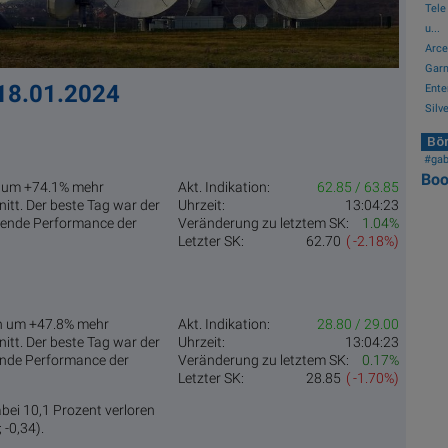
Tele
u...
Arce
Garm
 18.01.2024
Ente
Silv
Bör
#gab
Bo
en um +74.1% mehr
Akt. Indikation:
62.85 / 63.85
tt. Der beste Tag war der
Uhrzeit:
13:04:23
itende Performance der
Veränderung zu letztem SK:
1.04%
Letzter SK:
62.70
( -2.18%)
en um +47.8% mehr
Akt. Indikation:
28.80 / 29.00
tt. Der beste Tag war der
Uhrzeit:
13:04:23
tende Performance der
Veränderung zu letztem SK:
0.17%
Letzter SK:
28.85
( -1.70%)
abei 10,1 Prozent verloren
; -0,34).