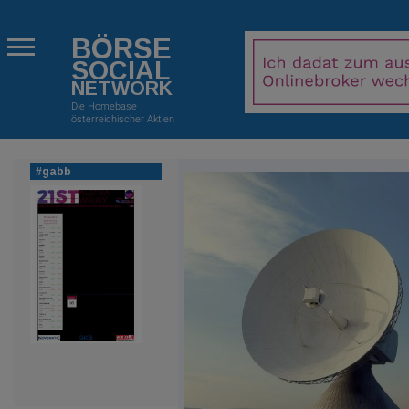
BÖRSE
SOCIAL
NETWORK
Die Homebase
österreichischer Aktien
#gabb