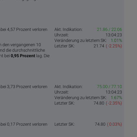
abei 4,57 Prozent verloren
Akt. Indikation:
21.86 / 22.06
Uhrzeit:
13:04:23
Veränderung zu letztem SK:
1.01%
n den vergangenen 10
Letzter SK:
21.74
( -2.25%)
nd die durchschnittliche
ht bei
0,95 Prozent
lag. Die
abei 3,73 Prozent verloren
Akt. Indikation:
75.00 / 77.10
Uhrzeit:
13:04:23
Veränderung zu letztem SK:
1.67%
Letzter SK:
74.80
( -2.35%)
abei 0,17 Prozent verloren
Letzter SK:
74.80
( 0.03%)