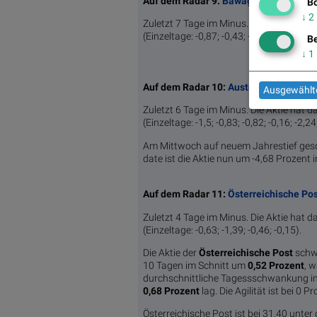
Auf dem Radar 9:
Bawag
Bö
↓
2
Zuletzt 7 Tage im Minus. Die Aktie hat d
(Einzeltage: -0,87; -0,43; -0,69; -0,13; -1,2
Be
↓
1
Auf dem Radar 10:
Austriacard Holdin
Ausgewählte
Zuletzt 6 Tage im Minus. Die Aktie hat d
(Einzeltage: -1,5; -0,83; -0,82; -0,16; -2,24
Am Mittwoch auf neuem Jahrestief gesch
date ist die Aktie nun um -4,68 Prozent 
Auf dem Radar 11:
Österreichische Po
Zuletzt 4 Tage im Minus. Die Aktie hat d
(Einzeltage: -0,63; -1,39; -0,46; -0,15).
Die Aktie der
Österreichische Post
schw
10 Tagen im Schnitt um
0,52 Pro­zent
, 
durchschnittliche Tagessschwankung in
0,68 Prozent
lag. Die Agilität ist bei 0 P
Österreichische Post ist bei 31.40 unt