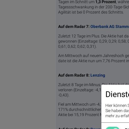
Tagen im Schnitt um
1,3 Pro­zent
, währe
Tagessschwankung in der 200-Tage-Sic
Agilität ist bei 0 Prozent des Schnitts.
Auf dem Radar 7:
Oberbank AG Stamm
Zuletzt 12 Tage im Plus. Die Aktie hat d
gewonnen (Einzeltage: 0,29; 0,29; 0,58; 0,
0,61; 0,62; 0,62; 0,31).
Am Mittwoch auf neuem Jahreshoch gesc
date ist die Aktie nun um 7,76 Prozent i
Auf dem Radar 8:
Lenzing
Zuletzt 8 Tage im Minus. Die Aktie hat d
verloren (Einzeltage: -4,13; -3,23; -0,91; -1
Dienst
-0,43).
Fiel am Mittwoch um -4,13 Prozent. Da
Hier können S
171% durchschnittlicher Tagesumsätze. Y
Sie haben das 
Aktie bei 15,19 Prozent Minus.
mehr zu erfah