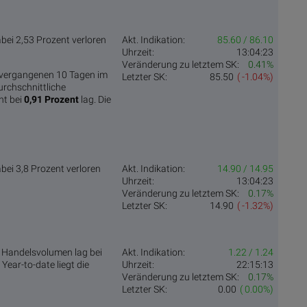
abei 2,53 Prozent verloren
Akt. Indikation:
85.60 / 86.10
Uhrzeit:
13:04:23
Veränderung zu letztem SK:
0.41%
 vergangenen 10 Tagen im
Letzter SK:
85.50
( -1.04%)
urchschnittliche
ht bei
0,91 Prozent
lag. Die
abei 3,8 Prozent verloren
Akt. Indikation:
14.90 / 14.95
Uhrzeit:
13:04:23
Veränderung zu letztem SK:
0.17%
Letzter SK:
14.90
( -1.32%)
s Handelsvolumen lag bei
Akt. Indikation:
1.22 / 1.24
ear-to-date liegt die
Uhrzeit:
22:15:13
Veränderung zu letztem SK:
0.17%
Letzter SK:
0.00
( 0.00%)