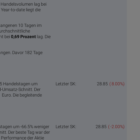
s Handelsvolumen lag bei
ear-to-date liegt die
gangenen 10 Tagen im
urchschnittliche
ht bei
0,69 Prozent
lag. Die
angen. Davor 182 Tage
n 5 Handelstagen um
Letzter SK:
28.85
( 8.00%)
-Umsatz-Schnitt. Der
 Euro. Die begleitende
lstagen um -66.5% weniger
Letzter SK:
28.85
( -2.00%)
tt. Der beste Tag war der
e Performance der Aktie