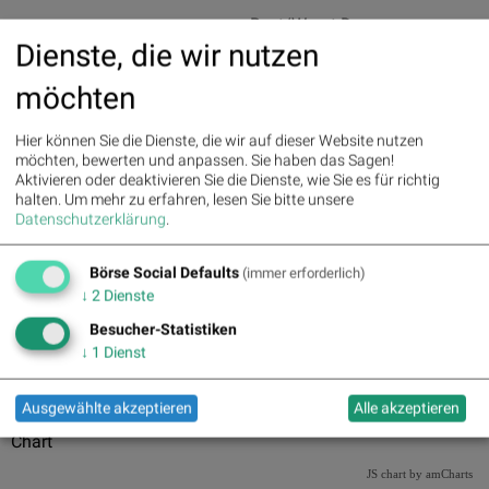
Best/Worst Days
Dienste, die wir nutzen
Pics
möchten
Hier können Sie die Dienste, die wir auf dieser Website nutzen
möchten, bewerten und anpassen. Sie haben das Sagen!
Aktivieren oder deaktivieren Sie die Dienste, wie Sie es für richtig
Die letzten 20 Tage der Periode
halten.
Um mehr zu erfahren, lesen Sie bitte unsere
Datenschutzerklärung
.
JS chart by amCharts
Börse Social Defaults
(immer erforderlich)
↓
2
Dienste
Besucher-Statistiken
↓
1
Dienst
Ausgewählte akzeptieren
Alle akzeptieren
Chart
JS chart by amCharts