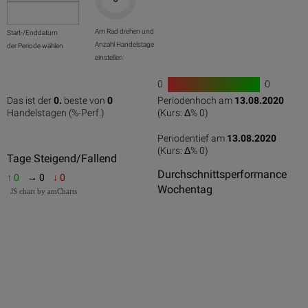
Am Rad drehen und
Start-/Enddatum
Anzahl Handelstage
der Periode wählen
einstellen
0
0
1
Das ist der
0.
beste von
0
Periodenhoch am
13.08.2020
0
50
100
0
100
Handelstagen (%-Perf.)
(Kurs: Δ%
0
)
Periodentief am
13.08.2020
(Kurs: Δ%
0
)
0
50
100
Tage Steigend/Fallend
Durchschnittsperformance
↑ 0
→ 0
↓ 0
Wochentag
JS chart by amCharts