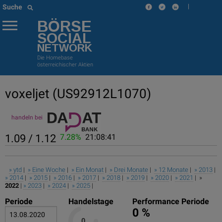
|
Suche
BÖRSE
SOCIAL
NETWORK
Die Homebase
österreichischer Aktien
voxeljet
(US92912L1070)
handeln bei
1.09 / 1.12
7.28%
21:08:41
» ytd
|
» Eine Woche
|
» Ein Monat
|
» Drei Monate
|
» 12 Monate
|
» 2013
|
» 2014
|
» 2015
|
» 2016
|
» 2017
|
» 2018
|
» 2019
|
» 2020
|
» 2021
| »
2022
|
» 2023
|
» 2024
|
» 2025
|
Periode
Handelstage
Performance Periode
0 %