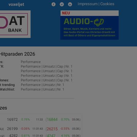
Impressum
|
Cookies
voxeljet
NEU
Hitparaden 2026
es:
Performance
TR:
Performance
|
Umsatz
|
Cap
|
Nr. 1
Performance
|
Umsatz
|
Cap
|
Nr. 1
Performance
|
Umsatz
|
Cap
|
Nr. 1
Jones:
Performance
|
Umsatz
|
Cap
|
Nr. 1
t trending
Performance
|
Umsatz
|
Nr. 1
Watchlist:
Performance
|
Umsatz
|
Nr. 1
izes
(
16844
16972
0.76%
0.70%
11:33
05.08.)
26199
(
26215
-0.06%
-0.55%
AX
11:31:43
05.08.)
4282
(
4247
0.81%
4.16%
old
11:31:43
05.08.)