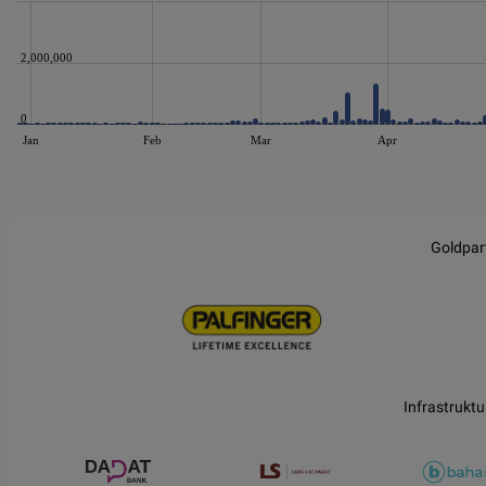
2,000,000
0
Jan
Feb
Mar
Apr
JS chart by amCharts
Goldpar
Infrastruktu