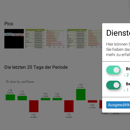
Pics
Dienst
Hier können S
Sie haben das 
mehr zu erfah
Die letzten 20 Tage der Periode
Bö
↓
2
JS chart by amCharts
Be
1.64
6.15%
↓
1
1.68
1.72
3.07%
1.63
1.65
2.38%
1.24%
1.23%
Ausgewählte
1.62
-1.22%
1.44
-2.70
1.55
1.48
-4.32%
-4.52%
1.61
1.55
-6.40%
-6.36%