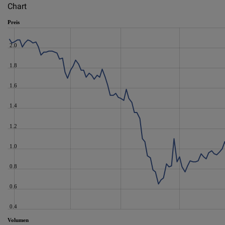
Chart
Preis
2.0
1.8
1.6
1.4
1.2
1.0
0.8
0.6
0.4
Volumen