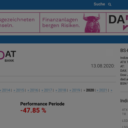
Suche
BS-
Indiz
ATX 
13.08.2020:
AT:
DAX:
Dow 
dad.a
BSN 
» 2014
|
» 2015
|
» 2016
|
» 2017
|
» 2018
|
» 2019
| »
2020
|
» 2021
|
»
Ind
Performance Periode
-47.85 %
ATX
TR
LSD
LSG