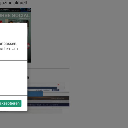
azine aktuell
 anpassen.
halten.
Um
chäftsberichte
 akzeptieren