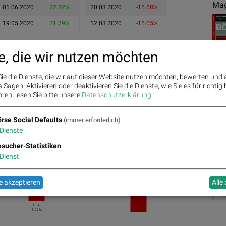
Mag
01.06.2020
22.32%
20.03.2020
-15.68%
19.05.2020
21.79%
12.03.2020
-15.05%
e, die wir nutzen möchten
ie die Dienste, die wir auf dieser Website nutzen möchten, bewerten und
Sagen! Aktivieren oder deaktivieren Sie die Dienste, wie Sie es für richtig 
ren, lesen Sie bitte unsere
Datenschutzerklärung
.
rse Social Defaults
(immer erforderlich)
Dienste
Ges
1.09
sucher-Statistiken
7.92%
1.21
Dienst
4.09%
1.35
1.46
1.35
1.50%
1.39%
0.75%
 akzeptieren
Alle
1.33
1.32
-1.48%
%
-2.59%
1.34
-8.22%