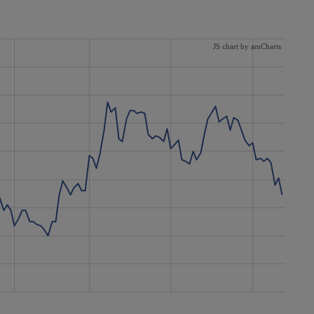
JS chart by amCharts