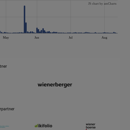
JS chart by amCharts
May
Jun
Jul
Aug
tner
rpartner