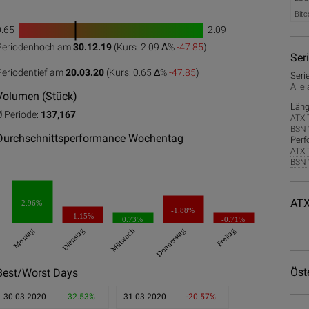
Bitc
0.65
2.09
1
Periodenhoch am
30.12.19
(Kurs: 2.09 Δ%
-47.85
)
0
50
100
Ser
Periodentief am
20.03.20
(Kurs: 0.65 Δ%
-47.85
)
Seri
Alle
Volumen (Stück)
Läng
Ø Periode:
137,167
ATX 
BSN 
Durchschnittsperformance Wochentag
Perf
ATX 
BSN 
ATX
2.96%
-1.88%
-1.15%
0.73%
-0.71%
Montag
Dienstag
Mittwoch
Donnerstag
Freitag
Öst
Best/Worst Days
30.03.2020
32.53%
31.03.2020
-20.57%