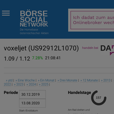
BÖRSE
SOCIAL
NETWORK
Die Homebase
österreichischer Aktien
voxeljet
(US92912L1070)
handeln bei
1.09 / 1.12
7.28%
21:08:41
» ytd
|
» Eine Woche
|
» Ein Monat
|
» Drei Monate
|
» 12 Monate
|
» 2013
|
2022
|
» 2023
|
» 2024
|
» 2025
|
Periode
Handelstage
Am Rad drehen und
Start-/Enddatum