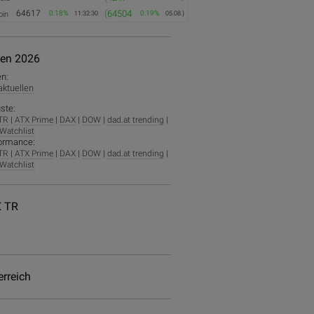
64617
(
64504
0.18%
0.19%
oin
11:32:30
05.08.)
ien 2026
en:
 aktuellen
ste:
TR
|
ATX Prime
|
DAX
|
DOW
|
dad.at trending
|
Watchlist
ormance:
TR
|
ATX Prime
|
DAX
|
DOW
|
dad.at trending
|
Watchlist
 TR
erreich