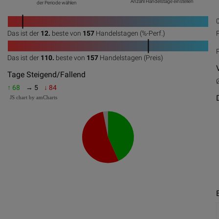
Anzahl Handelstage einstellen
der Periode wählen
1
Das ist der
12.
beste von
157
Handelstagen (%-Perf.)
0
20
40
60
80
100
1
Das ist der
110.
beste von
157
Handelstagen (Preis)
0
20
40
60
80
100
Tage Steigend/Fallend
↑ 68
→ 5
↓ 84
JS chart by amCharts