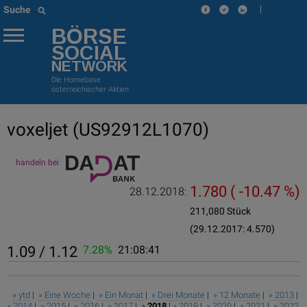
|
Suche
BÖRSE
SOCIAL
NETWORK
Die Homebase
österreichischer Aktien
voxeljet
(US92912L1070)
handeln bei
1.780
( -10.47 %)
28.12.2018:
211,080 Stück
(29.12.2017: 4.570)
1.09 / 1.12
7.28%
21:08:41
» ytd
|
» Eine Woche
|
» Ein Monat
|
» Drei Monate
|
» 12 Monate
|
» 2013
|
» 2014
|
» 2015
|
» 2016
|
» 2017
| »
2018
|
» 2019
|
» 2020
|
» 2021
|
» 2022