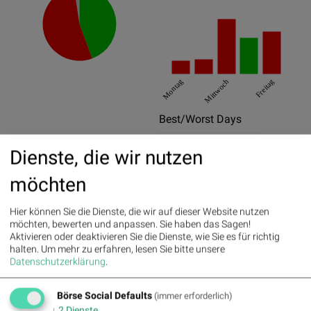
Montag
Mittwoch
Freitag
Best/Worst Days
27.12.2018
21.23%
Dienste, die wir nutzen
24.08.2018
21.1%
möchten
15.11.2018
10.59%
Hier können Sie die Dienste, die wir auf dieser Website nutzen
16.10.2018
-21.07%
möchten, bewerten und anpassen. Sie haben das Sagen!
Aktivieren oder deaktivieren Sie die Dienste, wie Sie es für richtig
20.02.2018
-11.79%
halten.
Um mehr zu erfahren, lesen Sie bitte unsere
Datenschutzerklärung
.
28.12.2018
-10.47%
Pics
Börse Social Defaults
(immer erforderlich)
↓
2
Dienste