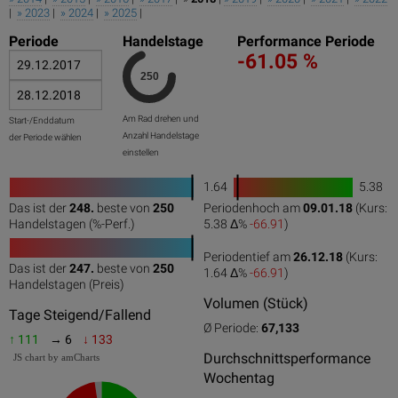
|
» 2023
|
» 2024
|
» 2025
|
Periode
Handelstage
Performance Periode
-61.05 %
Am Rad drehen und
Start-/Enddatum
Anzahl Handelstage
der Periode wählen
einstellen
1.64
5.38
1
Das ist der
248.
beste von
250
Periodenhoch am
09.01.18
(Kurs:
0
50
100
0
100
Handelstagen (%-Perf.)
5.38 Δ%
-66.91
)
Periodentief am
26.12.18
(Kurs:
Das ist der
247.
beste von
250
1.64 Δ%
-66.91
)
0
50
100
Handelstagen (Preis)
Volumen (Stück)
Tage Steigend/Fallend
Ø Periode:
67,133
↑ 111
→ 6
↓ 133
Durchschnittsperformance
JS chart by amCharts
Wochentag