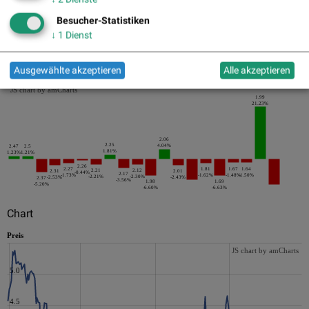
Besucher-Statistiken
↓
1
Dienst
Die letzten 20 Tage der Periode
Ausgewählte akzeptieren
Alle akzeptieren
JS chart by amCharts
1.99
21.23%
2.06
2.25
4.04%
2.47
2.5
1.81%
1.23%
1.21%
2.26
2.27
1.81
1.67
1.64
2.21
2.12
2.31
2.01
-0.44%
2.17
-1.73%
-1.62%
-1.48%
-1.50%
-2.21%
-2.30%
-2.53%
-2.43%
2.37
-3.56%
1.98
1.69
-5.20%
-6.60%
-6.63%
Chart
Preis
JS chart by amCharts
5.0
4.5