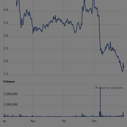
4.0
3.5
3.0
2.5
2.0
1.5
Volumen
JS chart by amCharts
2,000,000
1,000,000
0
Jan
Apr
Jul
Oct