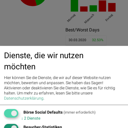
Montag
Mittwoch
Freitag
Best/Worst Days
30.03.2020
32.53%
01.06.2020
22.32%
Dienste, die wir nutzen
19.05.2020
21.79%
möchten
31.03.2020
-20.57%
Hier können Sie die Dienste, die wir auf dieser Website nutzen
20.03.2020
-15.68%
möchten, bewerten und anpassen. Sie haben das Sagen!
Aktivieren oder deaktivieren Sie die Dienste, wie Sie es für richtig
12.03.2020
-15.05%
halten.
Um mehr zu erfahren, lesen Sie bitte unsere
Pics
Datenschutzerklärung
.
Börse Social Defaults
(immer erforderlich)
↓
2
Dienste
Besucher-Statistiken