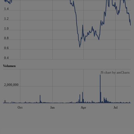
1.4
1.2
1.0
0.8
0.6
0.4
Volumen
JS chart by amCharts
2,000,000
0
Oct
Jan
Apr
Jul
JS chart by amCharts