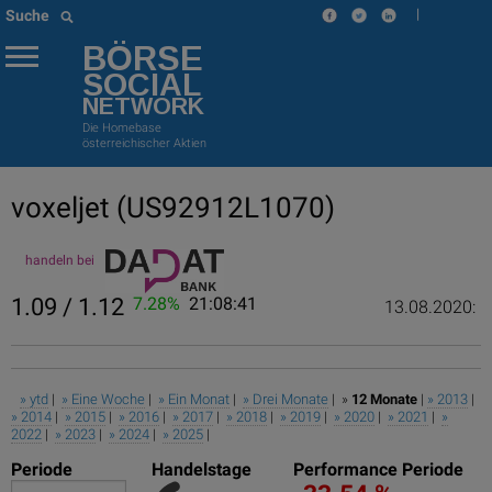
|
Suche
BÖRSE
SOCIAL
NETWORK
Die Homebase
österreichischer Aktien
voxeljet
(US92912L1070)
handeln bei
1.09 / 1.12
7.28%
21:08:41
13.08.2020:
» ytd
|
» Eine Woche
|
» Ein Monat
|
» Drei Monate
| »
12 Monate
|
» 2013
|
» 2014
|
» 2015
|
» 2016
|
» 2017
|
» 2018
|
» 2019
|
» 2020
|
» 2021
|
»
2022
|
» 2023
|
» 2024
|
» 2025
|
Periode
Handelstage
Performance Periode