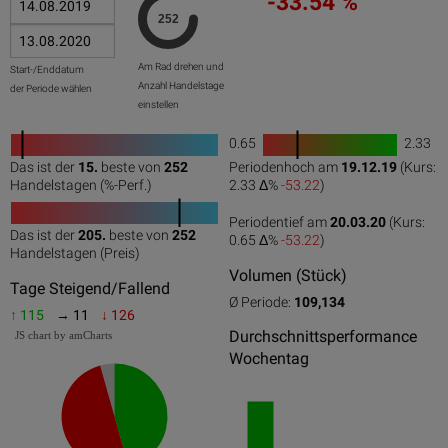
-33.54 %
Am Rad drehen und
Start-/Enddatum
Anzahl Handelstage
der Periode wählen
einstellen
0.65
2.33
1
Das ist der
15.
beste von
252
Periodenhoch am
19.12.19
(Kurs:
0
50
100
0
100
Handelstagen (%-Perf.)
2.33 Δ%
-53.22
)
Periodentief am
20.03.20
(Kurs:
Das ist der
205.
beste von
252
0.65 Δ%
-53.22
)
0
50
100
Handelstagen (Preis)
Volumen (Stück)
Tage Steigend/Fallend
Ø Periode:
109,134
↑ 115
→ 11
↓ 126
Durchschnittsperformance
JS chart by amCharts
Wochentag