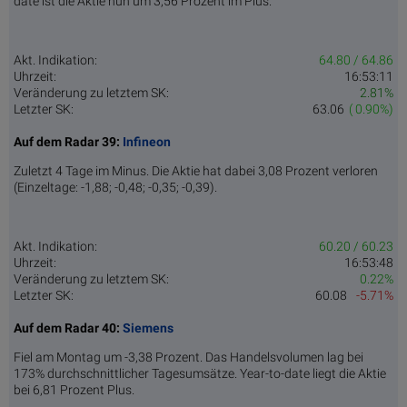
date ist die Aktie nun um 3,56 Prozent im Plus.
Akt. Indikation:
64.80 / 64.86
Uhrzeit:
16:53:11
Veränderung zu letztem SK:
2.81%
Letzter SK:
63.06
( 0.90%)
Auf dem Radar 39:
Infineon
Zuletzt 4 Tage im Minus. Die Aktie hat dabei 3,08 Prozent verloren
(Einzeltage: -1,88; -0,48; -0,35; -0,39).
Akt. Indikation:
60.20 / 60.23
Uhrzeit:
16:53:48
Veränderung zu letztem SK:
0.22%
Letzter SK:
60.08
-5.71%
Auf dem Radar 40:
Siemens
Fiel am Montag um -3,38 Prozent. Das Handelsvolumen lag bei
173% durchschnittlicher Tagesumsätze. Year-to-date liegt die Aktie
bei 6,81 Prozent Plus.