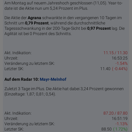
Am Montag auf neuem Jahreshoch geschlossen (11,05). Year-to-
date ist die Aktie nun um 5,24 Prozent im Plus.
Die Aktie der
Agrana
schwankte in den vergangenen 10 Tagen im
Schnitt um
0,79 Pro­zent
, während die durchschnittliche
Tagessschwankung in der 200-Tage-Sicht bei
0,97 Prozent
lag. Die
Agilität ist bei 0 Prozent des Schnitts.
Akt. Indikation:
11.15 / 11.30
Uhrzeit:
16:53:25
Veränderung zu letztem SK:
-1.54%
Letzter SK:
11.40
( -0.44%)
Auf dem Radar 10:
Mayr-Melnhof
Zuletzt 3 Tage im Plus. Die Aktie hat dabei 3,24 Prozent gewonnen
(Einzeltage: 1,87; 0,81; 0,54).
Akt. Indikation:
87.20 / 87.80
Uhrzeit:
16:51:19
Veränderung zu letztem SK:
-1.13%
Letzter SK:
88.50
( 1.72%)