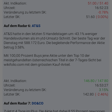
Akt. Indikation:
51.00 / 51.40
Uhrzeit:
16:52:23
Veränderung zu letztem SK:
-0.78%
Letzter SK:
51.60
( 0.00%)
Auf dem Radar 6:
AT&S
AT&S hatte in den letzten 5 Handelstagen um -43.1% weniger
Handelsvolumen als im ytd-Umsatz-Schnitt. Der beste Tag war der
Dienstag mit 588.172 Euro. Die begleitende Performance der Aktie
betrug 3.58%.
Mit 100,00 Prozent Buys jene Aktie unter den Top 10 der
meistgehandelten österreichischen Titel in der 7-Tages-Sicht bei
wikifolio.com mit dem grössten Kauf-Anteil.
Akt. Indikation:
146.80 / 147.80
Uhrzeit:
16:53:27
Veränderung zu letztem SK:
3.15%
Letzter SK:
142.80
( -2.46%)
Auf dem Radar 7:
DO&CO
Zuletzt 4 Tage im Plus. Die Aktie hat dabei 8,55 Prozent gewonnen