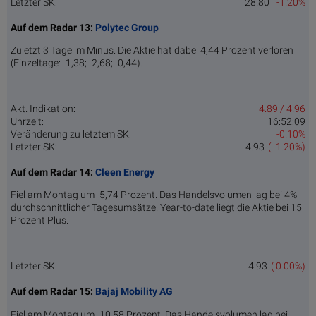
Letzter SK:
28.80
-1.20%
Auf dem Radar 13:
Polytec Group
Zuletzt 3 Tage im Minus. Die Aktie hat dabei 4,44 Prozent verloren
(Einzeltage: -1,38; -2,68; -0,44).
Akt. Indikation:
4.89 / 4.96
Uhrzeit:
16:52:09
Veränderung zu letztem SK:
-0.10%
Letzter SK:
4.93
( -1.20%)
Auf dem Radar 14:
Cleen Energy
Fiel am Montag um -5,74 Prozent. Das Handelsvolumen lag bei 4%
durchschnittlicher Tagesumsätze. Year-to-date liegt die Aktie bei 15
Prozent Plus.
Letzter SK:
4.93
( 0.00%)
Auf dem Radar 15:
Bajaj Mobility AG
Fiel am Montag um -10,58 Prozent. Das Handelsvolumen lag bei