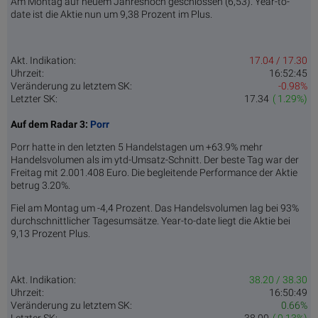
Am Montag auf neuem Jahreshoch geschlossen (6,53). Year-to-
date ist die Aktie nun um 9,38 Prozent im Plus.
Akt. Indikation:
17.04 / 17.30
Uhrzeit:
16:52:45
Veränderung zu letztem SK:
-0.98%
Letzter SK:
17.34
( 1.29%)
Auf dem Radar 3:
Porr
Porr hatte in den letzten 5 Handelstagen um +63.9% mehr
Handelsvolumen als im ytd-Umsatz-Schnitt. Der beste Tag war der
Freitag mit 2.001.408 Euro. Die begleitende Performance der Aktie
betrug 3.20%.
Fiel am Montag um -4,4 Prozent. Das Handelsvolumen lag bei 93%
durchschnittlicher Tagesumsätze. Year-to-date liegt die Aktie bei
9,13 Prozent Plus.
Akt. Indikation:
38.20 / 38.30
Uhrzeit:
16:50:49
Veränderung zu letztem SK:
0.66%