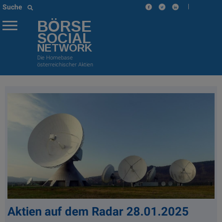
|
Suche
BÖRSE
SOCIAL
NETWORK
Die Homebase
österreichischer Aktien
Aktien auf dem Radar 28.01.2025