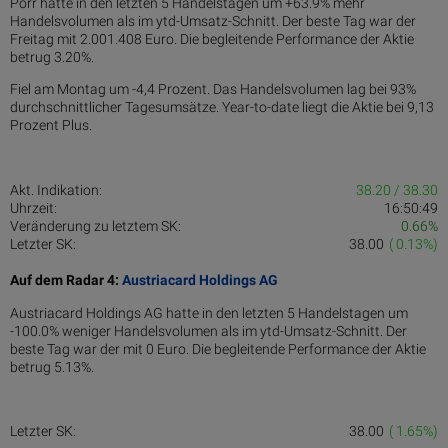
Porr hatte in den letzten 5 Handelstagen um +63.9% mehr
Handelsvolumen als im ytd-Umsatz-Schnitt. Der beste Tag war der
Freitag mit 2.001.408 Euro. Die begleitende Performance der Aktie
betrug 3.20%.
Fiel am Montag um -4,4 Prozent. Das Handelsvolumen lag bei 93%
durchschnittlicher Tagesumsätze. Year-to-date liegt die Aktie bei 9,13
Prozent Plus.
Akt. Indikation:
38.20 / 38.30
Uhrzeit:
16:50:49
Veränderung zu letztem SK:
0.66%
Letzter SK:
38.00
( 0.13%)
Auf dem Radar 4:
Austriacard Holdings AG
Austriacard Holdings AG hatte in den letzten 5 Handelstagen um
-100.0% weniger Handelsvolumen als im ytd-Umsatz-Schnitt. Der
beste Tag war der mit 0 Euro. Die begleitende Performance der Aktie
betrug 5.13%.
Letzter SK:
38.00
( 1.65%)