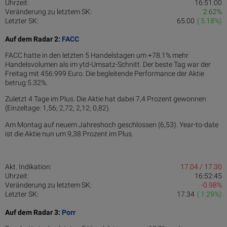
Uhrzeit:
16:51:00
Veränderung zu letztem SK:
2.62%
Letzter SK:
65.00
( 5.18%)
Auf dem Radar 2:
FACC
FACC hatte in den letzten 5 Handelstagen um +78.1% mehr
Handelsvolumen als im ytd-Umsatz-Schnitt. Der beste Tag war der
Freitag mit 456.999 Euro. Die begleitende Performance der Aktie
betrug 5.32%.
Zuletzt 4 Tage im Plus. Die Aktie hat dabei 7,4 Prozent gewonnen
(Einzeltage: 1,56; 2,72; 2,12; 0,82).
Am Montag auf neuem Jahreshoch geschlossen (6,53). Year-to-date
ist die Aktie nun um 9,38 Prozent im Plus.
Akt. Indikation:
17.04 / 17.30
Uhrzeit:
16:52:45
Veränderung zu letztem SK:
-0.98%
Letzter SK:
17.34
( 1.29%)
Auf dem Radar 3:
Porr