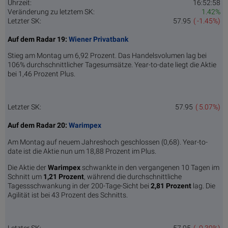
Uhrzeit:
16:52:58
Veränderung zu letztem SK:
1.42%
Letzter SK:
57.95
( -1.45%)
Auf dem Radar 19:
Wiener Privatbank
Stieg am Montag um 6,92 Prozent. Das Handelsvolumen lag bei
106% durchschnittlicher Tagesumsätze. Year-to-date liegt die Aktie
bei 1,46 Prozent Plus.
Letzter SK:
57.95
( 5.07%)
Auf dem Radar 20:
Warimpex
Am Montag auf neuem Jahreshoch geschlossen (0,68). Year-to-
date ist die Aktie nun um 18,88 Prozent im Plus.
Die Aktie der
Warimpex
schwankte in den vergangenen 10 Tagen im
Schnitt um
1,21 Pro­zent
, während die durchschnittliche
Tagessschwankung in der 200-Tage-Sicht bei
2,81 Prozent
lag. Die
Agilität ist bei 43 Prozent des Schnitts.
Letzter SK:
57.95
( -0.39%)