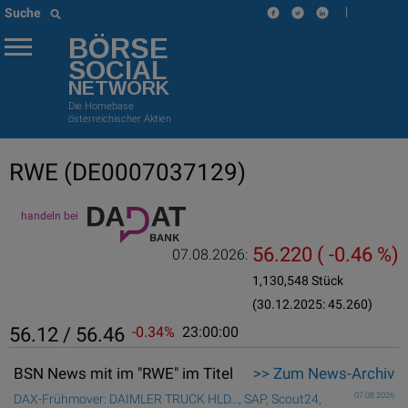
|
Suche
BÖRSE
SOCIAL
NETWORK
Die Homebase
österreichischer Aktien
RWE
(DE0007037129)
handeln bei
56.220
( -0.46 %)
07.08.2026:
1,130,548 Stück
(30.12.2025: 45.260)
56.12 / 56.46
-0.34%
23:00:00
BSN News mit im "RWE" im Titel
>> Zum News-Archiv
07.08.2026
DAX-Frühmover: DAIMLER TRUCK HLD..., SAP, Scout24,