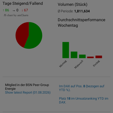
Tage Steigend/Fallend
Volumen (Stück)
↑ 86
→ 0
↓ 67
Ø Periode:
1,811,634
JS chart by amCharts
Durchschnittsperformance
Wochentag
Montag
Mittwoch
Freitag
Mitglied in der BSN Peer-Group
Im DAX auf Pos.
8
(bezogen auf
Energie
YTD %).
Show latest Report (01.08.2026)
Platz
18
im Umsatzranking YTD im
DAX.