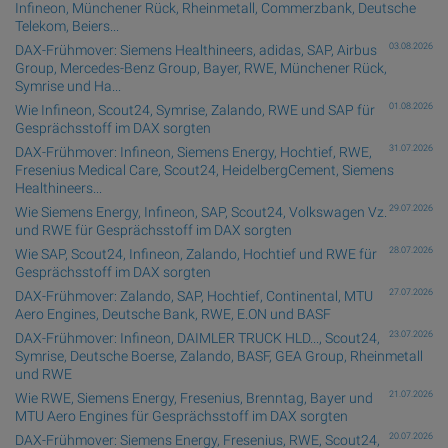
Infineon, Münchener Rück, Rheinmetall, Commerzbank, Deutsche
Telekom, Beiers...
03.08.2026
DAX-Frühmover: Siemens Healthineers, adidas, SAP, Airbus
Group, Mercedes-Benz Group, Bayer, RWE, Münchener Rück,
Symrise und Ha...
01.08.2026
Wie Infineon, Scout24, Symrise, Zalando, RWE und SAP für
Gesprächsstoff im DAX sorgten
31.07.2026
DAX-Frühmover: Infineon, Siemens Energy, Hochtief, RWE,
Fresenius Medical Care, Scout24, HeidelbergCement, Siemens
Healthineers...
29.07.2026
Wie Siemens Energy, Infineon, SAP, Scout24, Volkswagen Vz.
und RWE für Gesprächsstoff im DAX sorgten
28.07.2026
Wie SAP, Scout24, Infineon, Zalando, Hochtief und RWE für
Gesprächsstoff im DAX sorgten
27.07.2026
DAX-Frühmover: Zalando, SAP, Hochtief, Continental, MTU
Aero Engines, Deutsche Bank, RWE, E.ON und BASF
23.07.2026
DAX-Frühmover: Infineon, DAIMLER TRUCK HLD..., Scout24,
Symrise, Deutsche Boerse, Zalando, BASF, GEA Group, Rheinmetall
und RWE
21.07.2026
Wie RWE, Siemens Energy, Fresenius, Brenntag, Bayer und
MTU Aero Engines für Gesprächsstoff im DAX sorgten
20.07.2026
DAX-Frühmover: Siemens Energy, Fresenius, RWE, Scout24,