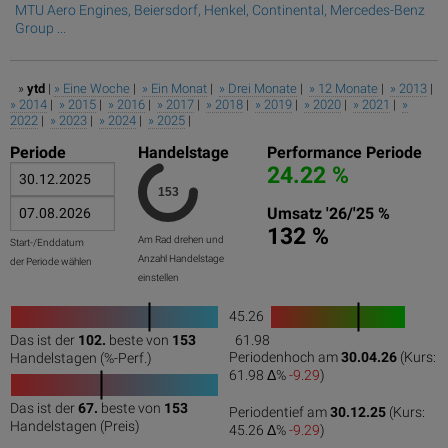
MTU Aero Engines, Beiersdorf, Henkel, Continental, Mercedes-Benz
Group ...
»
ytd
|
» Eine Woche
|
» Ein Monat
|
» Drei Monate
|
» 12 Monate
|
» 2013
|
» 2014
|
» 2015
|
» 2016
|
» 2017
|
» 2018
|
» 2019
|
» 2020
|
» 2021
|
»
2022
|
» 2023
|
» 2024
|
» 2025
|
Periode
Handelstage
Performance Periode
24.22 %
Umsatz '26/'25 %
132 %
Am Rad drehen und
Start-/Enddatum
Anzahl Handelstage
der Periode wählen
einstellen
45.26
1
Das ist der
102.
beste von
153
61.98
0
50
100
0
100
Periodenhoch am
30.04.26
(Kurs:
Handelstagen (%-Perf.)
61.98 Δ%
-9.29
)
Das ist der
67.
beste von
153
Periodentief am
30.12.25
(Kurs:
0
50
100
Handelstagen (Preis)
45.26 Δ%
-9.29
)