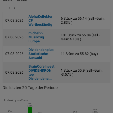
«
»
AlphaKollektor
6 Stück zu 56.14 (sell - Gain:
07.08.2026
CF
2.83% )
Wertbeständig
michel99
101 Stück zu 55.84 (sell -
07.08.2026
Musikzug
Gain: 4.18% )
Europa
Dividendenplus
07.08.2026
Statistische
11 Stück zu 55.82 (buy)
Auswahl
BrainCoreInvest
DIVIDENDRON
1 Stück zu 55.9 (sell - Gain:
07.08.2026
top
-3.57% )
Dividendena...
Die letzten 20 Tage der Periode
JS chart by amCharts
58.02
3.61%
56.48
57.44
57.18
2.17%