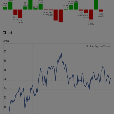
58.98
1.84%
1.64%
56.26
1.34%
56
56.4
1.04%
58.2
0.72%
55.68
0.61%
0.31%
0.11%
58.92
58.8
57.04
56.22
-0.10%
-0.20%
-0.24%
56.6
-0.46%
56.72
-0.77%
-1.25%
55.6
55.28
-1.97%
-2.33%
Chart
Preis
JS chart by amCharts
62
60
58
56
54
52
50