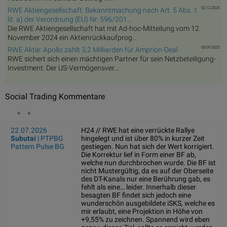
02.12.2025
RWE Aktiengesellschaft: Bekanntmachung nach Art. 5 Abs. 1
lit. a) der Verordnung (EU) Nr. 596/201...
Die RWE Aktiengesellschaft hat mit Ad-hoc-Mitteilung vom 12.
November 2024 ein Aktienrückkaufprog...
08.09.2025
RWE Aktie: Apollo zahlt 3,2 Milliarden für Amprion-Deal
RWE sichert sich einen mächtigen Partner für sein Netzbeteiligung-
Investment: Der US-Vermögensver...
Social Trading Kommentare
«
»
22.07.2026
H24 // RWE hat eine verrückte Rallye
Subutai
| PTPBG
hingelegt und ist über 80% in kurzer Zeit
Pattern Pulse BG
gestiegen. Nun hat sich der Wert korrigiert.
Die Korrektur lief in Form einer BF ab,
welche nun durchbrochen wurde. Die BF ist
nicht Mustergültig, da es auf der Oberseite
des DT-Kanals nur eine Berührung gab, es
fehlt als eine… leider. Innerhalb dieser
besagten BF findet sich jedoch eine
wunderschön ausgebildete iSKS, welche es
mir erlaubt, eine Projektion in Höhe von
+9,55% zu zeichnen. Spannend wird eben