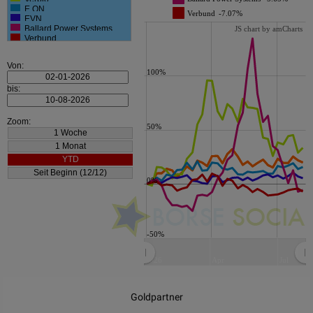
E.ON
Verbund
-7.07%
EVN
Ballard Power Systems
JS chart by amCharts
Verbund
Von:
100%
bis:
Zoom:
50%
0%
-50%
2026
Apr
Jul
JS chart by amCharts
Goldpartner