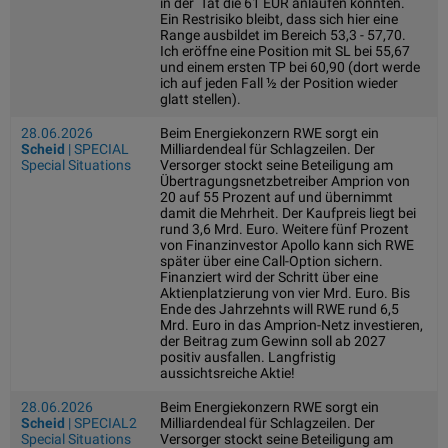
in der Tat die 61 EUR anlaufen könnten.
Ein Restrisiko bleibt, dass sich hier eine
Range ausbildet im Bereich 53,3 - 57,70.
Ich eröffne eine Position mit SL bei 55,67
und einem ersten TP bei 60,90 (dort werde
ich auf jeden Fall ½ der Position wieder
glatt stellen).
28.06.2026
Beim Energiekonzern RWE sorgt ein
Scheid
| SPECIAL
Milliardendeal für Schlagzeilen. Der
Special Situations
Versorger stockt seine Beteiligung am
Übertragungsnetzbetreiber Amprion von
20 auf 55 Prozent auf und übernimmt
damit die Mehrheit. Der Kaufpreis liegt bei
rund 3,6 Mrd. Euro. Weitere fünf Prozent
von Finanzinvestor Apollo kann sich RWE
später über eine Call-Option sichern.
Finanziert wird der Schritt über eine
Aktienplatzierung von vier Mrd. Euro. Bis
Ende des Jahrzehnts will RWE rund 6,5
Mrd. Euro in das Amprion-Netz investieren,
der Beitrag zum Gewinn soll ab 2027
positiv ausfallen. Langfristig
aussichtsreiche Aktie!
28.06.2026
Beim Energiekonzern RWE sorgt ein
Scheid
| SPECIAL2
Milliardendeal für Schlagzeilen. Der
Special Situations
Versorger stockt seine Beteiligung am