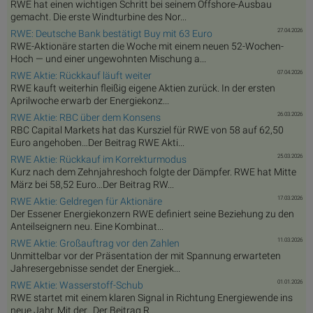
RWE hat einen wichtigen Schritt bei seinem Offshore-Ausbau
gemacht. Die erste Windturbine des Nor...
27.04.2026
RWE: Deutsche Bank bestätigt Buy mit 63 Euro
RWE-Aktionäre starten die Woche mit einem neuen 52-Wochen-
Hoch — und einer ungewohnten Mischung a...
07.04.2026
RWE Aktie: Rückkauf läuft weiter
RWE kauft weiterhin fleißig eigene Aktien zurück. In der ersten
Aprilwoche erwarb der Energiekonz...
26.03.2026
RWE Aktie: RBC über dem Konsens
RBC Capital Markets hat das Kursziel für RWE von 58 auf 62,50
Euro angehoben…Der Beitrag RWE Akti...
25.03.2026
RWE Aktie: Rückkauf im Korrekturmodus
Kurz nach dem Zehnjahreshoch folgte der Dämpfer. RWE hat Mitte
März bei 58,52 Euro…Der Beitrag RW...
17.03.2026
RWE Aktie: Geldregen für Aktionäre
Der Essener Energiekonzern RWE definiert seine Beziehung zu den
Anteilseignern neu. Eine Kombinat...
11.03.2026
RWE Aktie: Großauftrag vor den Zahlen
Unmittelbar vor der Präsentation der mit Spannung erwarteten
Jahresergebnisse sendet der Energiek...
01.01.2026
RWE Aktie: Wasserstoff-Schub
RWE startet mit einem klaren Signal in Richtung Energiewende ins
neue Jahr. Mit der…Der Beitrag R...