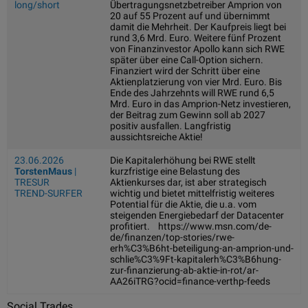
long/short
Übertragungsnetzbetreiber Amprion von
20 auf 55 Prozent auf und übernimmt
damit die Mehrheit. Der Kaufpreis liegt bei
rund 3,6 Mrd. Euro. Weitere fünf Prozent
von Finanzinvestor Apollo kann sich RWE
später über eine Call-Option sichern.
Finanziert wird der Schritt über eine
Aktienplatzierung von vier Mrd. Euro. Bis
Ende des Jahrzehnts will RWE rund 6,5
Mrd. Euro in das Amprion-Netz investieren,
der Beitrag zum Gewinn soll ab 2027
positiv ausfallen. Langfristig
aussichtsreiche Aktie!
23.06.2026
Die Kapitalerhöhung bei RWE stellt
TorstenMaus
|
kurzfristige eine Belastung des
TRESUR
Aktienkurses dar, ist aber strategisch
TREND-SURFER
wichtig und bietet mittelfristig weiteres
Potential für die Aktie, die u.a. vom
steigenden Energiebedarf der Datacenter
profitiert. https://www.msn.com/de-
de/finanzen/top-stories/rwe-
erh%C3%B6ht-beteiligung-an-amprion-und-
schlie%C3%9Ft-kapitalerh%C3%B6hung-
zur-finanzierung-ab-aktie-in-rot/ar-
AA26iTRG?ocid=finance-verthp-feeds
Social Trades