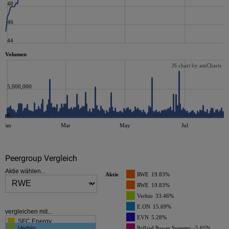
48
46
44
Volumen
JS chart by amCharts
5,000,000
0
Jan
Mar
May
Jul
Peergroup Vergleich
JS chart by amCharts
Aktie wählen...
Aktie
RWE
19.83%
RWE
19.83%
Verbio
33.46%
E.ON
15.69%
vergleichen mit...
EVN
5.28%
SFC Energy
Verbio
Ballard Power Systems
-5.65%