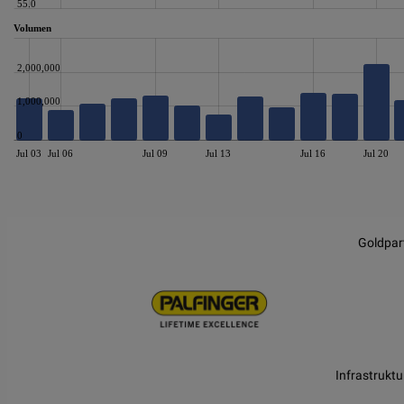
55.0
Volumen
2,000,000
1,000,000
0
Jul 03
Jul 06
Jul 09
Jul 13
Jul 16
Jul 20
JS chart by amCharts
Goldpar
Infrastruktu