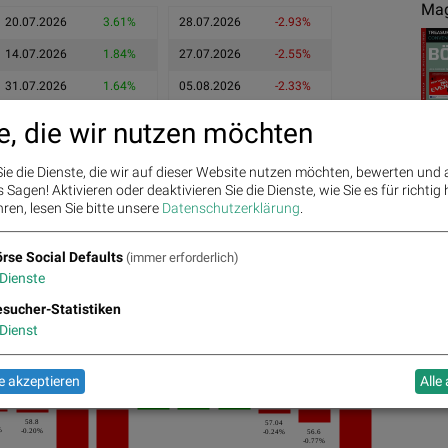
Mag
20.07.2026
3.61%
28.07.2026
-2.93%
14.07.2026
1.84%
27.07.2026
-2.55%
31.07.2026
1.64%
05.08.2026
-2.33%
e, die wir nutzen möchten
ie die Dienste, die wir auf dieser Website nutzen möchten, bewerten und
Sagen! Aktivieren oder deaktivieren Sie die Dienste, wie Sie es für richtig 
ren, lesen Sie bitte unsere
Datenschutzerklärung
.
rse Social Defaults
(immer erforderlich)
Ges
Dienste
sucher-Statistiken
Dienst
57.18
1.64%
 akzeptieren
Alle
56.26
1.04%
55.68
0.11%
58.8
57.04
%
-0.20%
-0.24%
56.6
-0.77%