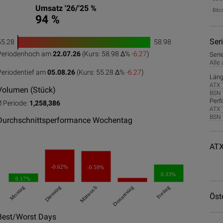
Umsatz '26/'25 %
Bitc
94 %
Ser
55.28
58.98
1
Periodenhoch am
22.07.26
(Kurs: 58.98 Δ%
-6.27
)
Seri
0
50
100
Alle
Periodentief am
05.08.26
(Kurs: 55.28 Δ%
-6.27
)
Läng
ATX 
Volumen (Stück)
BSN 
Perf
Ø Periode:
1,258,386
ATX 
BSN 
Durchschnittsperformance Wochentag
ATX
-0.62%
-0.59%
0.33%
0.17%
Montag
Dienstag
Mittwoch
Donnerstag
Freitag
Öst
Best/Worst Days