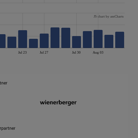
JS chart by amCharts
Jul 23
Jul 27
Jul 30
Aug 03
tner
rpartner