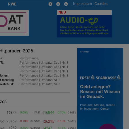
Impressum
|
Cookies
RWE
NEU
Hitparaden 2026
es:
Performance
TR:
Performance
|
Umsatz
|
Cap
|
Nr. 1
Performance
|
Umsatz
|
Cap
|
Nr. 1
Performance
|
Umsatz
|
Cap
|
Nr. 1
Jones:
Performance
|
Umsatz
|
Cap
|
Nr. 1
t trending
Performance
|
Umsatz
|
Nr. 1
Watchlist:
Performance
|
Umsatz
|
Nr. 1
izes
(
16844
16844
0.00%
0.70%
17:57
05.08.)
26167
(
26215
-0.18%
-0.55%
AX
07:50:00
05.08.)
4262
(
4247
0.35%
4.16%
old
07:50:01
05.08.)