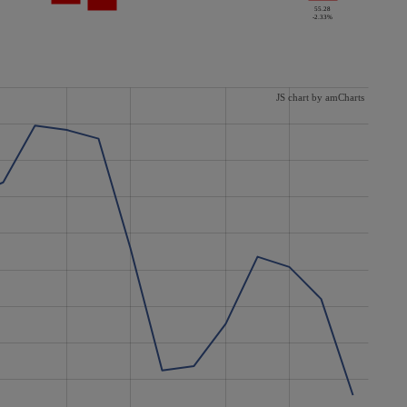
55.28
-2.33%
JS chart by amCharts