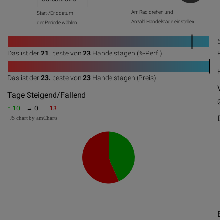
Am Rad drehen und
Start-/Enddatum
Anzahl Handelstage einstellen
der Periode wählen
1
Das ist der
21.
beste von
23
Handelstagen (%-Perf.)
0
20
40
60
80
100
1
Das ist der
23.
beste von
23
Handelstagen (Preis)
0
20
40
60
80
100
Tage Steigend/Fallend
↑ 10
→ 0
↓ 13
JS chart by amCharts