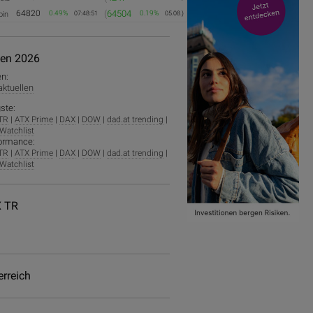
64820
(
64504
0.49%
0.19%
oin
07:48:51
05.08.)
ien 2026
en:
 aktuellen
ste:
TR
|
ATX Prime
|
DAX
|
DOW
|
dad.at trending
|
Watchlist
ormance:
TR
|
ATX Prime
|
DAX
|
DOW
|
dad.at trending
|
Watchlist
 TR
erreich