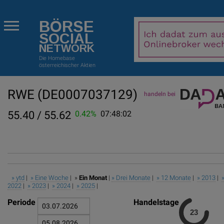
BÖRSE
SOCIAL
NETWORK
Die Homebase
österreichischer Aktien
RWE
(DE0007037129)
handeln bei
55.40 / 55.62
0.42%
07:48:02
» ytd
|
» Eine Woche
| »
Ein Monat
|
» Drei Monate
|
» 12 Monate
|
» 2013
|
2022
|
» 2023
|
» 2024
|
» 2025
|
Periode
Handelstage