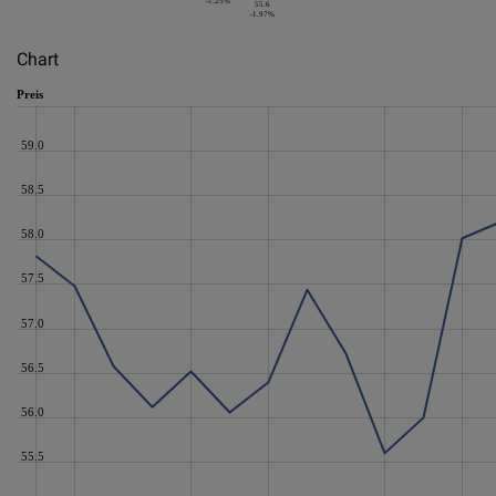
-1.25%
55.6
-1.97%
Chart
Preis
59.0
58.5
58.0
57.5
57.0
56.5
56.0
55.5