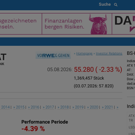
Suche
BS-
»
Homepage
»
Investor Relations
Indiz
ATX 
55.280
( -2.33 %)
05.08.2026:
AT:
DAX:
1,369,457 Stück
Dow 
dad.a
(03.07.2026: 57.820)
BSN 
Ind
» 2014
|
» 2015
|
» 2016
|
» 2017
|
» 2018
|
» 2019
|
» 2020
|
» 2021
|
»
ATX
TR
Performance Periode
-4.39 %
LSD
LSG