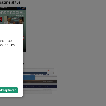
azine aktuell
 anpassen.
halten.
Um
chäftsberichte
 akzeptieren