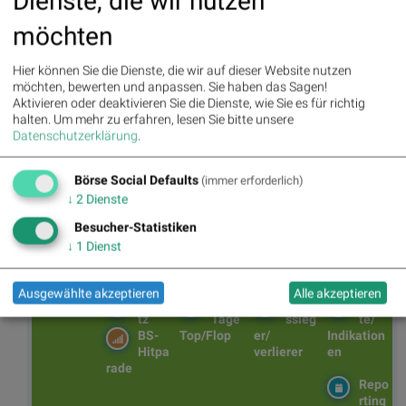
Dienste, die wir nutzen
2.07
1.78
1.41
Ener
R
%
Bank
Engi
SE :
all :
möchten
%
%
%
gy :
TRU
:
nes :
-3.04
-3.55
0.82
CK
-2.38
-2.73
%
%
BSN Podcasts
%
HLD..
%
%
Hier können Sie die Dienste, die wir auf dieser Website nutzen
Christian Drastil: Wiener Börse Plausch
. :
möchten, bewerten und anpassen. Sie haben das Sagen!
Wiener Börse Party #1216: ATX schwächer, Bajaj
0.13
Aktivieren oder deaktivieren Sie die Dienste, wie Sie es für richtig
Mobility weiter stark, neue indische Freunde und Rajiv
%
Bajaj mein Man of the Day
halten.
Um mehr zu erfahren, lesen Sie bitte unsere
Datenschutzerklärung
.
Börse Social Defaults
(immer erforderlich)
↓
2
Dienste
BSNgine
Besucher-Statistiken
Movi
Matri
Star/
Top/
↓
1
Dienst
ng
x
Rutsc
Flop
Averages
h der
Diashows
Stunde
Ausgewählte akzeptieren
Alle akzeptieren
Umsa
„n“
Tage
Märk
tz
Tage
ssieg
te/
BS-
Top/Flop
er/
Indikation
Hitpa
verlierer
en
rade
Repo
rting