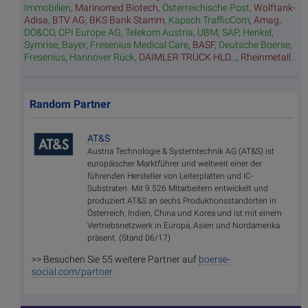
Immobilien
,
Marinomed Biotech
,
Österreichische Post
,
Wolftank-
Adisa
,
BTV AG
,
BKS Bank Stamm
,
Kapsch TrafficCom
,
Amag
,
DO&CO
,
CPI Europe AG
,
Telekom Austria
,
UBM
,
SAP
,
Henkel
,
Symrise
,
Bayer
,
Fresenius Medical Care
,
BASF
,
Deutsche Boerse
,
Fresenius
,
Hannover Rück
,
DAIMLER TRUCK HLD...
,
Rheinmetall
.
Random Partner
AT&S
Austria Technologie & Systemtechnik AG (AT&S) ist
europäischer Marktführer und weltweit einer der
führenden Hersteller von Leiterplatten und IC-
Substraten. Mit 9.526 Mitarbeitern entwickelt und
produziert AT&S an sechs Produktionsstandorten in
Österreich, Indien, China und Korea und ist mit einem
Vertriebsnetzwerk in Europa, Asien und Nordamerika
präsent. (Stand 06/17)
>> Besuchen Sie 55 weitere Partner auf
boerse-
social.com/partner