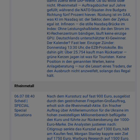
damit zuerst eine SAP-Wette. Ob du willst oder
nicht. Rheinmetall — Auftragsbücher auf Jahre
gefüllt, während die NATO-Staaten ihre Budgets
Richtung fünf Prozent hieven. Rüstung ist im DAX,
was KI im Nasdaq ist: der Sektor, dem der Zyklus
egal ist. Infineon — die stille Nasdaq-Brücke im
Index: Ohne Leistungshalbleiter, die den Strom im
KI-Rechenzentrum bändigen, läuft keine einzige
GPU. Deutschlands unterschätzter KI-Gewinner.
Der Kalender? Fast leer. Einziger Zünder:
Donnerstag 13:30 Uhr, die EZB-Protokolle. Bis
dahin gilt: Über 25.754 kauft man Rücksetzer —
grüne Kerzen jagen ist was für Touristen. Keine
Position in den genannten Werten, keine
Anlageberatung — nur die Lesart eines Traders, der
den Ausbruch nicht anzweifelt, solange das Regal
hält.
Rheinmetall
06.07 08:40
Nach dem Kurssturz auf fast 900 Euro, ausgelöst
Scheid |
durch den gestrichenen Fregatten-Großauftrag,
SPECIAL
erholt sich die Rheinmetall-Aktie. Ein frischer
Special
Auftrag über Artilleriemunition für die Ukraine im
Situations
hohen zweistelligen Millionenbereich beflügelte
den Kurs und führte zur Rückeroberung der 1000-
Euro-Marke. Die Analysten justieren nach:
Citigroup senkte das Kursziel auf 1300 Euro, hält
am Kaufen fest, Morgan Stanley kappte sein Ziel
auf 1750 Euro, Warburg Research auf 1500 Euro.