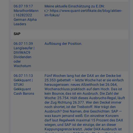
06.07 19:17
Meine aktuelle Einschätzung zu E.ON:
MarathonMann
👉 https://www.quant-zertifikate.de/blog/aktien-
| 16282322
im-fokus/
German Alpha
Leaders
SAP
06.07 11:39
Auflösung der Position.
Langlaeufer |
DIVIWAC9
Dividenden
oder
Wachstum
06.07 11:13
Fünf Wochen lang hat der DAX an der Decke bei
Gekkquant |
25.353 gebettelt — letzte Woche hat er sie einfach
STUKI
herausgerissen: neues Allzeithoch bei 26.064,
Gekkquant
Wochenschluss praktisch auf dem Hoch. Das ist
Cash Barons
kein Bounce, das ist ein Ausbruch. Die Zahl der
Woche: 25.754. Hält dieses Ausbruchs-Regal, läuft
der Zug Richtung 26.377. Wer den Deckel immer
noch shortet, ist der Treibstoff. Wer trägt den
Ausbruch? Drei Namen, drei Geschichten: SAP —
was kaum jemand weiß: Ein einzelner Konzern
darf laut Regelwerk maximal 15 Prozent des DAX
wiegen, und SAP ist der einzige, der an dieser
Kappungsgrenze kratzt. Jeder DAX-Ausbruch ist