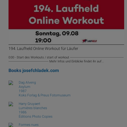
194. Laufheld Online Workout für Läufer
0:00 - Start des Workouts / start of workout ---------------------------------------------------------------
----------------------------------------------- Mehr Infos und Einblicke findet ihr auf...
Books
josefchladek.com
Dag Alveng
Asylum
1987
Koks Forlag & Preus Fotomuseum
Harry Gruyaert
Lumières blanches
1986
Éditions Photo Copies
Formes nues