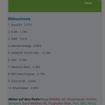
Days
Bildnachweis
1. Scout24 : 2.07%
2. E.ON : 1.78%
3. RWE : 1.41%
4. Siemens Energy : 0.82%
5. DAIMLER TRUCK HLD... : 0.13%
6. SAP : -2.29%
7. Deutsche Bank : -2.38%
8. MTU Aero Engines : -2.73%
9. Vonovia SE : -3.04%
10. Rheinmetall : -3.55%
Aktien auf dem Radar:
Bajaj Mobility AG
,
Rosenbauer
,
Andritz
,
Semperit
,
EuroTeleSites AG
,
Flughafen Wien
,
Porr
,
SBO
,
Athos