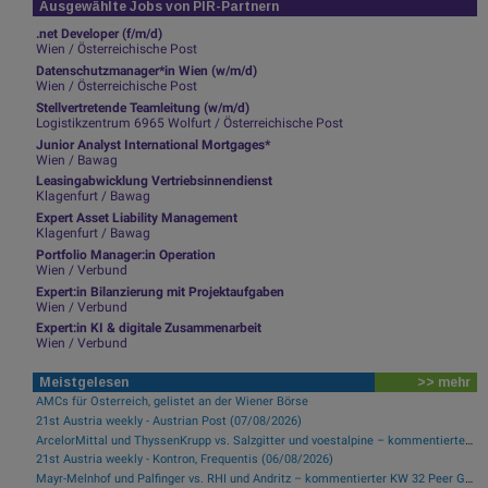
Ausgewählte Jobs von PIR-Partnern
.net Developer (f/m/d)
Wien / Österreichische Post
Datenschutzmanager*in Wien (w/m/d)
Wien / Österreichische Post
Stellvertretende Teamleitung (w/m/d)
Logistikzentrum 6965 Wolfurt / Österreichische Post
Junior Analyst International Mortgages*
Wien / Bawag
Leasingabwicklung Vertriebsinnendienst
Klagenfurt / Bawag
Expert Asset Liability Management
Klagenfurt / Bawag
Portfolio Manager:in Operation
Wien / Verbund
Expert:in Bilanzierung mit Projektaufgaben
Wien / Verbund
Expert:in KI & digitale Zusammenarbeit
Wien / Verbund
Meistgelesen
>> mehr
AMCs für Österreich, gelistet an der Wiener Börse
21st Austria weekly - Austrian Post (07/08/2026)
ArcelorMittal und ThyssenKrupp vs. Salzgitter und voestalpine – kommentierter KW 32 Peer Group Watch Stahl
21st Austria weekly - Kontron, Frequentis (06/08/2026)
Mayr-Melnhof und Palfinger vs. RHI und Andritz – kommentierter KW 32 Peer Group Watch Zykliker Österreich