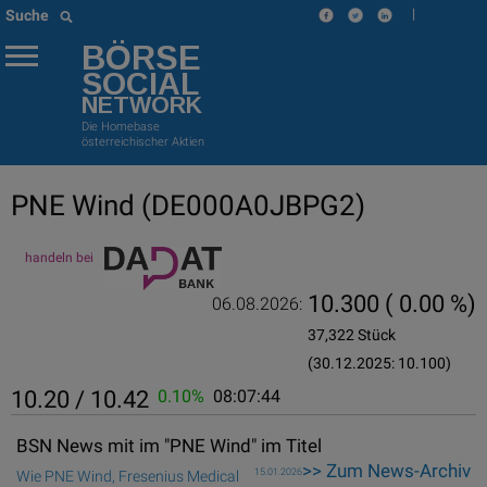
|
Suche
BÖRSE
SOCIAL
NETWORK
Die Homebase
österreichischer Aktien
PNE Wind
(DE000A0JBPG2)
handeln bei
10.300
( 0.00 %)
06.08.2026:
37,322 Stück
(30.12.2025: 10.100)
10.20 / 10.42
0.10%
08:07:44
BSN News mit im "PNE Wind" im Titel
>> Zum News-Archiv
15.01.2026
Wie PNE Wind, Fresenius Medical