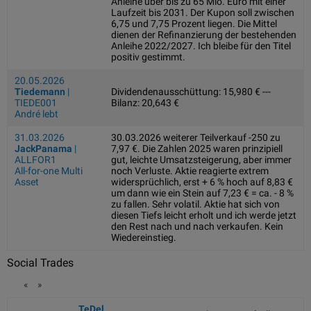
Anleihe über bis zu 65 Mio. Euro mit einer
Laufzeit bis 2031. Der Kupon soll zwischen
6,75 und 7,75 Prozent liegen. Die Mittel
dienen der Refinanzierung der bestehenden
Anleihe 2022/2027. Ich bleibe für den Titel
positiv gestimmt.
20.05.2026
Tiedemann
|
Dividendenausschüttung: 15,980 € ---
TIEDE001
Bilanz: 20,643 €
André lebt
31.03.2026
30.03.2026 weiterer Teilverkauf -250 zu
JackPanama
|
7,97 €. Die Zahlen 2025 waren prinzipiell
ALLFOR1
gut, leichte Umsatzsteigerung, aber immer
All-for-one Multi
noch Verluste. Aktie reagierte extrem
Asset
widersprüchlich, erst + 6 % hoch auf 8,83 €
um dann wie ein Stein auf 7,23 € = ca. - 8 %
zu fallen. Sehr volatil. Aktie hat sich von
diesen Tiefs leicht erholt und ich werde jetzt
den Rest nach und nach verkaufen. Kein
Wiedereinstieg.
Social Trades
«
»
TeDel