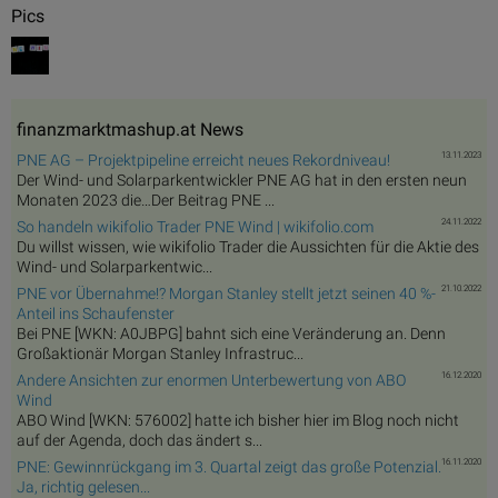
Pics
finanzmarktmashup.at News
13.11.2023
PNE AG – Projektpipeline erreicht neues Rekordniveau!
Der Wind- und Solarparkentwickler PNE AG hat in den ersten neun
Monaten 2023 die…Der Beitrag PNE ...
24.11.2022
So handeln wikifolio Trader PNE Wind | wikifolio.com
Du willst wissen, wie wikifolio Trader die Aussichten für die Aktie des
Wind- und Solarparkentwic...
21.10.2022
PNE vor Übernahme!? Morgan Stanley stellt jetzt seinen 40 %-
Anteil ins Schaufenster
Bei PNE [WKN: A0JBPG] bahnt sich eine Veränderung an. Denn
Großaktionär Morgan Stanley Infrastruc...
16.12.2020
Andere Ansichten zur enormen Unterbewertung von ABO
Wind
ABO Wind [WKN: 576002] hatte ich bisher hier im Blog noch nicht
auf der Agenda, doch das ändert s...
16.11.2020
PNE: Gewinnrückgang im 3. Quartal zeigt das große Potenzial.
Ja, richtig gelesen...