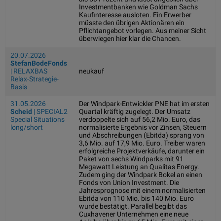
Investmentbanken wie Goldman Sachs
Kaufinteresse ausloten. Ein Erwerber
müsste den übrigen Aktionären ein
Pflichtangebot vorlegen. Aus meiner Sicht
überwiegen hier klar die Chancen.
20.07.2026
StefanBodeFonds
| RELAXBAS
neukauf
Relax-Strategie-
Basis
31.05.2026
Der Windpark-Entwickler PNE hat im ersten
Scheid
| SPECIAL2
Quartal kräftig zugelegt. Der Umsatz
Special Situations
verdoppelte sich auf 56,2 Mio. Euro, das
long/short
normalisierte Ergebnis vor Zinsen, Steuern
und Abschreibungen (Ebitda) sprang von
3,6 Mio. auf 17,9 Mio. Euro. Treiber waren
erfolgreiche Projektverkäufe, darunter ein
Paket von sechs Windparks mit 91
Megawatt Leistung an Qualitas Energy.
Zudem ging der Windpark Bokel an einen
Fonds von Union Investment. Die
Jahresprognose mit einem normalisierten
Ebitda von 110 Mio. bis 140 Mio. Euro
wurde bestätigt. Parallel begibt das
Cuxhavener Unternehmen eine neue