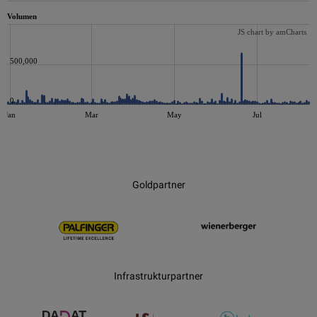
Volumen
JS chart by amCharts
500,000
0
Jan
Mar
May
Jul
JS chart by amCharts
Goldpartner
Infrastrukturpartner