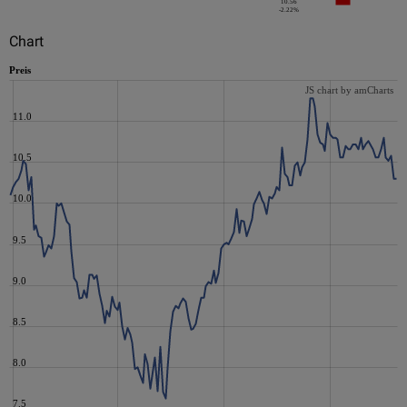
10.56
-2.22%
Chart
Preis
JS chart by amCharts
11.0
10.5
10.0
9.5
9.0
8.5
8.0
7.5