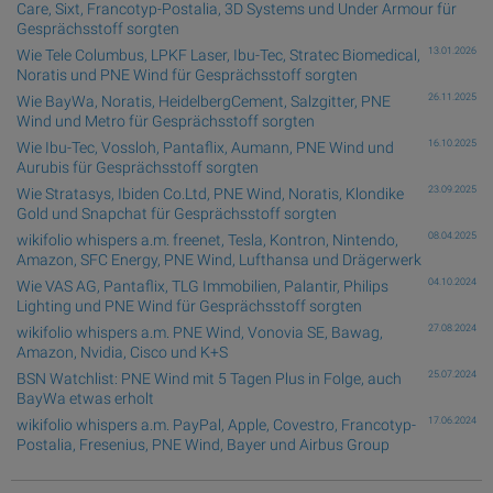
Care, Sixt, Francotyp-Postalia, 3D Systems und Under Armour für
Gesprächsstoff sorgten
13.01.2026
Wie Tele Columbus, LPKF Laser, Ibu-Tec, Stratec Biomedical,
Noratis und PNE Wind für Gesprächsstoff sorgten
26.11.2025
Wie BayWa, Noratis, HeidelbergCement, Salzgitter, PNE
Wind und Metro für Gesprächsstoff sorgten
16.10.2025
Wie Ibu-Tec, Vossloh, Pantaflix, Aumann, PNE Wind und
Aurubis für Gesprächsstoff sorgten
23.09.2025
Wie Stratasys, Ibiden Co.Ltd, PNE Wind, Noratis, Klondike
Gold und Snapchat für Gesprächsstoff sorgten
08.04.2025
wikifolio whispers a.m. freenet, Tesla, Kontron, Nintendo,
Amazon, SFC Energy, PNE Wind, Lufthansa und Drägerwerk
04.10.2024
Wie VAS AG, Pantaflix, TLG Immobilien, Palantir, Philips
Lighting und PNE Wind für Gesprächsstoff sorgten
27.08.2024
wikifolio whispers a.m. PNE Wind, Vonovia SE, Bawag,
Amazon, Nvidia, Cisco und K+S
25.07.2024
BSN Watchlist: PNE Wind mit 5 Tagen Plus in Folge, auch
BayWa etwas erholt
17.06.2024
wikifolio whispers a.m. PayPal, Apple, Covestro, Francotyp-
Postalia, Fresenius, PNE Wind, Bayer und Airbus Group