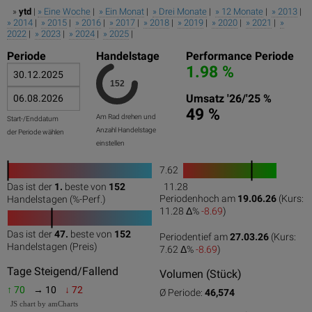
»
ytd
|
» Eine Woche
|
» Ein Monat
|
» Drei Monate
|
» 12 Monate
|
» 2013
|
» 2014
|
» 2015
|
» 2016
|
» 2017
|
» 2018
|
» 2019
|
» 2020
|
» 2021
|
»
2022
|
» 2023
|
» 2024
|
» 2025
|
Periode
Handelstage
Performance Periode
1.98 %
Umsatz '26/'25 %
49 %
Am Rad drehen und
Start-/Enddatum
Anzahl Handelstage
der Periode wählen
einstellen
7.62
1
Das ist der
1.
beste von
152
11.28
0
50
100
0
100
Periodenhoch am
19.06.26
(Kurs:
Handelstagen (%-Perf.)
11.28 Δ%
-8.69
)
Das ist der
47.
beste von
152
Periodentief am
27.03.26
(Kurs:
0
50
100
Handelstagen (Preis)
7.62 Δ%
-8.69
)
Tage Steigend/Fallend
Volumen (Stück)
↑ 70
→ 10
↓ 72
Ø Periode:
46,574
JS chart by amCharts