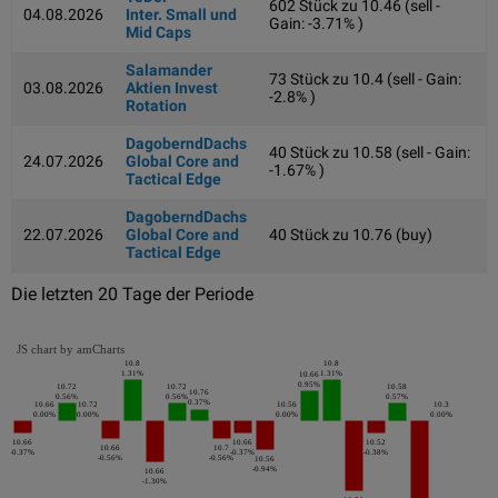
602 Stück zu 10.46 (sell -
04.08.2026
Inter. Small und
Gain: -3.71% )
Mid Caps
Salamander
73 Stück zu 10.4 (sell - Gain:
03.08.2026
Aktien Invest
-2.8% )
Rotation
DagoberndDachs
40 Stück zu 10.58 (sell - Gain:
24.07.2026
Global Core and
-1.67% )
Tactical Edge
DagoberndDachs
22.07.2026
Global Core and
40 Stück zu 10.76 (buy)
Tactical Edge
Die letzten 20 Tage der Periode
JS chart by amCharts
10.8
10.8
1.31%
1.31%
10.66
0.95%
10.72
10.72
10.58
10.76
0.56%
0.56%
0.57%
0.37%
10.66
10.72
10.56
10.3
0.00%
0.00%
0.00%
0.00%
10.66
10.66
10.52
10.66
10.7
-0.37%
-0.37%
-0.38%
-0.56%
-0.56%
10.56
-0.94%
10.66
-1.30%