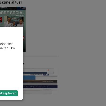
azine aktuell
 anpassen.
halten.
Um
chäftsberichte
 akzeptieren