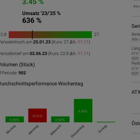
3.45 %
Bitc
Umsatz '23/'25 %
636 %
Ser
22.8
27
Seri
1
Alle
Periodenhoch am
25.01.23
(Kurs: 27 Δ%
-11.11
)
0
50
100
Läng
Periodentief am
02.06.23
(Kurs: 22.8 Δ%
-11.11
)
ATX 
BSN 
Perf
Volumen (Stück)
ATX 
Ø Periode:
902
BSN 
Durchschnittsperformance Wochentag
ATX
0.36%
-0.21%
0.09%
0.09%
Öst
Montag
Dienstag
Mittwoch
Donnerstag
Freitag