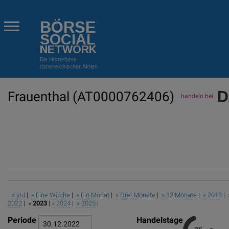
BÖRSE
SOCIAL
NETWORK
Die Homebase
österreichischer Aktien
Frauenthal
(AT0000762406)
handeln bei
» ytd
|
» Eine Woche
|
» Ein Monat
|
» Drei Monate
|
» 12 Monate
|
» 2013
|
2022
| »
2023
|
» 2024
|
» 2025
|
Periode
Handelstage