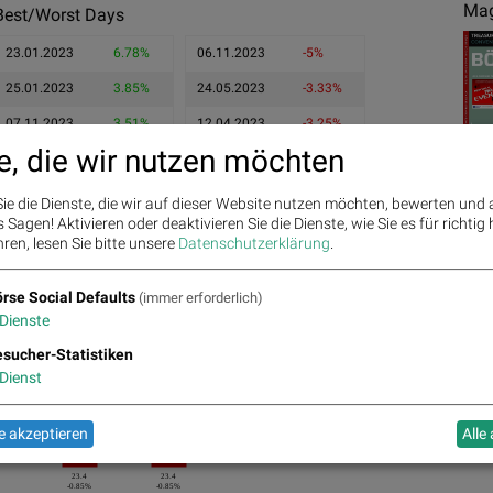
Mag
Best/Worst Days
23.01.2023
6.78%
06.11.2023
-5%
25.01.2023
3.85%
24.05.2023
-3.33%
07.11.2023
3.51%
12.04.2023
-3.25%
e, die wir nutzen möchten
ie die Dienste, die wir auf dieser Website nutzen möchten, bewerten und
Sagen! Aktivieren oder deaktivieren Sie die Dienste, wie Sie es für richtig 
ren, lesen Sie bitte unsere
Datenschutzerklärung
.
Ges
rse Social Defaults
(immer erforderlich)
Dienste
sucher-Statistiken
Dienst
24
%
2.56%
23.6
 akzeptieren
Alle
0.85%
23.6
23.4
24
24
24
0.00%
0.00%
0.00%
0.00%
0.00%
23.4
23.4
-0.85%
-0.85%