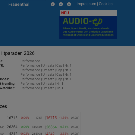
Impressum
|
Cookies
Frauenthal
NEU
Hitparaden 2026
es:
Performance
TR:
Performance
|
Umsatz
|
Cap
|
Nr. 1
Performance
|
Umsatz
|
Cap
|
Nr. 1
Performance
|
Umsatz
|
Cap
|
Nr. 1
Jones:
Performance
|
Umsatz
|
Cap
|
Nr. 1
t trending
Performance
|
Umsatz
|
Nr. 1
Watchlist:
Performance
|
Umsatz
|
Nr. 1
izes
(
16715
16715
0.00%
-1.36%
17:57
07.08.)
26364
(
26364
0.00%
0.81%
AX
13:04:04
07.08.)
4342
(
4342
-0.02%
2.52%
old
22:59:31
07.08.)