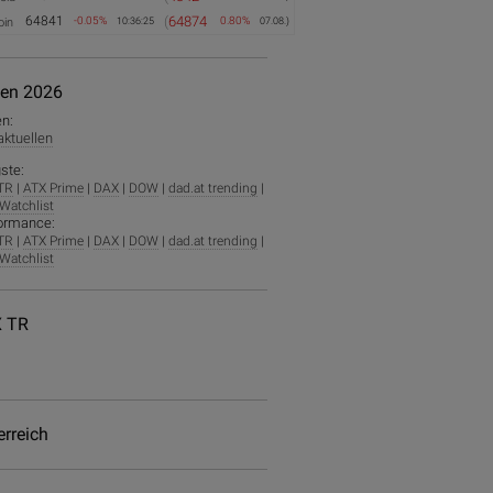
64841
(
64874
-0.05%
0.80%
oin
10:36:25
07.08.)
ien 2026
en:
 aktuellen
ste:
TR
|
ATX Prime
|
DAX
|
DOW
|
dad.at trending
|
Watchlist
ormance:
TR
|
ATX Prime
|
DAX
|
DOW
|
dad.at trending
|
Watchlist
 TR
erreich