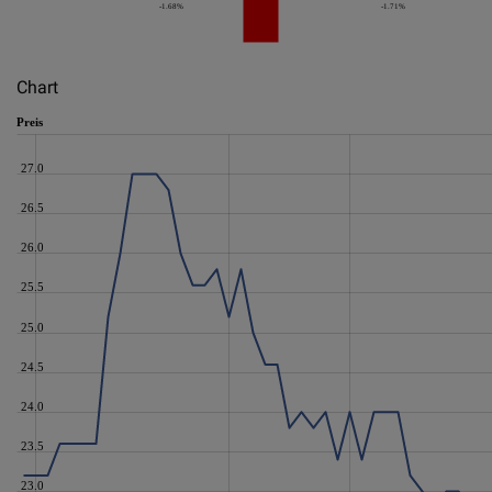
-1.68%
-1.71%
Chart
Preis
27.0
26.5
26.0
25.5
25.0
24.5
24.0
23.5
23.0