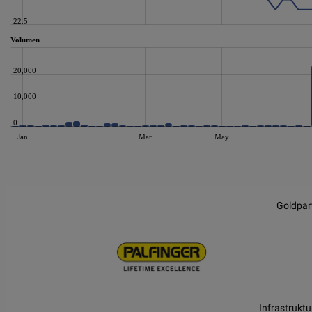
22.5
Volumen
20,000
10,000
0
Jan
Mar
May
JS chart by amCharts
Goldpar
Infrastruktu