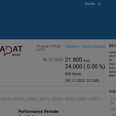
Suche
BS-
»
Homepage
»
Investor Relations
Indiz
ATX 
21.800
18.12.2023:
AT:
Euro
DAX:
24.000
( 0.00 %)
Dow 
dad.a
800 Stück
BSN 
(30.12.2022: 23.200)
Ind
» 2014
|
» 2015
|
» 2016
|
» 2017
|
» 2018
|
» 2019
|
» 2020
|
» 2021
|
»
ATX
TR
LSD
Performance Periode
LSG