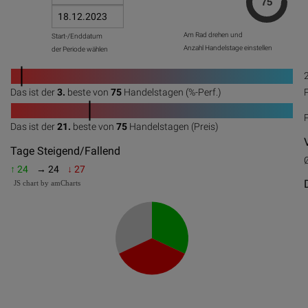
Am Rad drehen und
Start-/Enddatum
Anzahl Handelstage einstellen
der Periode wählen
1
Das ist der
3.
beste von
75
Handelstagen (%-Perf.)
0
20
40
60
80
100
1
Das ist der
21.
beste von
75
Handelstagen (Preis)
0
20
40
60
80
100
Tage Steigend/Fallend
↑ 24
→ 24
↓ 27
JS chart by amCharts