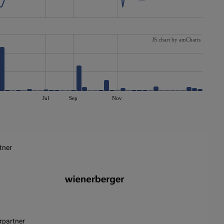
JS chart by amCharts
Jul
Sep
Nov
tner
rpartner