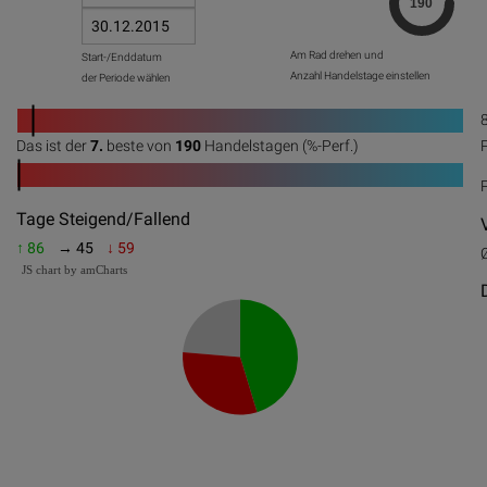
Am Rad drehen und
Start-/Enddatum
Anzahl Handelstage einstellen
der Periode wählen
1
Das ist der
7.
beste von
190
Handelstagen (%-Perf.)
0
20
40
60
80
100
1
0
20
40
60
80
100
Tage Steigend/Fallend
↑ 86
→ 45
↓ 59
JS chart by amCharts