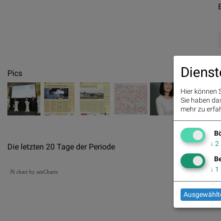
Dienst
Pics
Hier können S
Sie haben das 
mehr zu erfah
Bö
↓
2
Die letzten 20 Tage der Periode
Be
↓
1
JS chart by amCharts
Ausgewählte