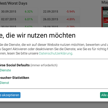
Mag
Best/Worst Days
30.09.2015
6.32%
22.09.2015
-5.94%
02.07.2015
6.01%
26.03.2015
-4.89%
30.04.2015
5.67%
19.08.2015
-3.78%
e, die wir nutzen möchten
ie die Dienste, die wir auf dieser Website nutzen möchten, bewerten und
Sagen! Aktivieren oder deaktivieren Sie die Dienste, wie Sie es für richtig 
ren, lesen Sie bitte unsere
Datenschutzerklärung
.
Ges
rse Social Defaults
(immer erforderlich)
Dienste
sucher-Statistiken
Dienst
 akzeptieren
Alle