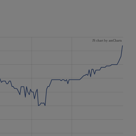
JS chart by amCharts