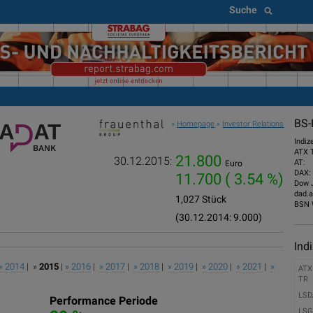
Suche
BS-
»
Homepage
»
Investor Relations
Indiz
ATX 
21.800
30.12.2015:
AT:
Euro
DAX:
11.700
( 3.54 %)
Dow 
dad.a
1,027 Stück
BSN 
(30.12.2014: 9.000)
Ind
» 2014
| »
2015
|
» 2016
|
» 2017
|
» 2018
|
» 2019
|
» 2020
|
» 2021
|
»
ATX
TR
LSD
Performance Periode
LSG