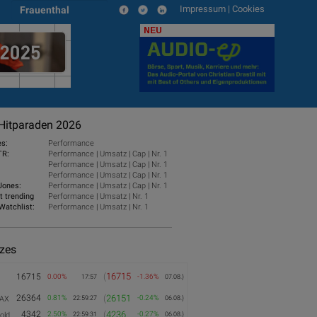
Impressum
|
Cookies
Frauenthal
NEU
Hitparaden 2026
es:
Performance
TR:
Performance
|
Umsatz
|
Cap
|
Nr. 1
Performance
|
Umsatz
|
Cap
|
Nr. 1
Performance
|
Umsatz
|
Cap
|
Nr. 1
Jones:
Performance
|
Umsatz
|
Cap
|
Nr. 1
t trending
Performance
|
Umsatz
|
Nr. 1
Watchlist:
Performance
|
Umsatz
|
Nr. 1
izes
(
16715
16715
0.00%
-1.36%
17:57
07.08.)
26364
(
26151
0.81%
-0.24%
AX
22:59:27
06.08.)
4342
(
4236
2.50%
-0.27%
old
22:59:31
06.08.)