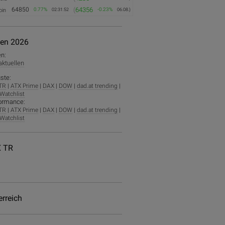
64850
(
64356
0.77%
-0.23%
oin
02:31:52
06.08.)
ien 2026
en:
 aktuellen
ste:
TR
|
ATX Prime
|
DAX
|
DOW
|
dad.at trending
|
Watchlist
ormance:
TR
|
ATX Prime
|
DAX
|
DOW
|
dad.at trending
|
Watchlist
 TR
erreich