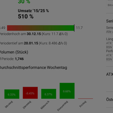
30 %
Bitc
Umsatz '15/'25 %
510 %
Ser
8.49
11.7
Seri
1
Alle
Periodenhoch am
30.12.15
(Kurs: 11.7 Δ%
0
)
0
50
100
Läng
Periodentief am
20.01.15
(Kurs: 8.486 Δ%
0
)
ATX 
BSN 
Perf
Volumen (Stück)
ATX 
Ø Periode:
1,746
BSN 
Durchschnittsperformance Wochentag
ATX
0.60%
-0.45%
0.37%
0.35%
Öst
Montag
Dienstag
Mittwoch
Donnerstag
Freitag