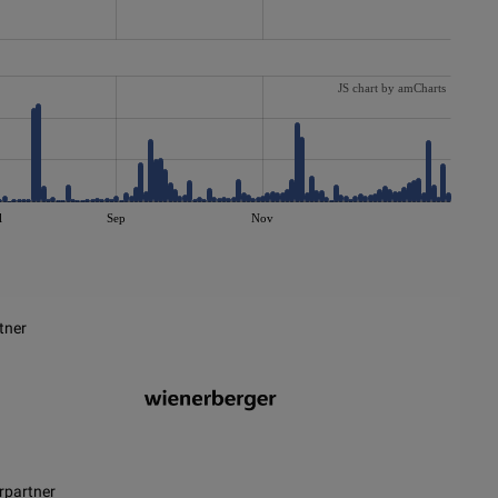
JS chart by amCharts
l
Sep
Nov
tner
rpartner