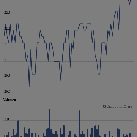
22.5
22.0
21.5
21.0
20.5
20.0
Volumen
JS chart by amCharts
2,000
0