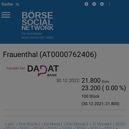
|
Suche
BÖRSE
SOCIAL
NETWORK
Die Homebase
österreichischer Aktien
Frauenthal
(AT0000762406)
handeln bei
21.800
30.12.2022:
Euro
23.200
( 0.00 %)
100 Stück
(30.12.2021: 21.800)
» ytd
|
» Eine Woche
|
» Ein Monat
|
» Drei Monate
|
» 12 Monate
|
» 2013
|
» 2014
|
» 2015
|
» 2016
|
» 2017
|
» 2018
|
» 2019
|
» 2020
|
» 2021
| »