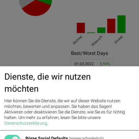
Montag
Mittwoch
Freitag
Best/Worst Days
01.03.2022
5.94%
Dienste, die wir nutzen
25.11.2022
5.45%
11.03.2022
4.85%
möchten
02.08.2022
-5.45%
Hier können Sie die Dienste, die wir auf dieser Website nutzen
möchten, bewerten und anpassen. Sie haben das Sagen!
28.02.2022
-4.72%
Aktivieren oder deaktivieren Sie die Dienste, wie Sie es für richtig
04.03.2022
-3.74%
halten.
Um mehr zu erfahren, lesen Sie bitte unsere
Datenschutzerklärung
.
Pics
Börse Social Defaults
(immer erforderlich)