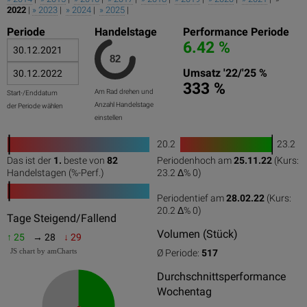
2022
|
» 2023
|
» 2024
|
» 2025
|
Periode
Handelstage
Performance Periode
6.42 %
Umsatz '22/'25 %
333 %
Am Rad drehen und
Start-/Enddatum
Anzahl Handelstage
der Periode wählen
einstellen
20.2
23.2
1
Das ist der
1.
beste von
82
Periodenhoch am
25.11.22
(Kurs:
0
50
100
0
100
Handelstagen (%-Perf.)
23.2 Δ%
0
)
Periodentief am
28.02.22
(Kurs:
20.2 Δ%
0
)
0
50
100
Tage Steigend/Fallend
Volumen (Stück)
↑ 25
→ 28
↓ 29
JS chart by amCharts
Ø Periode:
517
Durchschnittsperformance
Wochentag