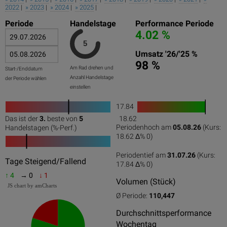
2022
|
» 2023
|
» 2024
|
» 2025
|
Periode
Handelstage
Performance Periode
4.02 %
Umsatz '26/'25 %
98 %
Am Rad drehen und
Start-/Enddatum
Anzahl Handelstage
der Periode wählen
einstellen
17.84
1
Das ist der
3.
beste von
5
18.62
0
50
100
0
100
Periodenhoch am
05.08.26
(Kurs:
Handelstagen (%-Perf.)
18.62 Δ%
0
)
Periodentief am
31.07.26
(Kurs:
0
50
100
Tage Steigend/Fallend
17.84 Δ%
0
)
↑ 4
→ 0
↓ 1
Volumen (Stück)
JS chart by amCharts
Ø Periode:
110,447
Durchschnittsperformance
Wochentag