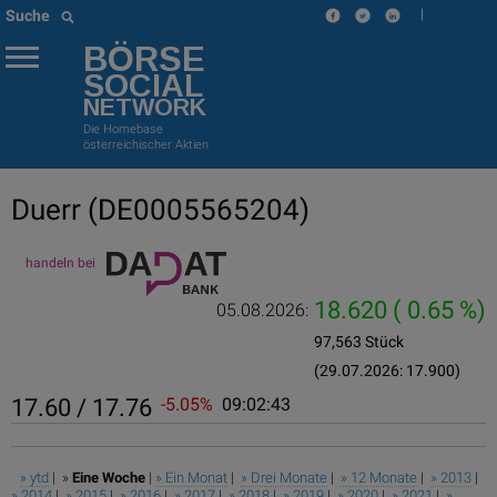
|
Suche
BÖRSE
SOCIAL
NETWORK
Die Homebase
österreichischer Aktien
Duerr
(DE0005565204)
handeln bei
18.620
( 0.65 %)
05.08.2026:
97,563 Stück
(29.07.2026: 17.900)
17.60 / 17.76
-5.05%
09:02:43
» ytd
| »
Eine Woche
|
» Ein Monat
|
» Drei Monate
|
» 12 Monate
|
» 2013
|
» 2014
|
» 2015
|
» 2016
|
» 2017
|
» 2018
|
» 2019
|
» 2020
|
» 2021
|
»