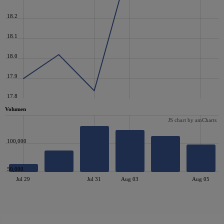
18.2
18.1
18.0
17.9
17.8
Volumen
JS chart by amCharts
100,000
50,000
Jul 29
Jul 31
Aug 03
Aug 05
JS chart by amCharts