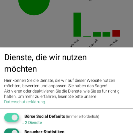
Montag
Mittwoch
Freitag
Dienste, die wir nutzen
Best/Worst Days
möchten
03.08.2026
3.59%
30.07.2026
0.67%
Hier können Sie die Dienste, die wir auf dieser Website nutzen
05.08.2026
0.65%
möchten, bewerten und anpassen. Sie haben das Sagen!
Aktivieren oder deaktivieren Sie die Dienste, wie Sie es für richtig
halten.
Um mehr zu erfahren, lesen Sie bitte unsere
31.07.2026
-1%
Datenschutzerklärung
.
04.08.2026
0.11%
Börse Social Defaults
(immer erforderlich)
05.08.2026
0.65%
↓
2
Dienste
Besucher-Statistiken