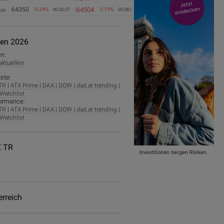
64350
(
64504
-0.24%
0.19%
oin
00:20:37
05.08.)
ien 2026
en:
 aktuellen
ste:
TR
|
ATX Prime
|
DAX
|
DOW
|
dad.at trending
|
Watchlist
ormance:
TR
|
ATX Prime
|
DAX
|
DOW
|
dad.at trending
|
Watchlist
 TR
erreich