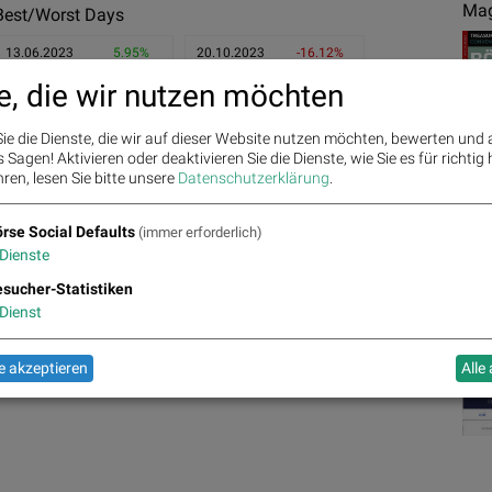
Mag
Best/Worst Days
13.06.2023
5.95%
20.10.2023
-16.12%
e, die wir nutzen möchten
14.06.2023
4.89%
10.05.2023
-6.29%
03.08.2023
4.63%
13.03.2023
-5.15%
ie die Dienste, die wir auf dieser Website nutzen möchten, bewerten und
Sagen! Aktivieren oder deaktivieren Sie die Dienste, wie Sie es für richtig 
ren, lesen Sie bitte unsere
Datenschutzerklärung
.
rse Social Defaults
(immer erforderlich)
Dienste
21.24
3.01%
%
sucher-Statistiken
Ges
20.76
Dienst
1.07%
21.32
21.3
21.38
0.38%
21.24
0.38%
0.38%
0.00%
21.22
 akzeptieren
Alle
21.24
-0.09%
20.62
-0.38%
-0.67%