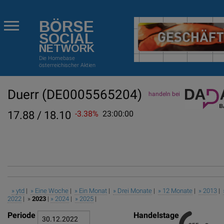
BÖRSE
SOCIAL
NETWORK
Die Homebase
österreichischer Aktien
Duerr
(DE0005565204)
handeln bei
17.88 / 18.10
-3.38%
23:00:00
» ytd
|
» Eine Woche
|
» Ein Monat
|
» Drei Monate
|
» 12 Monate
|
» 2013
|
2022
| »
2023
|
» 2024
|
» 2025
|
Periode
Handelstage