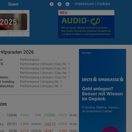
Impressum
|
Cookies
Duerr
NEU
Hitparaden 2026
es:
Performance
TR:
Performance
|
Umsatz
|
Cap
|
Nr. 1
Performance
|
Umsatz
|
Cap
|
Nr. 1
Performance
|
Umsatz
|
Cap
|
Nr. 1
Jones:
Performance
|
Umsatz
|
Cap
|
Nr. 1
t trending
Performance
|
Umsatz
|
Nr. 1
Watchlist:
Performance
|
Umsatz
|
Nr. 1
izes
(
16946
16946
0.00%
0.61%
17:57
06.08.)
26151
(
26215
-0.24%
-0.55%
AX
23:00:50
05.08.)
4236
(
4247
-0.27%
4.16%
old
23:00:56
05.08.)