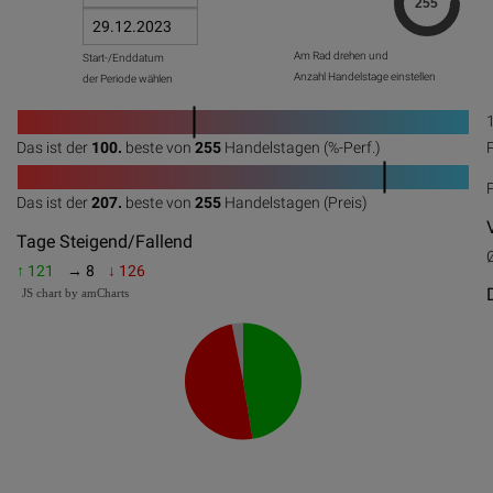
Am Rad drehen und
Start-/Enddatum
Anzahl Handelstage einstellen
der Periode wählen
1
Das ist der
100.
beste von
255
Handelstagen (%-Perf.)
0
20
40
60
80
100
1
Das ist der
207.
beste von
255
Handelstagen (Preis)
0
20
40
60
80
100
Tage Steigend/Fallend
↑ 121
→ 8
↓ 126
JS chart by amCharts