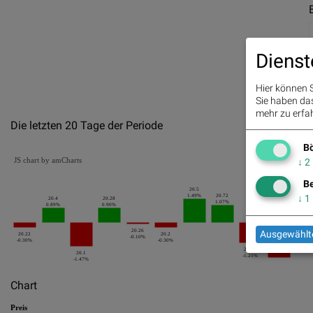
Dienst
Hier können S
Sie haben das 
mehr zu erfah
Die letzten 20 Tage der Periode
Bö
JS chart by amCharts
↓
2
20.54
2.60
Be
20.5
1.49%
20.72
↓
1
20.4
20.28
1.07%
0.89%
0.90%
20.26
Ausgewählte
20.22
20.2
-0.10%
-0.30%
-0.30%
20.46
20.1
-1.25%
-1.47%
Chart
Preis