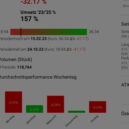
-32.17 %
Bitc
Umsatz '23/'25 %
157 %
Ser
18.94
36.34
Seri
1
Alle
Periodenhoch am
15.02.23
(Kurs: 36.34 Δ%
-41.17
)
0
50
100
Läng
Periodentief am
24.10.23
(Kurs: 18.94 Δ%
-41.17
)
ATX 
BSN 
Perf
Volumen (Stück)
ATX 
Ø Periode:
118,764
BSN 
Durchschnittsperformance Wochentag
ATX
-0.35%
-0.28%
-0.19%
0.13%
Öst
Montag
Dienstag
Mittwoch
Donnerstag
Freitag