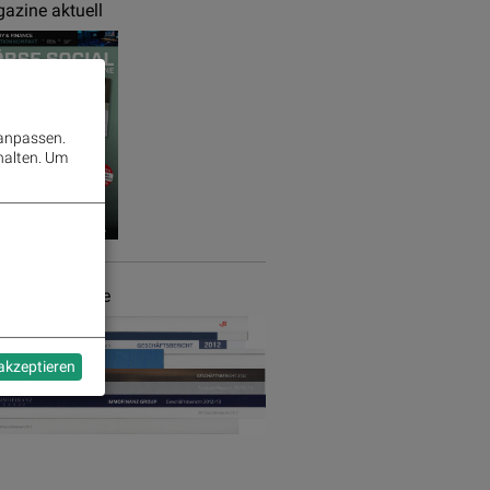
azine aktuell
 anpassen.
halten.
Um
chäftsberichte
 akzeptieren