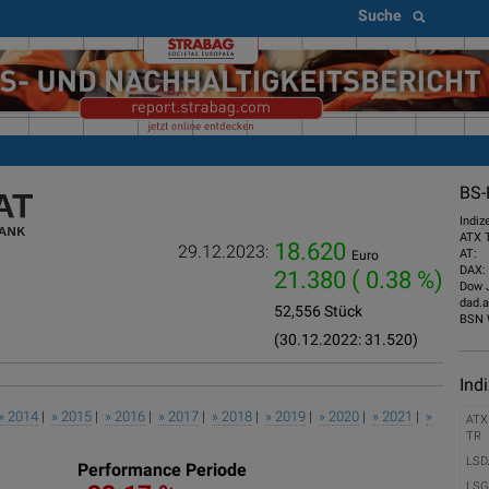
Suche
BS-
Indiz
ATX 
18.620
29.12.2023:
AT:
Euro
DAX:
21.380
( 0.38 %)
Dow 
dad.a
52,556 Stück
BSN 
(30.12.2022: 31.520)
Ind
» 2014
|
» 2015
|
» 2016
|
» 2017
|
» 2018
|
» 2019
|
» 2020
|
» 2021
|
»
ATX
TR
LSD
Performance Periode
LSG