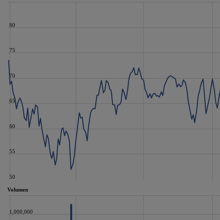
80
75
70
65
60
55
50
Volumen
1,000,000