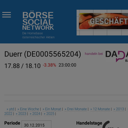
BÖRSE
SOCIAL
NETWORK
Die Homebase
österreichischer Aktien
Duerr
(DE0005565204)
handeln bei
17.88 / 18.10
-3.38%
23:00:00
» ytd
|
» Eine Woche
|
» Ein Monat
|
» Drei Monate
|
» 12 Monate
|
» 2013
|
2022
|
» 2023
|
» 2024
|
» 2025
|
Periode
Handelstage