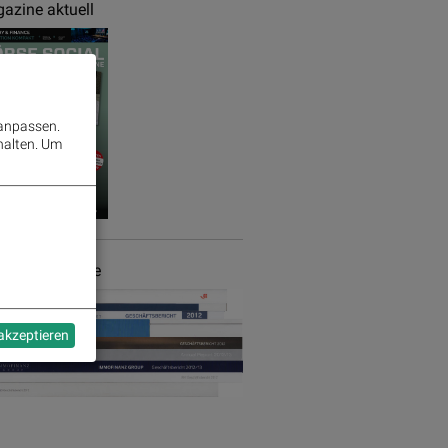
azine aktuell
 anpassen.
halten.
Um
chäftsberichte
 akzeptieren