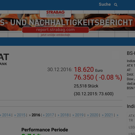
Suche
BS-
Indiz
ATX 
18.620
30.12.2016:
AT:
Euro
DAX:
76.350
( -0.08 %)
Dow 
dad.a
25,518 Stück
BSN 
(30.12.2015: 73.600)
Ind
» 2014
|
» 2015
| »
2016
|
» 2017
|
» 2018
|
» 2019
|
» 2020
|
» 2021
|
»
ATX
TR
LSD
Performance Periode
LSG