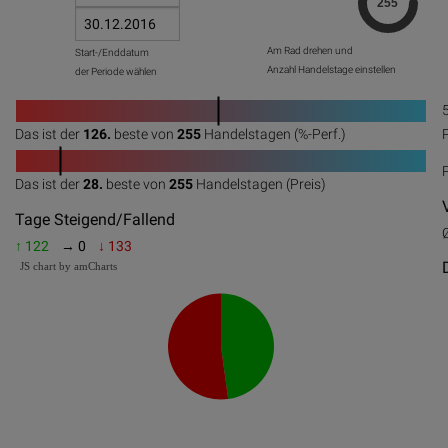
Am Rad drehen und
Start-/Enddatum
Anzahl Handelstage einstellen
der Periode wählen
1
Das ist der
126.
beste von
255
Handelstagen (%-Perf.)
0
20
40
60
80
100
1
Das ist der
28.
beste von
255
Handelstagen (Preis)
0
20
40
60
80
100
Tage Steigend/Fallend
↑ 122
→ 0
↓ 133
JS chart by amCharts