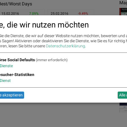
Mag
Best/Worst Days
15.02.2016
7.09%
25.02.2016
-9.49%
e, die wir nutzen möchten
01.03.2016
5.53%
04.01.2016
-6.51%
17.02.2016
5.53%
20.01.2016
-5.94%
ie die Dienste, die wir auf dieser Website nutzen möchten, bewerten und
Sagen! Aktivieren oder deaktivieren Sie die Dienste, wie Sie es für richtig 
ren, lesen Sie bitte unsere
Datenschutzerklärung
.
rse Social Defaults
(immer erforderlich)
Dienste
77.04
sucher-Statistiken
76.22
Ges
1.10%
75.68
0.82%
Dienst
0.37%
%
76.2
75.6
76.35
75.4
75.63
-0.03%
-0.11%
-0.08%
-0.30%
-0.34%
76.41
-0.82%
 akzeptieren
Alle