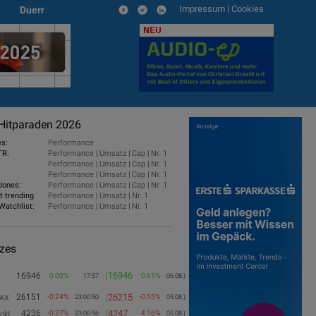
Impressum
|
Cookies
Duerr
NEU
Hitparaden 2026
es:
Performance
TR:
Performance
|
Umsatz
|
Cap
|
Nr. 1
Performance
|
Umsatz
|
Cap
|
Nr. 1
Performance
|
Umsatz
|
Cap
|
Nr. 1
Jones:
Performance
|
Umsatz
|
Cap
|
Nr. 1
t trending
Performance
|
Umsatz
|
Nr. 1
Watchlist:
Performance
|
Umsatz
|
Nr. 1
izes
(
16946
16946
0.00%
0.61%
17:57
06.08.)
26151
(
26215
-0.24%
-0.55%
AX
23:00:50
05.08.)
4236
(
4247
-0.27%
4.16%
old
23:00:56
05.08.)