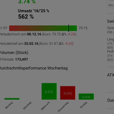
3.74 %
Bitc
Umsatz '16/'25 %
562 %
Ser
51.97
79.75
Seri
1
Alle
Periodenhoch am
08.12.16
(Kurs: 79.75 Δ%
-4.26
)
0
50
100
Läng
Periodentief am
25.02.16
(Kurs: 51.97 Δ%
-4.26
)
ATX 
BSN 
Perf
Volumen (Stück)
ATX 
Ø Periode:
173,497
BSN 
Durchschnittsperformance Wochentag
ATX
0.31%
-0.25%
0.11%
Öst
Montag
Dienstag
Mittwoch
Donnerstag
Freitag