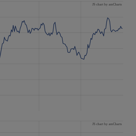
JS chart by amCharts
JS chart by amCharts