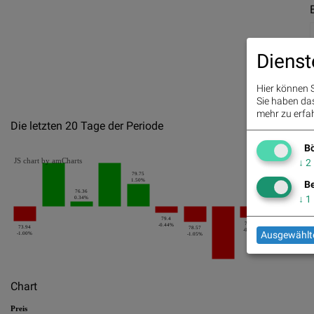
Dienst
Hier können S
Sie haben das 
mehr zu erfah
Die letzten 20 Tage der Periode
Bö
JS chart by amCharts
↓
2
79.75
1.50%
Be
75.86
0.81%
76.36
75.89
↓
1
0.34%
0.04
79.4
75.25
-0.44%
73.94
78.57
-0.75%
Ausgewählte
-1.00%
-1.05%
Chart
Preis