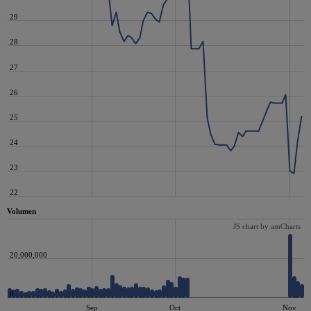
29
28
27
26
25
24
23
22
Volumen
JS chart by amCharts
20,000,000
0
Sep
Oct
Nov