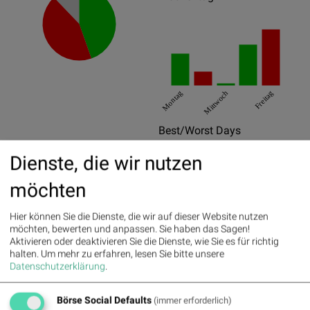
Montag
Mittwoch
Freitag
Best/Worst Days
01.11.2016
6.83%
Dienste, die wir nutzen
03.11.2016
5.41%
möchten
04.11.2016
4.35%
Hier können Sie die Dienste, die wir auf dieser Website nutzen
07.10.2016
-12.27%
möchten, bewerten und anpassen. Sie haben das Sagen!
Aktivieren oder deaktivieren Sie die Dienste, wie Sie es für richtig
11.10.2016
-10.83%
halten.
Um mehr zu erfahren, lesen Sie bitte unsere
Datenschutzerklärung
.
09.09.2016
-5.14%
Pics
Börse Social Defaults
(immer erforderlich)