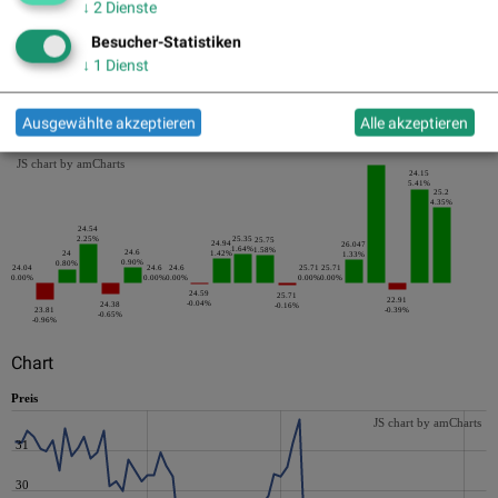
↓
2
Dienste
Besucher-Statistiken
↓
1
Dienst
Die letzten 20 Tage der Periode
Ausgewählte akzeptieren
Alle akzeptieren
JS chart by amCharts
24.15
5.41%
25.2
4.35%
24.54
2.25%
25.35
25.75
24.94
26.047
1.64%
1.58%
24.6
24
1.42%
1.33%
0.90%
0.80%
24.04
24.6
24.6
25.71
25.71
0.00%
0.00%
0.00%
0.00%
0.00%
24.59
25.71
22.91
-0.04%
24.38
-0.16%
23.81
-0.39%
-0.65%
-0.96%
Chart
Preis
JS chart by amCharts
31
30