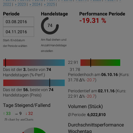
2022
|
» 2023
|
» 2024
|
» 2025
|
Periode
Handelstage
Performance Periode
-19.31 %
Am Rad drehen und
Start-/Enddatum
Anzahl Handelstage
der Periode wählen
einstellen
22.91
1
Das ist der
3.
beste von
74
31.78
0
50
100
0
100
Periodenhoch am
06.10.16
(Kurs:
Handelstagen (%-Perf.)
31.78 Δ%
-20.7
)
Das ist der
56.
beste von
74
Periodentief am
02.11.16
(Kurs:
0
50
100
Handelstagen (Preis)
22.91 Δ%
-20.7
)
Tage Steigend/Fallend
Volumen (Stück)
↑ 33
→ 9
↓ 32
Ø Periode:
6,022,810
JS chart by amCharts
Durchschnittsperformance
Wochentag