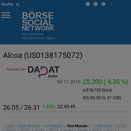
|
Suche
BÖRSE
SOCIAL
NETWORK
Die Homebase
österreichischer Aktien
Alcoa
(US0138175072)
handeln bei
25.200
( 4.35 %)
04.11.2016:
6,878,720 Stück
(03.08.2016: 31.230)
26.05 / 26.31
1.53%
22:40:49
» ytd
|
» Eine Woche
|
» Ein Monat
| »
Drei Monate
|
» 12 Monate
|
» 2013
|
» 2014
|
» 2015
|
» 2016
|
» 2017
|
» 2018
|
» 2019
|
» 2020
|
» 2021
|
»