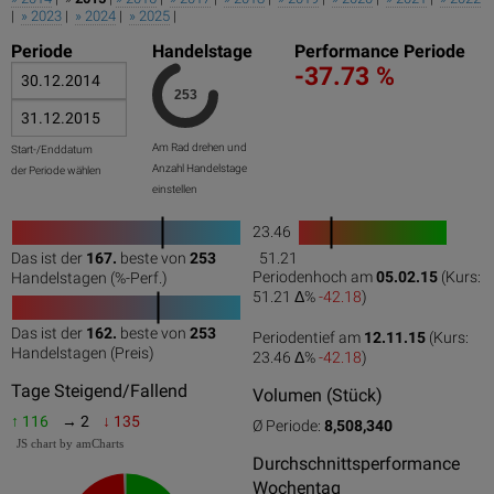
|
» 2023
|
» 2024
|
» 2025
|
Periode
Handelstage
Performance Periode
-37.73 %
Am Rad drehen und
Start-/Enddatum
Anzahl Handelstage
der Periode wählen
einstellen
23.46
1
Das ist der
167.
beste von
253
51.21
0
50
100
0
100
Periodenhoch am
05.02.15
(Kurs:
Handelstagen (%-Perf.)
51.21 Δ%
-42.18
)
Das ist der
162.
beste von
253
Periodentief am
12.11.15
(Kurs:
0
50
100
Handelstagen (Preis)
23.46 Δ%
-42.18
)
Tage Steigend/Fallend
Volumen (Stück)
↑ 116
→ 2
↓ 135
Ø Periode:
8,508,340
JS chart by amCharts
Durchschnittsperformance
Wochentag