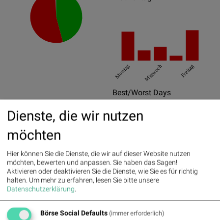
Montag
Mittwoch
Freitag
Best/Worst Days
05.10.2015
9.35%
Dienste, die wir nutzen
27.08.2015
7.26%
möchten
10.08.2015
7.12%
Hier können Sie die Dienste, die wir auf dieser Website nutzen
09.10.2015
-6.81%
möchten, bewerten und anpassen. Sie haben das Sagen!
Aktivieren oder deaktivieren Sie die Dienste, wie Sie es für richtig
24.08.2015
-6.07%
halten.
Um mehr zu erfahren, lesen Sie bitte unsere
Datenschutzerklärung
.
11.08.2015
-5.95%
Pics
Börse Social Defaults
(immer erforderlich)