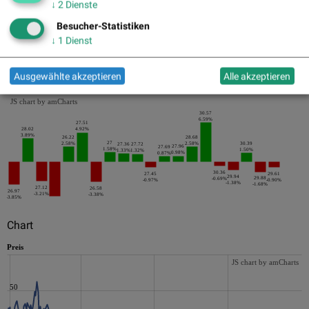
↓
2
Dienste
Besucher-Statistiken
↓
1
Dienst
Die letzten 20 Tage der Periode
Ausgewählte akzeptieren
Alle akzeptieren
JS chart by amCharts
30.57
6.59%
27.51
28.02
4.92%
3.89%
26.22
28.68
27
2.58%
2.58%
30.39
27.36
27.72
27.96
27.69
1.58%
1.50%
1.33%
1.32%
0.98%
0.87%
30.36
27.45
29.61
29.94
29.88
-0.69%
-0.97%
-0.90%
-1.38%
-1.68%
27.12
26.58
26.97
-3.21%
-3.38%
-3.85%
Chart
Preis
JS chart by amCharts
50