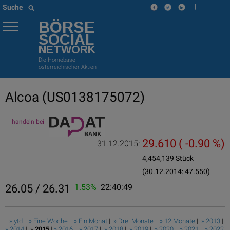
|
Suche
BÖRSE
SOCIAL
NETWORK
Die Homebase
österreichischer Aktien
Alcoa
(US0138175072)
handeln bei
29.610
( -0.90 %)
31.12.2015:
4,454,139 Stück
(30.12.2014: 47.550)
26.05 / 26.31
1.53%
22:40:49
» ytd
|
» Eine Woche
|
» Ein Monat
|
» Drei Monate
|
» 12 Monate
|
» 2013
|
» 2014
| »
2015
|
» 2016
|
» 2017
|
» 2018
|
» 2019
|
» 2020
|
» 2021
|
» 2022