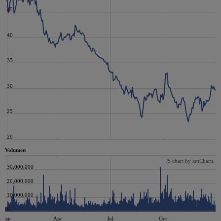
45
40
35
30
25
20
Volumen
JS chart by amCharts
30,000,000
20,000,000
10,000,000
0
Jan
Apr
Jul
Oct