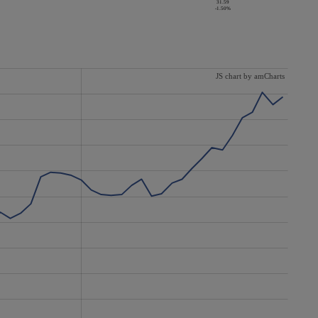
31.59
-1.50%
JS chart by amCharts