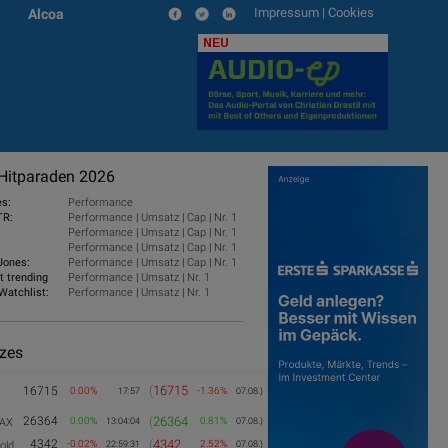
Impressum
|
Cookies
Alcoa
NEU
Hitparaden 2026
es:
Performance
TR:
Performance
|
Umsatz
|
Cap
|
Nr. 1
Performance
|
Umsatz
|
Cap
|
Nr. 1
Performance
|
Umsatz
|
Cap
|
Nr. 1
Jones:
Performance
|
Umsatz
|
Cap
|
Nr. 1
t trending
Performance
|
Umsatz
|
Nr. 1
Watchlist:
Performance
|
Umsatz
|
Nr. 1
izes
(
16715
16715
0.00%
-1.36%
17:57
07.08.)
26364
(
26364
0.00%
0.81%
AX
13:04:04
07.08.)
4342
(
4342
-0.02%
2.52%
old
22:59:31
07.08.)