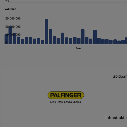
23
Volumen
30,000,000
20,000,000
10,000,000
0
Nov
JS chart by amCharts
Goldpar
Infrastruktu