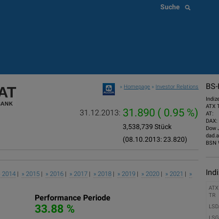
Suche
BS-
»
Homepage
»
Investor Relations
Indiz
ATX 
31.890
( 0.95 %)
31.12.2013:
AT:
DAX:
3,538,739 Stück
Dow 
dad.a
(08.10.2013: 23.820)
BSN 
Ind
» 2014
|
» 2015
|
» 2016
|
» 2017
|
» 2018
|
» 2019
|
» 2020
|
» 2021
|
»
ATX
TR
Performance Periode
33.88 %
LSD
LSG