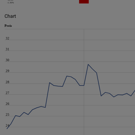
28.26
-1.36%
Chart
Preis
32
31
30
29
28
27
26
25
24