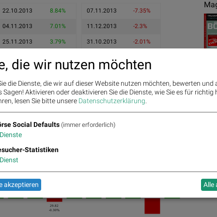
Mag
22.10.2013
8.84%
07.11.2013
-7.35%
04.11.2013
7.01%
11.12.2013
-2.3%
25.11.2013
3.79%
31.10.2013
-2.01%
e, die wir nutzen möchten
ie die Dienste, die wir auf dieser Website nutzen möchten, bewerten und
Sagen! Aktivieren oder deaktivieren Sie die Dienste, wie Sie es für richtig 
ren, lesen Sie bitte unsere
Datenschutzerklärung
.
rse Social Defaults
(immer erforderlich)
Ges
Dienste
sucher-Statistiken
Dienst
32.07
31.08
2.49%
30.39
2.27%
1.91%
29.91
29.49
%
1.42%
31.89
1.34%
 akzeptieren
Alle
31.29
0.95%
0.68%
29.82
-0.30%