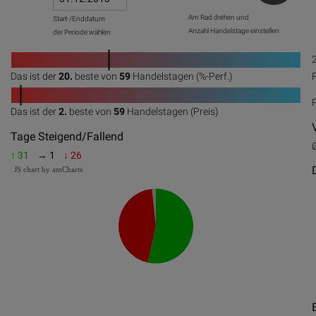
Am Rad drehen und
Start-/Enddatum
Anzahl Handelstage einstellen
der Periode wählen
1
Das ist der
20.
beste von
59
Handelstagen (%-Perf.)
0
20
40
60
80
100
1
Das ist der
2.
beste von
59
Handelstagen (Preis)
0
20
40
60
80
100
Tage Steigend/Fallend
↑ 31
→ 1
↓ 26
JS chart by amCharts