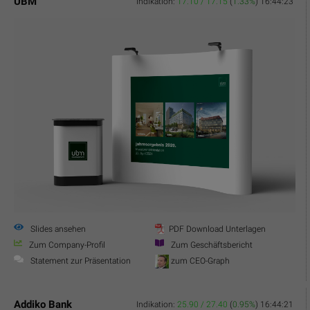
UBM
Indikation:
17.10 / 17.15
(
1.33%
)
16:44:23
Slides ansehen
PDF Download Unterlagen
Zum Company-Profil
Zum Geschäftsbericht
Statement zur Präsentation
zum CEO-Graph
Addiko Bank
Indikation:
25.90 / 27.40
(
0.95%
)
16:44:21