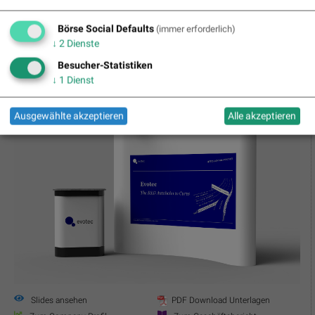
Zum Company-Profil
Zum Geschäftsbericht
Statement zur Präsentation
zum CEO-Graph
Börse Social Defaults
(immer erforderlich)
↓
2
Dienste
Besucher-Statistiken
evotec
Indikation:
3.44 / 3.45
(
0.52%
)
16:47:12
↓
1
Dienst
Ausgewählte akzeptieren
Alle akzeptieren
Slides ansehen
PDF Download Unterlagen