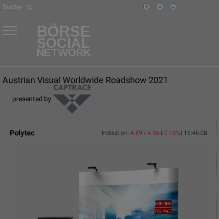
|
Suche
BÖRSE
SOCIAL
NETWORK
Austrian Visual Worldwide Roadshow 2021
presented by
Polytec
Indikation:
4.89 / 4.96
(
-0.10%
)
16:46:08