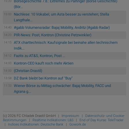
Börsegeschichte 7.8.: Extremes zu Palfinger (Börse Geschichte)
15:20
(Bör...
Nachlese: 10 Vokabel, um Asta besser zu verstehen; Stella
15:00
Langthale...
#gabb Volumensradar: Bajaj Mobility, Andritz (#gabb Radar)
14:40
PIR-News: Post, Kontron (Christine Petzwinkler)
14:20
ATX charttechnisch: Kaufsignale bei beinahe allen technischem
14:15
Indik...
Fazits zu AT&S, Kontron, Post ...
14:12
Kontron-CEO kauft noch mehr Aktien
14:00
(Christian Drastil)
14:00
DZ Bank bleibt bei Kontron auf "Buy"
13:58
Wiener Börse zu Mittag schwächer: Bajaj Mobility, FACC und
11:33
Agrana g...
(c) 2026 FC Chladek Drastil GmbH |
Impressum
|
Datenschutz- und Cookie-
Bestimmungen
|
Realtime Indikationen: L&S
|
End of Day Kurse: TeleTrader
|
Indices Indikationen: Deutsche Bank
|
Gowork.de