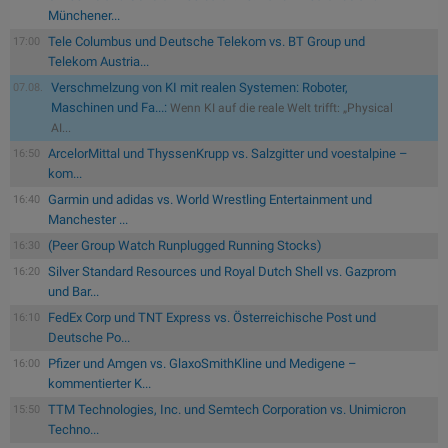
Münchener...
Tele Columbus und Deutsche Telekom vs. BT Group und
17:00
Telekom Austria...
Verschmelzung von KI mit realen Systemen: Roboter,
07.08.
Maschinen und Fa...:
Wenn KI auf die reale Welt trifft: „Physical
AI...
ArcelorMittal und ThyssenKrupp vs. Salzgitter und voestalpine –
16:50
kom...
Garmin und adidas vs. World Wrestling Entertainment und
16:40
Manchester ...
(Peer Group Watch Runplugged Running Stocks)
16:30
Silver Standard Resources und Royal Dutch Shell vs. Gazprom
16:20
und Bar...
FedEx Corp und TNT Express vs. Österreichische Post und
16:10
Deutsche Po...
Pfizer und Amgen vs. GlaxoSmithKline und Medigene –
16:00
kommentierter K...
TTM Technologies, Inc. und Semtech Corporation vs. Unimicron
15:50
Techno...