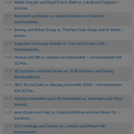
Noble Corp plc und Royal Dutch Shell vs. Lukoil und Gazprom –
15:40
komme...
Microsoft und Exxon vs. General Electric und Chevron –
15:30
kommentierte...
Boeing und Airbus Group vs. Thomas Cook Group und Air Berlin –
15:20
komm...
Fagerhult und Acuity Brands vs. Cree und Osram Licht –
15:10
kommentierte...
Henkel und 3M vs. Unilever und Beiersdorf – kommentierter KW
15:00
32 Pee...
3D Systems und ams-Osram vs. SLM Solutions und Dialog
14:50
Semiconductor...
IBEX 35 und Gold vs. Nasdaq und HANG SENG – kommentierter
14:40
KW 32 Pee...
Patrizia Immobilien und LEG Immobilien vs. Warimpex und Athos
14:30
Immob...
ams-Osram und Intel vs. GlaxoSmithKline und Ford Motor Co. –
14:20
kommen...
GVC Holdings und Century vs. Lotto24 und William Hill –
14:10
kommentiert...