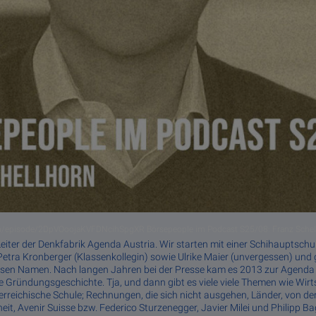
om/episode/2DpVOoojaKVFDNcihSpgXR Börsepeople im Podcast S25/08: Franz Schell
Leiter der Denkfabrik Agenda Austria. Wir starten mit einer Schihauptschu
Petra Kronberger (Klassenkollegin) sowie Ulrike Maier (unvergessen) und 
ssen Namen. Nach langen Jahren bei der Presse kam es 2013 zur Agenda
e Gründungsgeschichte. Tja, und dann gibt es viele viele Themen wie Wirt
erreichische Schule; Rechnungen, die sich nicht ausgehen, Länder, von d
eit, Avenir Suisse bzw. Federico Sturzenegger, Javier Milei und Philipp Ba