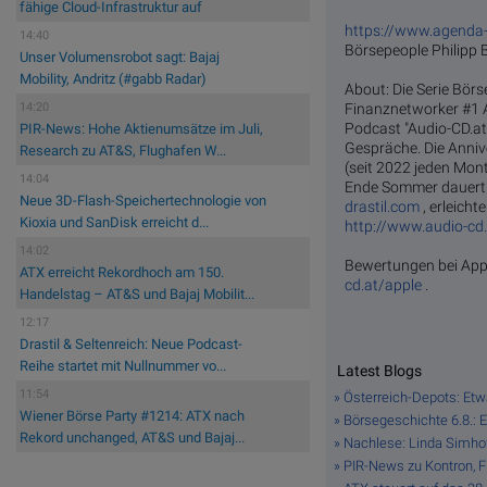
fähige Cloud-Infrastruktur auf
https://www.agenda-
14:40
Börsepeople Philipp
Unser Volumensrobot sagt: Bajaj
Mobility, Andritz (#gabb Radar)
About: Die Serie Börs
Finanznetworker #1 
14:20
Podcast "Audio-CD.at
PIR-News: Hohe Aktienumsätze im Juli,
Gespräche. Die Anniv
Research zu AT&S, Flughafen W...
(seit 2022 jeden Mont
14:04
Ende Sommer dauert. 
Neue 3D-Flash-Speichertechnologie von
drastil.com
, erleich
Kioxia und SanDisk erreicht d...
http://www.audio-cd.
14:02
Bewertungen bei Appl
ATX erreicht Rekordhoch am 150.
cd.at/apple
.
Handelstag – AT&S und Bajaj Mobilit...
12:17
Drastil & Seltenreich: Neue Podcast-
Reihe startet mit Nullnummer vo...
Latest Blogs
11:54
» Österreich-Depots: Et
Wiener Börse Party #1214: ATX nach
» Börsegeschichte 6.8.: 
Rekord unchanged, AT&S und Bajaj...
» Nachlese: Linda Simhof
» PIR-News zu Kontron, Fr