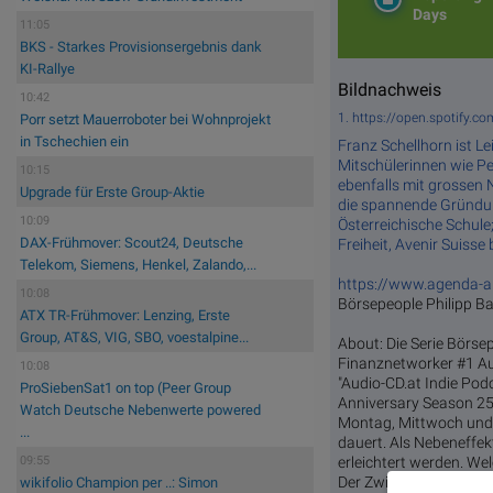
Days
11:05
BKS - Starkes Provisionsergebnis dank
KI-Rallye
Bildnachweis
10:42
1. https://open.spotify.
Porr setzt Mauerroboter bei Wohnprojekt
in Tschechien ein
Franz Schellhorn ist L
Mitschülerinnen wie Pe
10:15
ebenfalls mit grossen
Upgrade für Erste Group-Aktie
die spannende Gründung
10:09
Österreichische Schule
DAX-Frühmover: Scout24, Deutsche
Freiheit, Avenir Suisse
Telekom, Siemens, Henkel, Zalando,...
https://www.agenda-au
10:08
Börsepeople Philipp B
ATX TR-Frühmover: Lenzing, Erste
Group, AT&S, VIG, SBO, voestalpine...
About: Die Serie Börsep
Finanznetworker #1 Au
10:08
"Audio-CD.at Indie Pod
ProSiebenSat1 on top (Peer Group
Anniversary Season 25
Watch Deutsche Nebenwerte powered
Montag, Mittwoch und 
...
dauert. Als Nebeneffekt
erleichtert werden. We
09:55
Der Zwischenstand des 
wikifolio Champion per ..: Simon