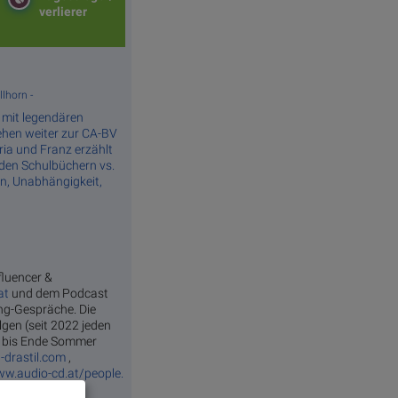
verlierer
lhorn -
e mit legendären
ehen weiter zur CA-BV
ia und Franz erzählt
 den Schulbüchern vs.
nn, Unabhängigkeit,
fluencer &
at
und dem Podcast
ang-Gespräche. Die
gen (seit 2022 jeden
ie bis Ende Sommer
-drastil.com
,
ww.audio-cd.at/people.