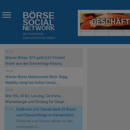
BÖRSE
SOCIAL
NETWORK
Die Homebase
österreichischer Aktien
18:25
Wiener Börse: ATX geht 0,61 Prozent
fester aus der Donnerstag-Sitzung
18:24
Wiener Börse Nebenwerte-Blick: Bajaj
Mobility steigt bei hohen Umsä...
18:05
Wie VIG, AT&S, Lenzing, CA Immo,
Wienerberger und Strabag für Gespr...
Südkorea und Taiwan dank KI-Boom
05.08.
und Chipnachfrage im Rampenlicht :
Südkorea und Taiwan zählen zu den
wichtigsten Z...