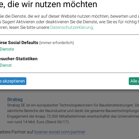
e, die wir nutzen möchten
 (oder auch Spotify) machen mir Freude:
http://www.audio-cd.at/spotify
ie die Dienste, die wir auf dieser Website nutzen möchten, bewerten und
Sagen! Aktivieren oder deaktivieren Sie die Dienste, wie Sie es für richtig 
q.com
ren, lesen Sie bitte unsere
Datenschutzerklärung
.
rse Social Defaults
(immer erforderlich)
:
Rosenbauer
,
Bajaj Mobility AG
,
Andritz
,
Semperit
,
EuroTeleSites AG
,
Flug
Dienste
,
ATX NTR
,
Erste Group
,
Porr
,
SBO
,
AT&S
,
Frequentis
,
Kapsch TrafficCom
,
G
,
BKS Bank Stamm
,
Agrana
,
Lenzing
,
Amag
,
CPI Europe AG
,
Österreichi
sucher-Statistiken
Dienst
 akzeptieren
Alle
Strabag
Strabag SE ist ein europäischer Technologiekonzern für Baudienstleistungen. 
sämtliche Bereiche der Bauindustrie und deckt die gesamte Bauwertschöpfungs
Engagement der knapp 72.000 MitarbeiterInnen erwirtschaftet das Unternehmen 
von rund 14 Mrd. Euro (Stand 06/17).
eitere Partner auf
boerse-social.com/partner