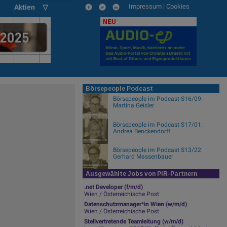
Impressum
|
Cookies
Aktien ▽
NEU
Börsepeople Podcast
Börsepeople im Podcast S16/09:
Martina Geisler
Börsepeople im Podcast S17/01:
Andrea Benckendorff
Börsepeople im Podcast S13/22:
Gerhard Massenbauer
Ausgewählte Jobs von PIR-Partnern
.net Developer (f/m/d)
Wien / Österreichische Post
Datenschutzmanager*in Wien (w/m/d)
Wien / Österreichische Post
Stellvertretende Teamleitung (w/m/d)