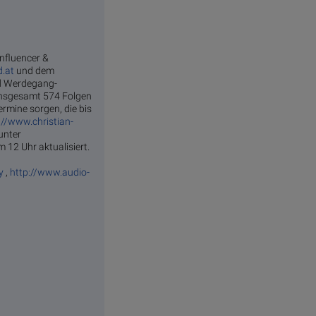
influencer &
d.at
und dem
nd Werdegang-
 insgesamt 574 Folgen
rmine sorgen, die bis
://www.christian-
unter
 12 Uhr aktualisiert.
y
,
http://www.audio-