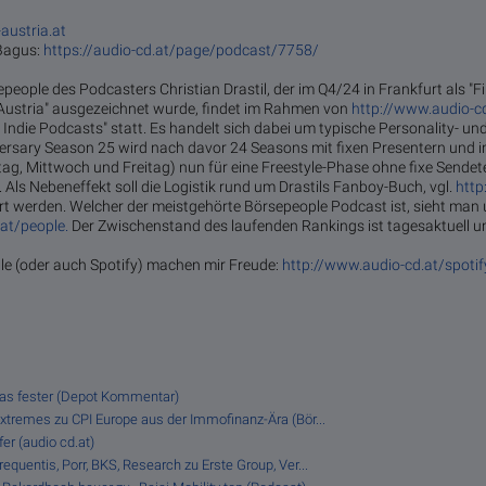
austria.at
 Bagus:
https://audio-cd.at/page/podcast/7758/
epeople des Podcasters Christian Drastil, der im Q4/24 in Frankfurt als "F
Austria" ausgezeichnet wurde, findet im Rahmen von
http://www.audio-c
 Indie Podcasts" statt. Es handelt sich dabei um typische Personality- u
ersary Season 25 wird nach davor 24 Seasons mit fixen Presentern und
ag, Mittwoch und Freitag) nun für eine Freestyle-Phase ohne fixe Sendete
Als Nebeneffekt soll die Logistik rund um Drastils Fanboy-Buch, vgl.
http
tert werden. Welcher der meistgehörte Börsepeople Podcast ist, sieht man 
at/people.
Der Zwischenstand des laufenden Rankings ist tagesaktuell um
e (oder auch Spotify) machen mir Freude:
http://www.audio-cd.at/spotif
was fester (Depot Kommentar)
Extremes zu CPI Europe aus der Immofinanz-Ära (Bör...
er (audio cd.at)
equentis, Porr, BKS, Research zu Erste Group, Ver...