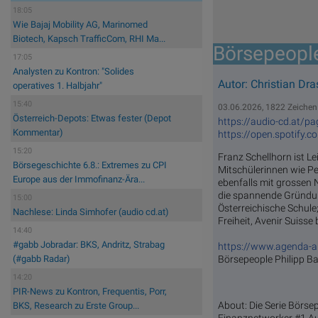
18:05
Wie Bajaj Mobility AG, Marinomed
Biotech, Kapsch TrafficCom, RHI Ma...
Börsepeople
17:05
Analysten zu Kontron: "Solides
Autor: Christian Dras
operatives 1. Halbjahr"
15:40
03.06.2026, 1822 Zeichen
Österreich-Depots: Etwas fester (Depot
https://audio-cd.at/p
Kommentar)
https://open.spotif
15:20
Franz Schellhorn ist L
Börsegeschichte 6.8.: Extremes zu CPI
Mitschülerinnen wie Pe
Europe aus der Immofinanz-Ära...
ebenfalls mit grossen
die spannende Gründung
15:00
Österreichische Schule
Nachlese: Linda Simhofer (audio cd.at)
Freiheit, Avenir Suisse
14:40
#gabb Jobradar: BKS, Andritz, Strabag
https://www.agenda-au
Börsepeople Philipp B
(#gabb Radar)
14:20
PIR-News zu Kontron, Frequentis, Porr,
About: Die Serie Börs
BKS, Research zu Erste Group...