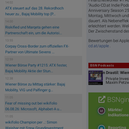
Finanznetworker #1 Au
14:02
"Audio-CD.at Indie Pod
ATX steuert auf das 28. Rekordhoch
Anniversary Season 25
heuer zu , Bajaj Mobility top (P...
Montag, Mittwoch und 
dauert. Als Nebeneffekt
14:00
erleichtert werden. We
Riskified und Marqeta gehen eine
Der Zwischenstand des 
Partnerschaft ein, um die Autorisi...
Bewertungen bei Apple
13:55
cd.at/apple
.
Corpay Cross-Border zum offiziellen FX-
Partner von Ultimate Sevens ...
12:59
Wiener Börse Party #1215: ATX fester,
BSN Podcasts
Bajaj Mobility Aktie der Stun...
Christian Drastil: Wie
Private Inve
12:38
Maxim Petzw
Wiener Börse zu Mittag stärker: Bajaj
Mobility, VIG und Palfinger g...
BSNgin
11:05
Fear of missing out bei wikifolio
06.08.26: Microsoft, Alphabet-A u...
Märkte/
Indikation
11:05
wikifolio Champion per ..: Simon
Reporting
Weishar mit Szew Grundinvestment