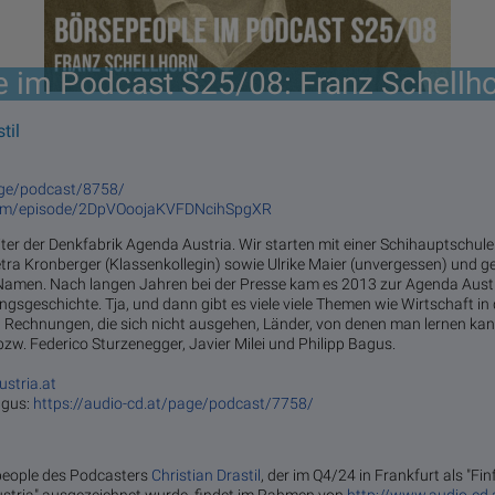
 im Podcast S25/08: Franz Schellh
til
age/podcast/8758/
y.com/episode/2DpVOoojaKVFDNcihSpgXR
eiter der Denkfabrik Agenda Austria. Wir starten mit einer Schihauptschul
tra Kronberger (Klassenkollegin) sowie Ulrike Maier (unvergessen) und g
 Namen. Nach langen Jahren bei der Presse kam es 2013 zur Agenda Austr
sgeschichte. Tja, und dann gibt es viele viele Themen wie Wirtschaft in
; Rechnungen, die sich nicht ausgehen, Länder, von denen man lernen ka
 bzw. Federico Sturzenegger, Javier Milei und Philipp Bagus.
stria.at
agus:
https://audio-cd.at/page/podcast/7758/
epeople des Podcasters
Christian Drastil
, der im Q4/24 in Frankfurt als "Fi