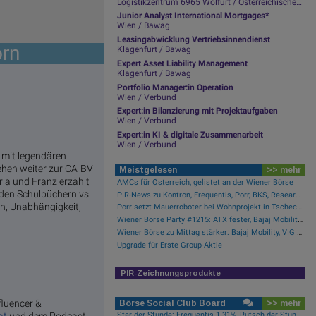
Logistikzentrum 6965 Wolfurt / Österreichische Post
Junior Analyst International Mortgages*
Wien / Bawag
Leasingabwicklung Vertriebsinnendienst
orn
Klagenfurt / Bawag
Expert Asset Liability Management
Klagenfurt / Bawag
Portfolio Manager:in Operation
Wien / Verbund
Expert:in Bilanzierung mit Projektaufgaben
Wien / Verbund
Expert:in KI & digitale Zusammenarbeit
Wien / Verbund
e mit legendären
ehen weiter zur CA-BV
Meistgelesen
>> mehr
ia und Franz erzählt
AMCs für Österreich, gelistet an der Wiener Börse
 den Schulbüchern vs.
PIR-News zu Kontron, Frequentis, Porr, BKS, Research zu Erste Group, Verbund (Christine Petzwinkler)
nn, Unabhängigkeit,
Porr setzt Mauerroboter bei Wohnprojekt in Tschechien ein
Wiener Börse Party #1215: ATX fester, Bajaj Mobility Aktie der Stunde, offene Fragen bei Fitgroup
Wiener Börse zu Mittag stärker: Bajaj Mobility, VIG und Palfinger gesucht
Upgrade für Erste Group-Aktie
PIR-Zeichnungsprodukte
nfluencer &
Börse Social Club Board
>> mehr
Star der Stunde: Frequentis 1.31%, Rutsch der Stunde: RHI Magnesita -1.38%