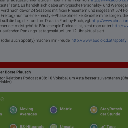
stria" ausgezeichnet wurde, findet im Rahmen von
http://www.audio-cd.
casts" statt. Es handelt sich dabei um typische Personality- und Werdeg
 wird nach davor 24 Seasons mit fixen Presentern und insgesamt 574 Fol
Freitag) nun für eine Freestyle-Phase ohne fixe Sendetermine sorgen, d
 soll die Logistik rund um Drastils Fanboy-Buch, vgl.
http://www.christian
lcher der meistgehörte Börsepeople Podcast ist, sieht man unter
http://w
laufenden Rankings ist tagesaktuell um 12 Uhr aktualisiert.
 (oder auch Spotify) machen mir Freude:
http://www.audio-cd.at/spotify
ner Börse Plausch
stor Relations Podcast #38: 10 Vokabel, um Asta besser zu verstehen (Chr
inkler)
e
Moving
Matrix
Star/Rutsch
en
Averages
der Stunde
BS-Hitparade
Umsatz
„n“ Tage