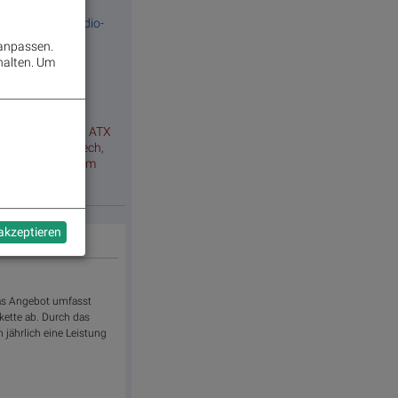
,
http://www.audio-
 anpassen.
halten.
Um
hafen Wien
,
ATX
,
ATX
Marinomed Biotech
,
sche Post
,
Telekom
 akzeptieren
Das Angebot umfasst
kette ab. Durch das
jährlich eine Leistung