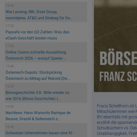
18:05
Wie Lenzing, RBI, Erste Group,
voestalpine, AT&S und Strabag für Ge...
17:33
Paysafe vor den Q2-Zahlen: Was das
eCash-Geschäft leisten muss
17:26
Online Casino schnelle Auszahlung
Österreich 2026 – worauf Spieler ...
15:40
Österreich-Depots: Stockpicking
Österreich zu Mittag auf Rekord (De...
15:20
Börsegeschichte 5.8.: Bitte wieder so
wie 2016 (Börse Geschichte) (...
https://open.spotify.c
Franz Schellhorn ist 
15:00
Mitschülerinnen wie 
Nachlese: Hans Wanovits Barrique de
BV ebenfalls mit gro
Beurse, Drastil & Seltenreich s...
erzählt die spannend
14:44
Schulbüchern vs. Öst
Schweizer Unternehmen bauen eine KI-
Unabhängigkeit, Freih