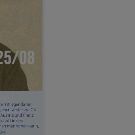
horn -
le mit legendären
gehen weiter zur CA-
 Austria und Franz
schaft in den
enen man lernen kann,
gus.