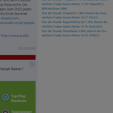
at
und dem Podcast
ang-Gespräche. Die
wikifolio-Trades Austro-Aktien 17-18: Fabasoft(1)
BSN MA-Event UBM
gen (seit 2022 jeden
Star der Stunde: Frequentis 1.86%, Rutsch der Stunde: Kapsch TrafficCom -2.16%
ie bis Ende Sommer
wikifolio-Trades Austro-Aktien 16-17: Porr(1)
-drastil.com
,
Star der Stunde: Bajaj Mobility AG 1.36%, Rutsch der Stunde: Polytec Group -1.81%
ww.audio-cd.at/people.
wikifolio-Trades Austro-Aktien 15-16: Kontron(1)
Star der Stunde: Rosenbauer 2.89%, Rutsch der Stunde: Kapsch TrafficCom -1.92%
,
http://www.audio-
wikifolio-Trades Austro-Aktien 14-15: AT&S(1)
(03.06.2026)
istoph Rainer /
Top/Flop
Diashows
Tagessieger/