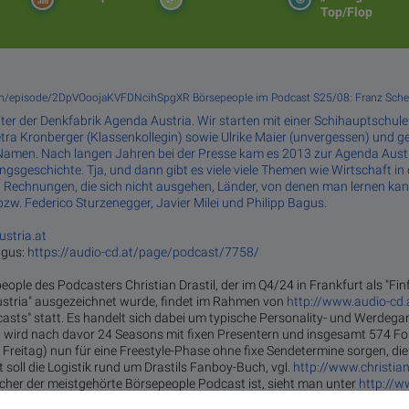
Top/Flop
com/episode/2DpVOoojaKVFDNcihSpgXR Börsepeople im Podcast S25/08: Franz Schel
eiter der Denkfabrik Agenda Austria. Wir starten mit einer Schihauptschul
tra Kronberger (Klassenkollegin) sowie Ulrike Maier (unvergessen) und g
 Namen. Nach langen Jahren bei der Presse kam es 2013 zur Agenda Austr
sgeschichte. Tja, und dann gibt es viele viele Themen wie Wirtschaft in
; Rechnungen, die sich nicht ausgehen, Länder, von denen man lernen ka
 bzw. Federico Sturzenegger, Javier Milei und Philipp Bagus.
stria.at
agus:
https://audio-cd.at/page/podcast/7758/
eople des Podcasters Christian Drastil, der im Q4/24 in Frankfurt als "Fin
stria" ausgezeichnet wurde, findet im Rahmen von
http://www.audio-cd.
casts" statt. Es handelt sich dabei um typische Personality- und Werdeg
 wird nach davor 24 Seasons mit fixen Presentern und insgesamt 574 Fol
Freitag) nun für eine Freestyle-Phase ohne fixe Sendetermine sorgen, d
 soll die Logistik rund um Drastils Fanboy-Buch, vgl.
http://www.christian
lcher der meistgehörte Börsepeople Podcast ist, sieht man unter
http://w
laufenden Rankings ist tagesaktuell um 12 Uhr aktualisiert.