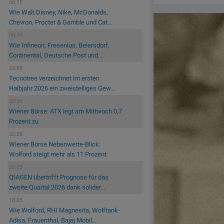
06:15
Wie Walt Disney, Nike, McDonalds,
Chevron, Procter & Gamble und Cat...
06:15
Wie Infineon, Fresenius, Beiersdorf,
Continental, Deutsche Post und...
22:59
Tecnotree verzeichnet im ersten
Halbjahr 2026 ein zweistelliges Gew...
20:29
Wiener Börse: ATX legt am Mittwoch 0,7
Prozent zu
20:28
Wiener Börse Nebenwerte-Blick:
Wolford steigt mehr als 11 Prozent
20:05
QIAGEN übertrifft Prognose für das
zweite Quartal 2026 dank solider...
18:05
Wie Wolford, RHI Magnesita, Wolftank-
Adisa, Frauenthal, Bajaj Mobil...