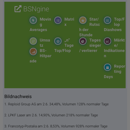
BSNgine
Movin
Matri
Star/
Top/F
g
x
Rutsc
lop
Averages
h der
Diashows
Stunde
Umsa
„n“
Tages
Märkt
tz
Tage
sieger
e/
BS-
Top/Flop
/ verlierer
Indikatione
Hitpar
n
ade
Repor
ting
Days
Bildnachweis
1. Reploid Group AG am 2.6. 34,48%, Volumen 128% normaler Tage
2. LPKF Laser am 2.6. 14,90%, Volumen 218% normaler Tage
3. Francotyp-Postalia am 2.6. 8,53%, Volumen 928% normaler Tage