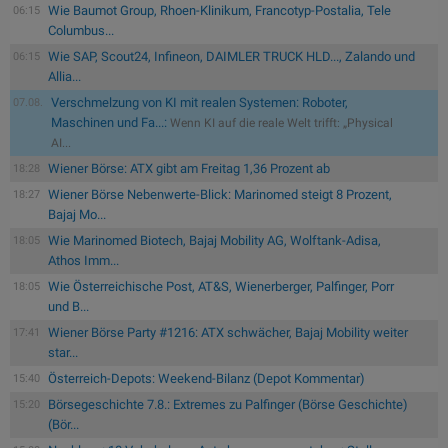
Wie Baumot Group, Rhoen-Klinikum, Francotyp-Postalia, Tele
06:15
Columbus...
Wie SAP, Scout24, Infineon, DAIMLER TRUCK HLD..., Zalando und
06:15
Allia...
Verschmelzung von KI mit realen Systemen: Roboter,
07.08.
Maschinen und Fa...:
Wenn KI auf die reale Welt trifft: „Physical
AI...
Wiener Börse: ATX gibt am Freitag 1,36 Prozent ab
18:28
Wiener Börse Nebenwerte-Blick: Marinomed steigt 8 Prozent,
18:27
Bajaj Mo...
Wie Marinomed Biotech, Bajaj Mobility AG, Wolftank-Adisa,
18:05
Athos Imm...
Wie Österreichische Post, AT&S, Wienerberger, Palfinger, Porr
18:05
und B...
Wiener Börse Party #1216: ATX schwächer, Bajaj Mobility weiter
17:41
star...
Österreich-Depots: Weekend-Bilanz (Depot Kommentar)
15:40
Börsegeschichte 7.8.: Extremes zu Palfinger (Börse Geschichte)
15:20
(Bör...