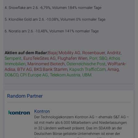
4. Snowflake am 2.6. -6,79%, Volumen 184% normaler Tage
5. Klondike Gold am 2.6. -10,08%, Volumen 0% normaler Tage
6. Noratis am 2.6. -10,48%, Volumen 141% normaler Tage
Aktien auf dem Radar:
Bajaj Mobility AG
,
Rosenbauer
,
Andritz
,
Semperit
,
EuroTeleSites AG
,
Flughafen Wien
,
Porr
,
SBO
,
Athos
Immobilien
,
Marinomed Biotech
,
Österreichische Post
,
Wolftank-
Adisa
,
BTV AG
,
BKS Bank Stamm
,
Kapsch TrafficCom
,
Amag
,
DO&CO
,
CPI Europe AG
,
Telekom Austria
,
UBM
.
Random Partner
Kontron
Der Technologiekonzern Kontron AG – ehemals S&T AG –
ist mit mehr als 6.000 Mitarbeitern und Niederlassungen
in 32 Ländern weltweit präsent. Das im SDAX® an der
Deutschen Börse gelistete Unternehmen ist einer der