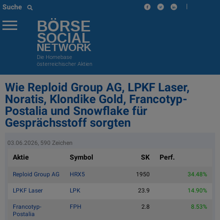
|
Suche
BÖRSE
SOCIAL
NETWORK
Die Homebase
österreichischer Aktien
Wie Reploid Group AG, LPKF Laser,
Noratis, Klondike Gold, Francotyp-
Postalia und Snowflake für
Gesprächsstoff sorgten
03.06.2026, 590 Zeichen
Aktie
Symbol
SK
Perf.
Reploid Group AG
HRX5
1950
34.48%
LPKF Laser
LPK
23.9
14.90%
Francotyp-
FPH
2.8
8.53%
Postalia