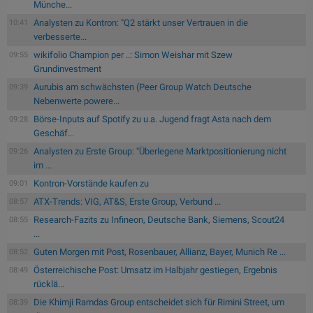
Münche...
Analysten zu Kontron: "Q2 stärkt unser Vertrauen in die
10:41
verbesserte...
wikifolio Champion per ..: Simon Weishar mit Szew
09:55
Grundinvestment
Aurubis am schwächsten (Peer Group Watch Deutsche
09:39
Nebenwerte powere...
Börse-Inputs auf Spotify zu u.a. Jugend fragt Asta nach dem
09:28
Geschäf...
Analysten zu Erste Group: "Überlegene Marktpositionierung nicht
09:26
im ...
Kontron-Vorstände kaufen zu
09:01
ATX-Trends: VIG, AT&S, Erste Group, Verbund ...
08:57
Research-Fazits zu Infineon, Deutsche Bank, Siemens, Scout24
08:55
...
Guten Morgen mit Post, Rosenbauer, Allianz, Bayer, Munich Re ...
08:52
Österreichische Post: Umsatz im Halbjahr gestiegen, Ergebnis
08:49
rücklä...
Die Khimji Ramdas Group entscheidet sich für Rimini Street, um
08:39