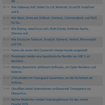
die ...
Wie Callaway Golf, Ibiden Co.Ltd, Nintendo, Scout24, Vodafone
06:15
und S...
Wie Manz, Wirecard, Drillisch, Siemens, Commerzbank und FACC
06:15
für Ge...
Wie Boeing, salesforce.com, Walt Disney, Goldman Sachs,
06:15
Chevron und...
Wie Deutsche Telekom, Scout24, Siemens, Henkel, Rheinmetall
06:15
und Zal...
Purina als erster NIQ ConnectAI Charter-Kunde vorgestellt
01:09
Perpetuals meldet eine hypothetische Rendite von 380 % im
23:02
Backtest ...
NetApp übernimmt JetStream Software, um Cyber-Resilienz und
22:48
Datensi...
LTM arbeitet mit Chainguard zusammen, um die Sicherheit der
22:33
Softwar...
Cloudflare bietet Unternehmen umfassende Transparenz zur
19:49
Überprüfun...
BeOne Medicines meldet Finanzergebnisse für das zweite
19:28
Quartal 2026...