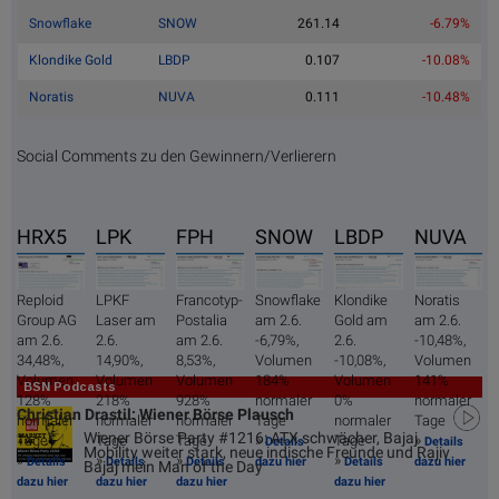
Snowflake
SNOW
261.14
-6.79%
Klondike Gold
LBDP
0.107
-10.08%
Noratis
NUVA
0.111
-10.48%
Social Comments zu den Gewinnern/Verlierern
HRX5
LPK
FPH
SNOW
LBDP
NUVA
Reploid
LPKF
Francotyp-
Snowflake
Klondike
Noratis
Group AG
Laser am
Postalia
am 2.6.
Gold am
am 2.6.
am 2.6.
2.6.
am 2.6.
-6,79%,
2.6.
-10,48%,
34,48%,
14,90%,
8,53%,
Volumen
-10,08%,
Volumen
Volumen
Volumen
Volumen
184%
Volumen
141%
BSN Podcasts
128%
218%
928%
normaler
0%
normaler
Christian Drastil: Wiener Börse Plausch
normaler
normaler
normaler
Tage
normaler
Tage
Wiener Börse Party #1216: ATX schwächer, Bajaj
»
»
Tage
Tage
Tage
Tage
Details
Details
Mobility weiter stark, neue indische Freunde und Rajiv
»
»
»
»
Details
Details
Details
dazu hier
Details
dazu hier
Bajaj mein Man of the Day
dazu hier
dazu hier
dazu hier
dazu hier