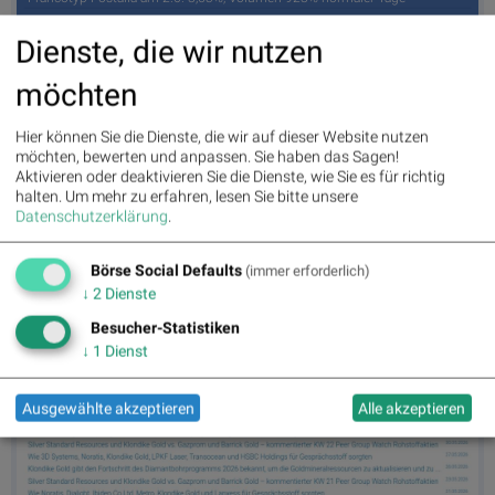
Dienste, die wir nutzen
möchten
Hier können Sie die Dienste, die wir auf dieser Website nutzen
möchten, bewerten und anpassen. Sie haben das Sagen!
Aktivieren oder deaktivieren Sie die Dienste, wie Sie es für richtig
halten.
Um mehr zu erfahren, lesen Sie bitte unsere
Datenschutzerklärung
.
Börse Social Defaults
(immer erforderlich)
Snowflake am 2.6. -6,79%, Volumen 184% normaler Tage
↓
2
Dienste
Besucher-Statistiken
↓
1
Dienst
Ausgewählte akzeptieren
Alle akzeptieren