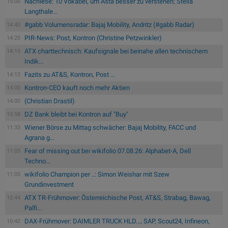
Nachlese: 10 Vokabel, um Asta besser zu verstehen; Stella
15:00
Langthale...
#gabb Volumensradar: Bajaj Mobility, Andritz (#gabb Radar)
14:40
PIR-News: Post, Kontron (Christine Petzwinkler)
14:20
ATX charttechnisch: Kaufsignale bei beinahe allen technischem
14:15
Indik...
Fazits zu AT&S, Kontron, Post ...
14:12
Kontron-CEO kauft noch mehr Aktien
14:00
(Christian Drastil)
14:00
DZ Bank bleibt bei Kontron auf "Buy"
13:58
Wiener Börse zu Mittag schwächer: Bajaj Mobility, FACC und
11:33
Agrana g...
Fear of missing out bei wikifolio 07.08.26: Alphabet-A, Dell
11:05
Techno...
wikifolio Champion per ..: Simon Weishar mit Szew
11:05
Grundinvestment
ATX TR-Frühmover: Österreichische Post, AT&S, Strabag, Bawag,
10:44
Palfi...
DAX-Frühmover: DAIMLER TRUCK HLD..., SAP, Scout24, Infineon,
10:42