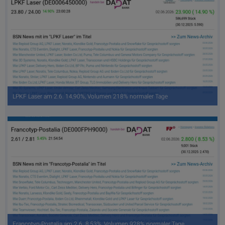
LPKF Laser am 2.6. 14,90%, Volumen 218% normaler Tage
Francotyp-Postalia am 2.6. 8,53%, Volumen 928% normaler Tage