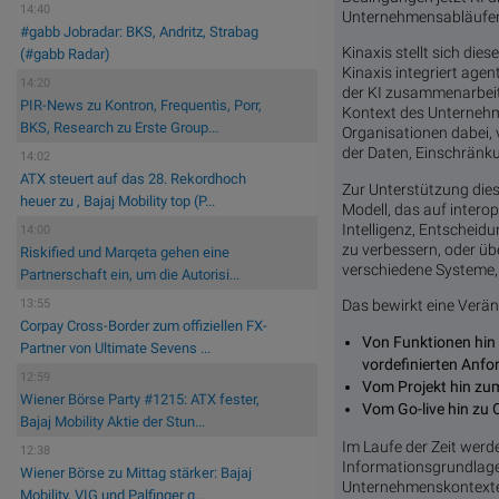
14:40
Unternehmensabläufen 
#gabb Jobradar: BKS, Andritz, Strabag
Kinaxis stellt sich di
(#gabb Radar)
Kinaxis integriert agen
14:20
der KI zusammenarbeit
PIR-News zu Kontron, Frequentis, Porr,
Kontext des Unternehme
BKS, Research zu Erste Group...
Organisationen dabei, 
der Daten, Einschränk
14:02
ATX steuert auf das 28. Rekordhoch
Zur Unterstützung dies
heuer zu , Bajaj Mobility top (P...
Modell, das auf inter
Intelligenz, Entscheid
14:00
zu verbessern, oder üb
Riskified und Marqeta gehen eine
verschiedene Systeme,
Partnerschaft ein, um die Autorisi...
Das bewirkt eine Verä
13:55
Corpay Cross-Border zum offiziellen FX-
Von Funktionen hin
Partner von Ultimate Sevens ...
vordefinierten Anf
12:59
Vom Projekt hin zum
Wiener Börse Party #1215: ATX fester,
Vom Go-live hin zu 
Bajaj Mobility Aktie der Stun...
Im Laufe der Zeit wer
12:38
Informationsgrundlage
Wiener Börse zu Mittag stärker: Bajaj
Unternehmenskontexten
Mobility, VIG und Palfinger g...