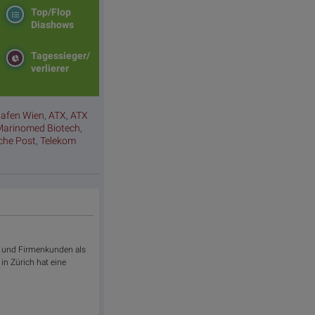
Top/Flop
Diashows
Tagessieger/
verlierer
hafen Wien
,
ATX
,
ATX
Marinomed Biotech
,
sche Post
,
Telekom
lle und Firmenkunden als
in Zürich hat eine