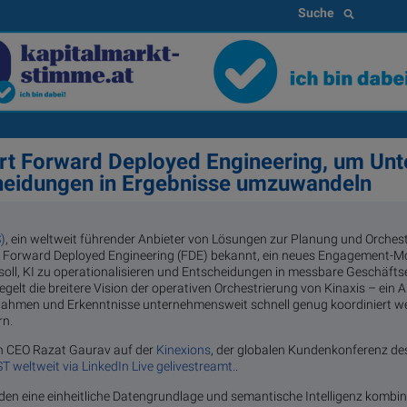
Suche
iert Forward Deployed Engineering, um Un
cheidungen in Ergebnisse umzuwandeln
)
, ein weltweit führender Anbieter von Lösungen zur Planung und Orches
te Forward Deployed Engineering (FDE) bekannt, ein neues Engagement-Mo
soll, KI zu operationalisieren und Entscheidungen in messbare Geschäft
elt die breitere Vision der operativen Orchestrierung von Kinaxis – ein A
hmen und Erkenntnisse unternehmensweit schnell genug koordiniert we
rn.
n CEO Razat Gaurav auf der
Kinexions
, der globalen Kundenkonferenz d
T weltweit via LinkedIn Live gelivestreamt.
.
en eine einheitliche Datengrundlage und semantische Intelligenz kombin