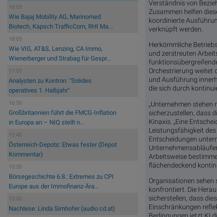
Verständnis von Bezie
18:05
Zusammen helfen diese 
Wie Bajaj Mobility AG, Marinomed
koordinierte Ausführ
Biotech, Kapsch TrafficCom, RHI Ma...
verknüpft werden.
18:05
Herkömmliche Betriebsm
Wie VIG, AT&S, Lenzing, CA Immo,
und zerstreuten Arbeit
Wienerberger und Strabag für Gespr...
funktionsübergreifende
Orchestrierung weitet
17:05
und Ausführung innerha
Analysten zu Kontron: "Solides
die sich durch kontinu
operatives 1. Halbjahr"
16:50
„Unternehmen stehen n
sicherzustellen, dass d
Großbritannien führt die FMCG-Inflation
Kinaxis. „Eine Entsche
in Europa an – NIQ stellt n...
Leistungsfähigkeit des
15:40
Entscheidungen untern
Österreich-Depots: Etwas fester (Depot
Unternehmensabläufen 
Kommentar)
Arbeitsweise bestimme
flächendeckend kontinu
15:20
Börsegeschichte 6.8.: Extremes zu CPI
Organisationen sehen 
Europe aus der Immofinanz-Ära...
konfrontiert. Die Hera
sicherstellen, dass d
15:00
Einschränkungen reflek
Nachlese: Linda Simhofer (audio cd.at)
Bedingungen jetzt KI di