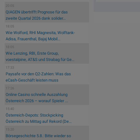
20:05
QIAGEN übertrifft Prognose für das
zweite Quartal 2026 dank solider...
18:05
Wie Wolford, RHI Magnesita, Wolftank-
Adisa, Frauenthal, Bajaj Mobil...
18:05
Wie Lenzing, RBI, Erste Group,
voestalpine, AT&S und Strabag für Ge...
17:33
Paysafe vor den Q2-Zahlen: Was das
eCash-Geschäft leisten muss
17:26
Online Casino schnelle Auszahlung
Österreich 2026 – worauf Spieler ...
15:40
Österreich-Depots: Stockpicking
Österreich zu Mittag auf Rekord (De...
15:20
Börsegeschichte 5.8.: Bitte wieder so