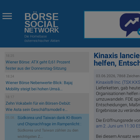
BÖRSE
SOCIAL
NETWORK
Die Homebase
österreichischer Aktien
Kinaxis lanc
18:25
helfen, Ents
Wiener Börse: ATX geht 0,61 Prozent
fester aus der Donnerstag-Sitzung
03.06.2026, 7868 Zeichen
18:24
Kinaxis® Inc. (TSX:KXS
Wiener Börse Nebenwerte-Blick: Bajaj
Lieferketten, gab heu
Mobility steigt bei hohen Umsä...
Organisationen helfen 
18:17
umzuwandeln. FDE spieg
Zehn Vokabeln für ein Börsen-Debüt:
Entscheidungen, Maßna
Wie Asta sein Geschäftsmodell e...
Ergebnisse zu verände
Südkorea und Taiwan dank KI-Boom
05.08.
Die Eröffnungsrede vo
und Chipnachfrage im Rampenlicht :
am 2. Juni um 11:30 ES
Südkorea und Taiwan zählen zu den
Bei diesem Ansatz werd
wichtigsten Z...