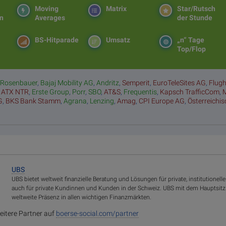
Moving
Matrix
Star/Rutsch
en
Averages
der Stunde
BS-Hitparade
Umsatz
„n“ Tage
Top/Flop
:
Rosenbauer
,
Bajaj Mobility AG
,
Andritz
,
Semperit
,
EuroTeleSites AG
,
Flug
,
ATX NTR
,
Erste Group
,
Porr
,
SBO
,
AT&S
,
Frequentis
,
Kapsch TrafficCom
,
G
,
BKS Bank Stamm
,
Agrana
,
Lenzing
,
Amag
,
CPI Europe AG
,
Österreichi
UBS
UBS bietet weltweit finanzielle Beratung und Lösungen für private, institutione
auch für private Kundinnen und Kunden in der Schweiz. UBS mit dem Hauptsitz 
weltweite Präsenz in allen wichtigen Finanzmärkten.
eitere Partner auf
boerse-social.com/partner