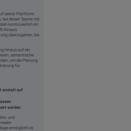
f seiner Plattform.
en, bei denen Teams mit
eln kontinuierlich im
ft Kinaxis
hrung überzugehen, bei
ng hinaus auf ein
 Daten, semantische
erden, um die Planung
rierung für
t anstatt auf
 lassen
siert werden
ebs- und
 realen
lage ermöglicht es