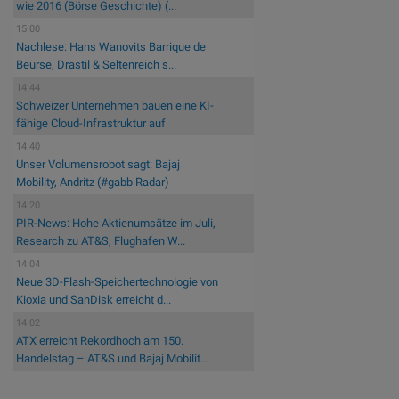
wie 2016 (Börse Geschichte) (...
15:00
Nachlese: Hans Wanovits Barrique de
Beurse, Drastil & Seltenreich s...
14:44
Schweizer Unternehmen bauen eine KI-
fähige Cloud-Infrastruktur auf
14:40
Unser Volumensrobot sagt: Bajaj
Mobility, Andritz (#gabb Radar)
14:20
PIR-News: Hohe Aktienumsätze im Juli,
Research zu AT&S, Flughafen W...
14:04
Neue 3D-Flash-Speichertechnologie von
Kioxia und SanDisk erreicht d...
14:02
ATX erreicht Rekordhoch am 150.
Handelstag – AT&S und Bajaj Mobilit...