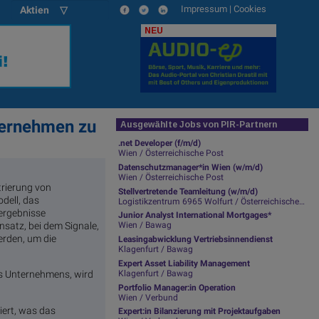
Impressum
|
Cookies
Aktien ▽
NEU
ternehmen zu
Ausgewählte Jobs von PIR-Partnern
.net Developer (f/m/d)
Wien / Österreichische Post
Datenschutzmanager*in Wien (w/m/d)
Wien / Österreichische Post
trierung von
Stellvertretende Teamleitung (w/m/d)
dell, das
Logistikzentrum 6965 Wolfurt / Österreichische Post
sergebnisse
Junior Analyst International Mortgages*
nsatz, bei dem Signale,
Wien / Bawag
rden, um die
Leasingabwicklung Vertriebsinnendienst
Klagenfurt / Bawag
Expert Asset Liability Management
Klagenfurt / Bawag
es Unternehmens, wird
Portfolio Manager:in Operation
Wien / Verbund
iert, was das
Expert:in Bilanzierung mit Projektaufgaben