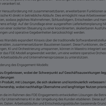
verankert ist.
eser Herausforderung mit zusammensetzbaren, erweiterbaren Funktionen au
tische KI direkt in betriebliche Abläufe. Dies ermöglicht neue Arbeitsweis
en, sodass jegliches Wahrnehmen, Schlussfolgern, Entscheiden und Hand
ns erfolgt. Auf der Grundlage einer ausgereiften Lieferkettenplanung hil
von einer isolierten Steuerung zu einer koordinierten, skalierbaren Ausfü
ungen und operative Gegebenheiten berücksichtigt werden.
es Wandels expandiert Kinaxis über die traditionelle Softwarebereitstellu
operablen, zusammensetzbaren Bausteinen basiert. Diese Funktionen, die
ungen, KI und Orchestrierung umspannen, können in Maestro integriert w
er das FDE-Modell angewendet werden, um eine weitere operative Orchest
 Arbeitsabläufe und Unternehmensprozesse zu unterstützen.
nderung des Engagement-Modells:
 zu Ergebnissen, wobei der Schwerpunkt auf Geschäftsauswirkungen lieg
orderungen
 Produkt, mit Lösungen, die sich skalieren und kontinuierlich verbessern
Ownership, wobei nachhaltige Übernahme und langfristiger Nutzen priori
den die im Rahmen des FDE-Engagements entwickelten Lösungen die Betri
 für Unternehmens-KI in der Umgebung des Kunden etablieren. Diese auf
, Daten, Arbeitsabläufen und Entscheidungsabläufen basierende Grund