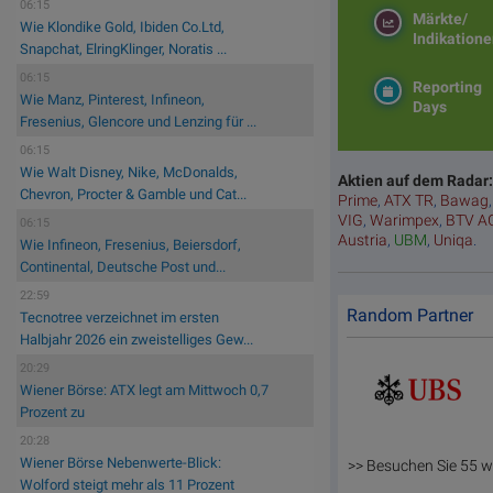
06:15
Märkte/
Wie Klondike Gold, Ibiden Co.Ltd,
Indikation
Snapchat, ElringKlinger, Noratis ...
06:15
Reporting
Wie Manz, Pinterest, Infineon,
Days
Fresenius, Glencore und Lenzing für ...
06:15
Wie Walt Disney, Nike, McDonalds,
Aktien auf dem Radar
Chevron, Procter & Gamble und Cat...
Prime
,
ATX TR
,
Bawag
VIG
,
Warimpex
,
BTV A
06:15
Austria
,
UBM
,
Uniqa
.
Wie Infineon, Fresenius, Beiersdorf,
Continental, Deutsche Post und...
22:59
Random Partner
Tecnotree verzeichnet im ersten
Halbjahr 2026 ein zweistelliges Gew...
20:29
Wiener Börse: ATX legt am Mittwoch 0,7
Prozent zu
20:28
Wiener Börse Nebenwerte-Blick:
>> Besuchen Sie 55 w
Wolford steigt mehr als 11 Prozent