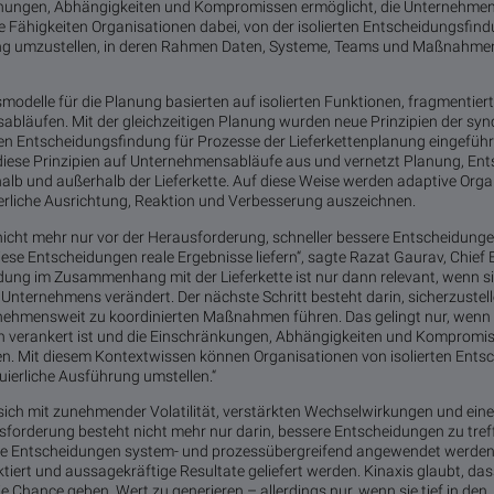
hungen, Abhängigkeiten und Kompromissen ermöglicht, die Unternehmen
Fähigkeiten Organisationen dabei, von der isolierten Entscheidungsfind
ung umzustellen, in deren Rahmen Daten, Systeme, Teams und Maßnahm
odelle für die Planung basierten auf isolierten Funktionen, fragmentie
sabläufen. Mit der gleichzeitigen Planung wurden neue Prinzipien der syn
n Entscheidungsfindung für Prozesse der Lieferkettenplanung eingeführt
 diese Prinzipien auf Unternehmensabläufe aus und vernetzt Planung, En
lb und außerhalb der Lieferkette. Auf diese Weise werden adaptive Orga
ierliche Ausrichtung, Reaktion und Verbesserung auszeichnen.
icht mehr nur vor der Herausforderung, schneller bessere Entscheidunge
iese Entscheidungen reale Ergebnisse liefern“, sagte Razat Gaurav, Chief E
idung im Zusammenhang mit der Lieferkette ist nur dann relevant, wenn si
 Unternehmens verändert. Der nächste Schritt besteht darin, sicherzustel
ehmensweit zu koordinierten Maßnahmen führen. Das gelingt nur, wenn di
verankert ist und die Einschränkungen, Abhängigkeiten und Kompromisse
n. Mit diesem Kontextwissen können Organisationen von isolierten Ents
ierliche Ausführung umstellen.“
sich mit zunehmender Volatilität, verstärkten Wechselwirkungen und e
usforderung besteht nicht mehr nur darin, bessere Entscheidungen zu tre
iese Entscheidungen system- und prozessübergreifend angewendet werden
tiert und aussagekräftige Resultate geliefert werden. Kinaxis glaubt, da
e Chance geben, Wert zu generieren – allerdings nur, wenn sie tief in den