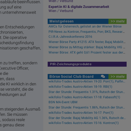
Wien / Verbund
sabläufe beeinflussen.
ung auf eine
Expert:in KI & digitale Zusammenarbeit
Wien / Verbund
en unternehmensweit
Meistgelesen
>> mehr
AMCs für Österreich, gelistet an der Wiener Börse
rten Entscheidungen
PIR-News zu Kontron, Frequentis, Porr, BKS, Research zu Erste Group, Verbund (Christine Petzwinkler)
chronisierten,
C.I.R.A.-Jahreskonferenz 2016
. Die operative
Wiener Börse Party #1215: ATX fester, Bajaj Mobility Aktie der Stunde, offene Fragen bei Fitgroup
tscheidungsfindung
Wiener Börse zu Mittag stärker: Bajaj Mobility, VIG und Palfinger gesucht
nisationen geschaffen,
Wiener Börse: ATX geht 0,61 Prozent fester aus der Donnerstag-Sitzung
n zu treffen, sondern
PIR-Zeichnungsprodukte
xecutive Officer,
e die
Börse Social Club Board
>> mehr
len, dass
wikifolio-Trades Austro-Aktien 19-20: Porr(1), Palfinger(1)
e KI wirklich in den
wikifolio-Trades Austro-Aktien 18-19: RBI(1)
 versteht, die die
Star der Stunde: Frequentis 1.31%, Rutsch der Stunde: RHI Magnesita -1.38%
cheidungen auf
wikifolio-Trades Austro-Aktien 17-18: Fabasoft(1)
BSN MA-Event UBM
Star der Stunde: Frequentis 1.86%, Rutsch der Stunde: Kapsch TrafficCom -2.16%
inem steigenden Ausmaß
wikifolio-Trades Austro-Aktien 16-17: Porr(1)
ffen. Sie müssen
Star der Stunde: Bajaj Mobility AG 1.36%, Rutsch der Stunde: Polytec Group -1.81%
, sodass reale
wikifolio-Trades Austro-Aktien 15-16: Kontron(1)
ss genau diese