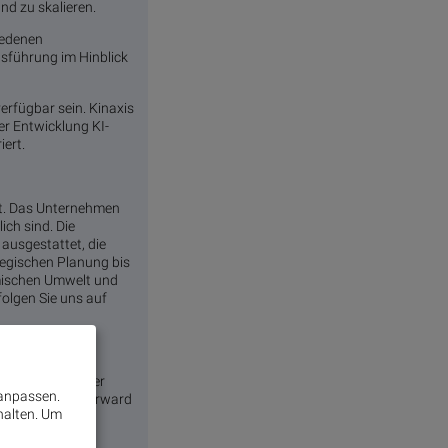
nd zu skalieren.
iedenen
führung im Hinblick
rfügbar sein. Kinaxis
er Entwicklung KI-
ert.
ht. Das Unternehmen
ich sind. Die
 ausgestattet, die
ategischen Planung bis
amischen Umwelt und
folgen Sie uns auf
gesetze, darunter
 anpassen.
nhang mit dem Forward
halten.
Um
energebnissen.
ten Risiken und