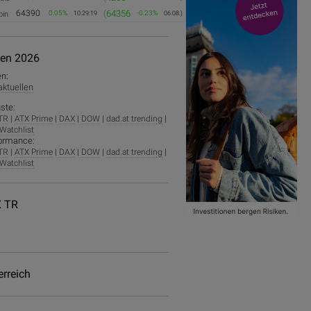
64390
(
64356
0.05%
-0.23%
oin
10:29:19
06.08.)
ien 2026
en:
 aktuellen
ste:
TR
|
ATX Prime
|
DAX
|
DOW
|
dad.at trending
|
Watchlist
ormance:
TR
|
ATX Prime
|
DAX
|
DOW
|
dad.at trending
|
Watchlist
 TR
erreich