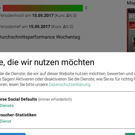
Mag
0
0
Periodenhoch am
15.05.2017
(Kurs: Δ%
0
)
0
50
100
Periodentief am
15.05.2017
(Kurs: Δ%
0
)
Durchschnittsperformance Wochentag
e, die wir nutzen möchten
ie die Dienste, die wir auf dieser Website nutzen möchten, bewerten und
Sagen! Aktivieren oder deaktivieren Sie die Dienste, wie Sie es für richtig 
Ges
ren, lesen Sie bitte unsere
Datenschutzerklärung
.
rse Social Defaults
(immer erforderlich)
Best/Worst Days
Dienste
sucher-Statistiken
Dienst