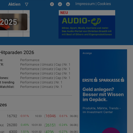
Impressum
|
Cookies
Aktien ▽
NEU
Hitparaden 2026
es:
Performance
TR:
Performance
|
Umsatz
|
Cap
|
Nr. 1
Performance
|
Umsatz
|
Cap
|
Nr. 1
Performance
|
Umsatz
|
Cap
|
Nr. 1
Jones:
Performance
|
Umsatz
|
Cap
|
Nr. 1
t trending
Performance
|
Umsatz
|
Nr. 1
Watchlist:
Performance
|
Umsatz
|
Nr. 1
izes
(
16946
16792
-0.91%
0.61%
10:33
06.08.)
26280
(
26151
0.49%
-0.24%
AX
10:31:33
06.08.)
4300
(
4236
1.51%
-0.27%
old
10:31:32
06.08.)