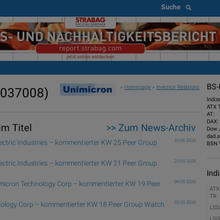
Suche
BS-
»
Homepage
»
Investor Relations
037008)
Indiz
ATX 
AT:
DAX:
m Titel
>> Zum News-Archiv
Dow 
dad.a
20.06.2026
ectric Industries – kommentierter KW 25 Peer Group
BSN 
23.05.2026
ectric Industries – kommentierter KW 21 Peer Group
Ind
09.05.2026
imicron Technology Corp – kommentierter KW 19 Peer
ATX
TR
02.05.2026
chnology Corp – kommentierter KW 18 Peer Group Watch
LSD
LSG