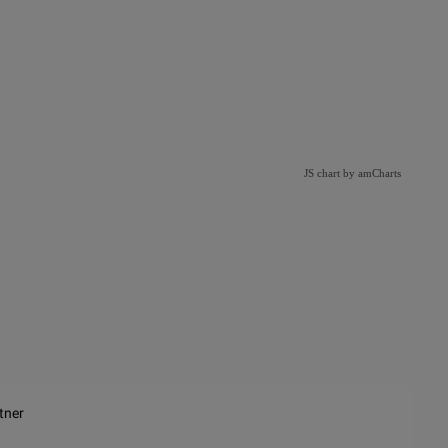
JS chart by amCharts
tner