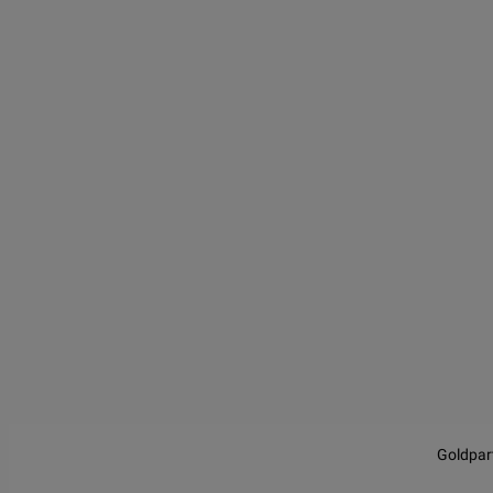
JS chart by amCharts
Goldpar