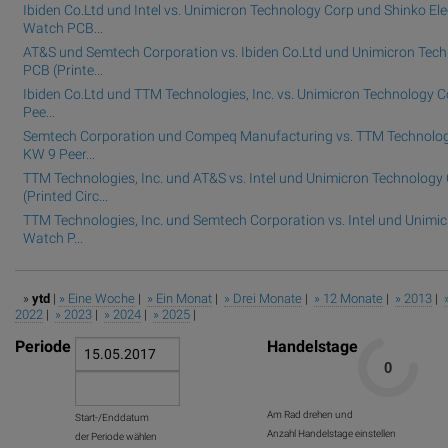
Ibiden Co.Ltd und Intel vs. Unimicron Technology Corp und Shinko El
Watch PCB...
AT&S und Semtech Corporation vs. Ibiden Co.Ltd und Unimicron Te
PCB (Printe...
Ibiden Co.Ltd und TTM Technologies, Inc. vs. Unimicron Technology C
Pee...
Semtech Corporation und Compeq Manufacturing vs. TTM Technologi
KW 9 Peer...
TTM Technologies, Inc. und AT&S vs. Intel und Unimicron Technolo
(Printed Circ...
TTM Technologies, Inc. und Semtech Corporation vs. Intel und Unim
Watch P...
»
ytd
|
» Eine Woche
|
» Ein Monat
|
» Drei Monate
|
» 12 Monate
|
» 2013
|
2022
|
» 2023
|
» 2024
|
» 2025
|
Periode
Handelstage
Am Rad drehen und
Start-/Enddatum
Anzahl Handelstage einstellen
der Periode wählen