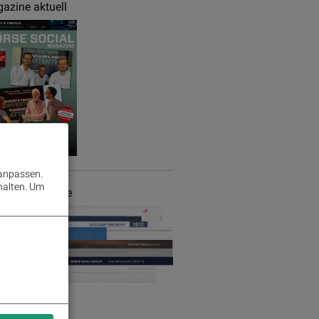
azine aktuell
 anpassen.
halten.
Um
chäftsberichte