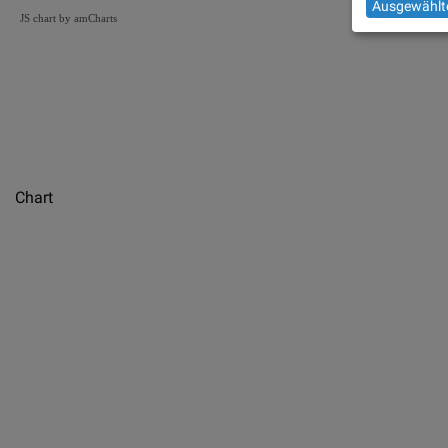
Ausgewählte
JS chart by amCharts
Chart