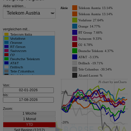
Aktie wählen...
Aktie
Telekom Austria
13.14%
Telekom Austria
13.14%
Vodafone
27.64%
Orange
14.77%
vergleichen mit...
BT Group
7.66%
Telecom Italia
Vodafone
Swisscom
9.33%
Orange
O2
6.78%
BT Group
Swisscom
Deutsche Telekom
4.37%
O2
AT&T
-3.13%
Deutsche Telekom
AT&T
Drillisch
-19.71%
Drillisch
Tele Columbus
-30.54%
Tele Columbus
Alcatel-Lucent
Alcatel-Lucent
%
JS chart by amCharts
Von:
20%
bis:
0%
Zoom:
-20%