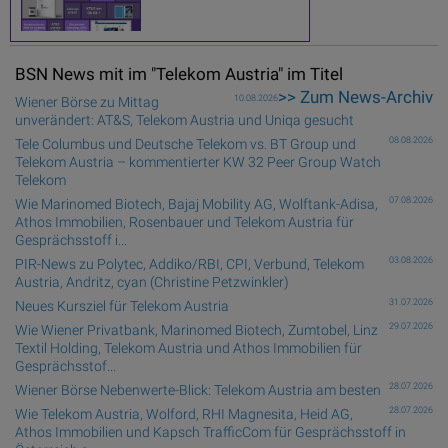
BSN News mit im "Telekom Austria" im Titel
>> Zum News-Archiv
10.08.2026
Wiener Börse zu Mittag
unverändert: AT&S, Telekom Austria und Uniqa gesucht
08.08.2026
Tele Columbus und Deutsche Telekom vs. BT Group und
Telekom Austria – kommentierter KW 32 Peer Group Watch
Telekom
07.08.2026
Wie Marinomed Biotech, Bajaj Mobility AG, Wolftank-Adisa,
Athos Immobilien, Rosenbauer und Telekom Austria für
Gesprächsstoff i...
03.08.2026
PIR-News zu Polytec, Addiko/RBI, CPI, Verbund, Telekom
Austria, Andritz, cyan (Christine Petzwinkler)
31.07.2026
Neues Kursziel für Telekom Austria
29.07.2026
Wie Wiener Privatbank, Marinomed Biotech, Zumtobel, Linz
Textil Holding, Telekom Austria und Athos Immobilien für
Gesprächsstof...
28.07.2026
Wiener Börse Nebenwerte-Blick: Telekom Austria am besten
28.07.2026
Wie Telekom Austria, Wolford, RHI Magnesita, Heid AG,
Athos Immobilien und Kapsch TrafficCom für Gesprächsstoff in