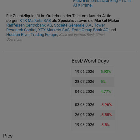
Platz
6
im Umsatzranking YTD in
ATX Prime.
Für Zusatzliquidität im Orderbuch der Telekom Austria-Aktie
sorgen
XTX Markets SAS
als
Specialist
sowie die
Market Maker
Raiffeisen Centrobank AG
,
Société Générale S.A.
,
Tower
Research Capital
,
XTX Markets SAS
,
Erste Group Bank AG
und
Hudson River Trading Europe
,
Klick auf Institut/Bank öffnet
Übersicht.
Best/Worst Days
19.06.2026
5.93%
28.07.2026
5%
04.02.2026
4.77%
03.03.2026
-3.96%
26.06.2026
-3.55%
19.03.2026
-3.5%
Pics