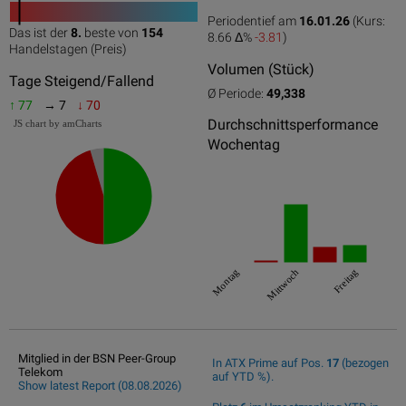
Periodentief am
16.01.26
(Kurs:
Das ist der
8.
beste von
154
8.66 Δ%
-3.81
)
0
50
100
Handelstagen (Preis)
Volumen (Stück)
Tage Steigend/Fallend
Ø Periode:
49,338
↑ 77
→ 7
↓ 70
Durchschnittsperformance
JS chart by amCharts
Wochentag
Montag
Mittwoch
Freitag
Mitglied in der BSN Peer-Group
In ATX Prime auf Pos.
17
(bezogen
Telekom
auf YTD %).
Show latest Report (08.08.2026)