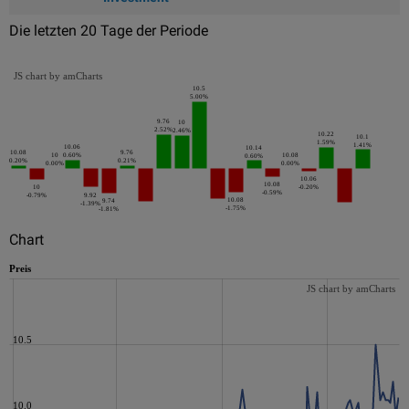
Die letzten 20 Tage der Periode
JS chart by amCharts
10.5
5.00%
9.76
10
2.52%
2.46%
10.22
10.1
1.59%
1.41%
10.06
10.14
10.08
9.76
10
0.60%
10.08
0.60%
0.20%
0.21%
0.00%
0.00%
10.06
10.08
10
-0.20%
-0.59%
-0.79%
9.92
10.08
9.74
-1.39%
-1.75%
-1.81%
Chart
Preis
JS chart by amCharts
10.5
10.0