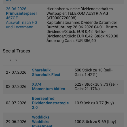
26.06.2026
Hier haben wir eine Dividende erhalten
Primusinterpare
|
Wertpapier: TELEKOM AUSTRIA AG
467GF
(AT0000720008)
Auswahl nach HGI
Kapitalmaßnahme: Dividende Datum der
und Levermann
Durchführung: 26.06.2026 04:01 Brutto-
Dividende/Stück: EUR 0,42 Netto-
Dividende/Stück: EUR 0,42 Stück: 920,00
Änderung Cash: EUR 386,40
Social Trades
«
»
Sharehulk
500 Stück zu 10 (sell -
27.07.2026
Sharehulk Flexi
Gain: 1.42% )
X374
6227 Stück zu 9.73 (sell -
03.07.2026
Momentum Aktien
Gain: 21.17% )
Boersenfred
03.07.2026
Dividendenstrategie
19 Stück zu 9.77 (buy)
2.0
Woddicks
29.06.2026
Woddicks
100 Stück zu 9.69 (buy)
Investment