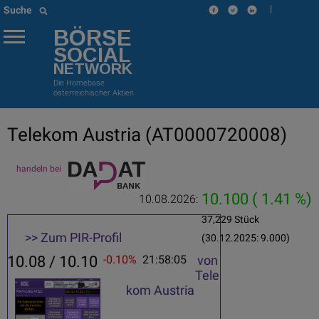
|
Suche
BÖRSE
SOCIAL
NETWORK
Die Homebase
österreichischer Aktien
Telekom Austria
(AT0000720008)
handeln bei
10.100
( 1.41 %)
10.08.2026:
37,229 Stück
>> Zum PIR-Profil
(30.12.2025: 9.000)
10.08 / 10.10
-0.10%
21:58:05
von
Tele
kom Austria