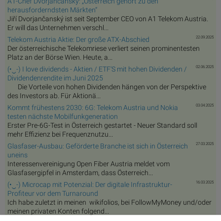
A1-Chef Dvorjančanský: „Österreich gehört zu den
herausforderndsten Märkten“
Jiří Dvorjančanský ist seit September CEO von A1 Telekom Austria.
Er will das Unternehmen verschl...
22.09.2025
Telekom Austria Aktie: Der große ATX-Abschied
Der österreichische Telekomriese verliert seinen prominentesten
Platz an der Börse Wien. Heute, a...
02.06.2025
(•‿-) I love dividends - Aktien / ETF'S mit hohen Dividenden /
Dividendenrendite im Juni 2025
Die Vorteile von hohen Dividenden hängen von der Perspektive
des Investors ab. Für Aktionä...
03.04.2025
Kommt frühestens 2030: 6G: Telekom Austria und Nokia
testen nächste Mobilfunkgeneration
Erster Pre-6G-Test in Österreich gestartet - Neuer Standard soll
mehr Effizienz bei Frequenznutzu...
27.03.2025
Glasfaser-Ausbau: Geförderte Branche ist sich in Österreich
uneins
Interessenvereinigung Open Fiber Austria meldet vom
Glasfasergipfel in Amsterdam, dass Österreich...
16.03.2025
(•‿-) Microcap mit Potenzial: Der digitale Infrastruktur-
Profiteur vor dem Turnaround
Ich habe zuletzt in meinen wikifolios, bei FollowMyMoney und/oder
meinen privaten Konten folgend...