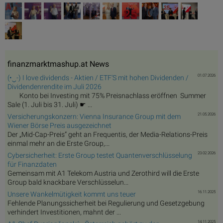
finanzmarktmashup.at News
01.07.2026
(•‿-) I love dividends - Aktien / ETF'S mit hohen Dividenden /
Dividendenrendite im Juli 2026
Konto bei Investing mit 75% Preisnachlass eröffnen Summer
Sale (1. Juli bis 31. Juli) ☛ ...
21.05.2026
Versicherungskonzern: Vienna Insurance Group mit dem
Wiener Börse Preis ausgezeichnet
Der „Mid-Cap-Preis“ geht an Frequentis, der Media-Relations-Preis
einmal mehr an die Erste Group,...
23.02.2026
Cybersicherheit: Erste Group testet Quantenverschlüsselung
für Finanzdaten
Gemeinsam mit A1 Telekom Austria und Zerothird will die Erste
Group bald knackbare Verschlüsselun...
16.11.2025
Unsere Wankelmütigkeit kommt uns teuer
Fehlende Planungssicherheit bei Regulierung und Gesetzgebung
verhindert Investitionen, mahnt der ...
14.11.2025