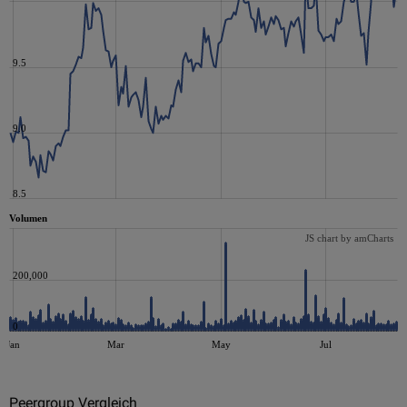
9.5
9.0
8.5
Volumen
JS chart by amCharts
200,000
0
Jan
Mar
May
Jul
Peergroup Vergleich
JS chart by amCharts