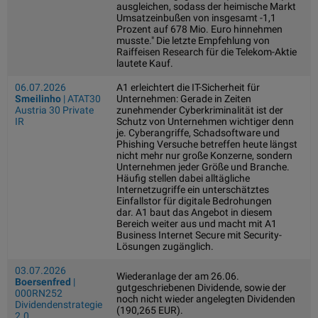
ausgleichen, sodass der heimische Markt
Umsatzeinbußen von insgesamt -1,1
Prozent auf 678 Mio. Euro hinnehmen
musste." Die letzte Empfehlung von
Raiffeisen Research für die Telekom-Aktie
lautete Kauf.
06.07.2026
A1 erleichtert die IT-Sicherheit für
Smeilinho
| ATAT30
Unternehmen: Gerade in Zeiten
Austria 30 Private
zunehmender Cyberkriminalität ist der
IR
Schutz von Unternehmen wichtiger denn
je. Cyberangriffe, Schadsoftware und
Phishing Versuche betreffen heute längst
nicht mehr nur große Konzerne, sondern
Unternehmen jeder Größe und Branche.
Häufig stellen dabei alltägliche
Internetzugriffe ein unterschätztes
Einfallstor für digitale Bedrohungen
dar. A1 baut das Angebot in diesem
Bereich weiter aus und macht mit A1
Business Internet Secure mit Security-
Lösungen zugänglich.
03.07.2026
Wiederanlage der am 26.06.
Boersenfred
|
gutgeschriebenen Dividende, sowie der
000RN252
noch nicht wieder angelegten Dividenden
Dividendenstrategie
(190,265 EUR).
2.0