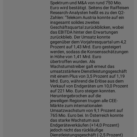
Spektrum und M&A von rund 750 Mio.
Euro wird bestätigt. Seitens der Raiffeisen
Research-Analysten heißt es zu den Q2-
Zahlen: "Telekom Austria konnte auf ein
insgesamt solides zweites
Geschäftsquartal zurückblicken, wobei
das EBITDA hinter den Erwartungen
zurückblieb. Der Umsatz konnte
gegenüber dem Vorjahresquartal um 4,2
Prozent auf 1,43 Mrd. Euro gesteigert
werden, sodass die Konsensschätzungen
in Höhe von 1,41 Mrd. Euro
übertroffen wurden. Als
Wachstumstreiber galt erneut das
umsatzstärkere Dienstleistungsgeschäft
mit einem Plus von 3,5 Prozent auf 1,19
Mrd. Euro, während die Erlöse aus dem
Verkauf von Endgeräten um 10,0 Prozent
auf 221 Mio. Euro steigen konnten.
Heruntergebrochen auf die
jeweiligen Regionen trugen alle CEE-
Märkte zum internationalen
Umsatzwachstum von 9,1 Prozent auf
765 Mio. Euro bei. In Österreich konnte
das starke Wachstum aus
Endgeräteverkäufen (+14,0 Prozent)
jedoch nicht das rückläufige
Dienstleistungsgeschäft (-2,5 Prozent)