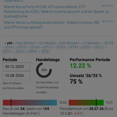
Österreich s...
28.07.2026
Wiener Börse Party #1208: ATX etwas leichter, ETF-
Rebalancing bei AT&S, Telekom Austria gesucht und ein Spoiler zu
boerse@home
28.07.2026
Wiener Börse zu Mittag etwas leichter: Telekom Austria, RBI
und CPI Europe gesucht
»
ytd
|
» Eine Woche
|
» Ein Monat
|
» Drei Monate
|
» 12 Monate
|
» 2013
|
» 2014
|
» 2015
|
» 2016
|
» 2017
|
» 2018
|
» 2019
|
» 2020
|
» 2021
|
»
2022
|
» 2023
|
» 2024
|
» 2025
|
Periode
Handelstage
Performance Periode
12.22 %
Umsatz '26/'25 %
75 %
Am Rad drehen und
Start-/Enddatum
Anzahl Handelstage
der Periode wählen
einstellen
8.66
10.5
1
Das ist der
24.
beste von
154
Periodenhoch am
28.07.26
(Kurs:
0
50
100
0
100
Handelstagen (%-Perf.)
10.5 Δ%
-3.81
)