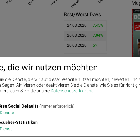
Mittwoch
Donnerstag
Mag
Best/Worst Days
24.03.2020
7.45%
26.03.2020
7.04%
20.03.2020
5%
12.03.2020
-8.37%
e, die wir nutzen möchten
09.03.2020
-5.48%
28.02.2020
-4.33%
ie die Dienste, die wir auf dieser Website nutzen möchten, bewerten und
Ges
Sagen! Aktivieren oder deaktivieren Sie die Dienste, wie Sie es für richtig 
ren, lesen Sie bitte unsere
Datenschutzerklärung
.
rse Social Defaults
(immer erforderlich)
Dienste
sucher-Statistiken
Dienst