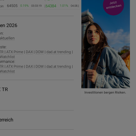
64505
(
64384
0.19%
1.01%
oin
03:33:19
04.08.)
ien 2026
en:
 aktuellen
ste:
TR
|
ATX Prime
|
DAX
|
DOW
|
dad.at trending
|
Watchlist
ormance:
TR
|
ATX Prime
|
DAX
|
DOW
|
dad.at trending
|
Watchlist
 TR
erreich