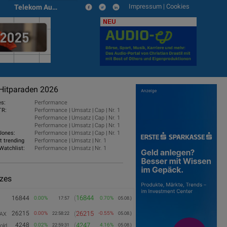
Impressum
|
Cookies
Telekom Austria
NEU
Hitparaden 2026
es:
Performance
TR:
Performance
|
Umsatz
|
Cap
|
Nr. 1
Performance
|
Umsatz
|
Cap
|
Nr. 1
Performance
|
Umsatz
|
Cap
|
Nr. 1
Jones:
Performance
|
Umsatz
|
Cap
|
Nr. 1
t trending
Performance
|
Umsatz
|
Nr. 1
Watchlist:
Performance
|
Umsatz
|
Nr. 1
izes
(
16844
16844
0.00%
0.70%
17:57
05.08.)
26215
(
26215
0.00%
-0.55%
AX
22:58:22
05.08.)
4248
(
4247
0.02%
4.16%
old
22:59:31
05.08.)