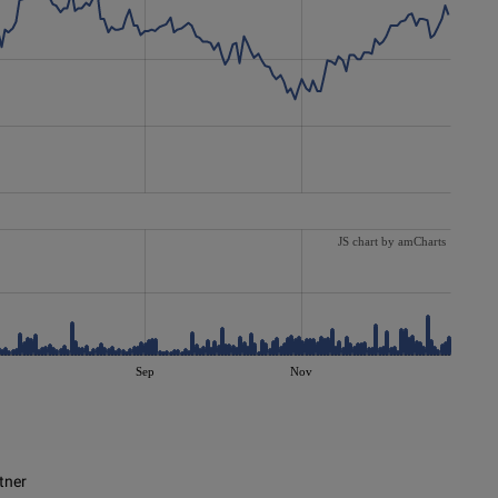
JS chart by amCharts
Sep
Nov
tner