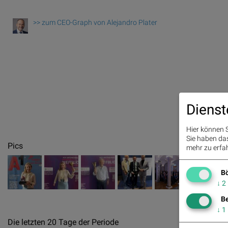
>> zum CEO-Graph von Alejandro Plater
Dienst
Hier können S
Sie haben das 
Pics
mehr zu erfah
Bö
↓
2
Be
↓
1
Die letzten 20 Tage der Periode