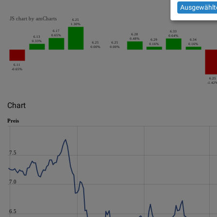
Ausgewählte
JS chart by amCharts
6.25
1.30%
6.17
6.33
6.28
0.65%
0.64%
6.13
0.48%
6.29
6.34
0.33%
6.25
6.25
0.16%
0.16%
0.00%
0.00%
6.11
-0.65%
6.25
-1.42
Chart
Preis
7.5
7.0
6.5