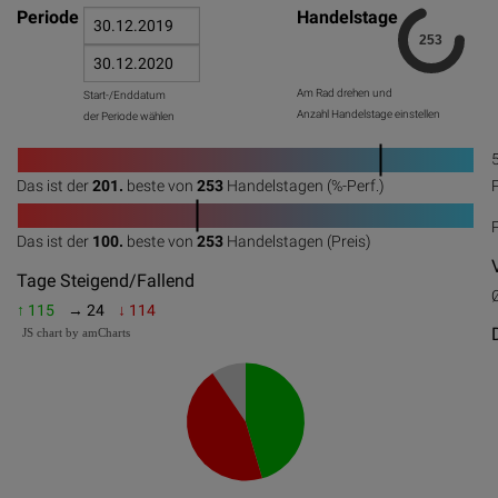
Periode
Handelstage
Am Rad drehen und
Start-/Enddatum
Anzahl Handelstage einstellen
der Periode wählen
1
Das ist der
201.
beste von
253
Handelstagen (%-Perf.)
0
20
40
60
80
100
1
Das ist der
100.
beste von
253
Handelstagen (Preis)
0
20
40
60
80
100
Tage Steigend/Fallend
↑ 115
→ 24
↓ 114
JS chart by amCharts