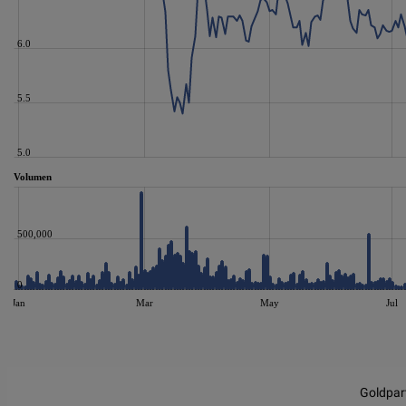
6.0
5.5
5.0
Volumen
500,000
0
Jan
Mar
May
Jul
JS chart by amCharts
Goldpar