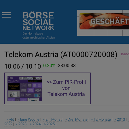
BÖRSE
SOCIAL
NETWORK
Die Homebase
österreichischer Aktien
Telekom Austria
(AT0000720008)
hande
10.06 / 10.10
0.20%
23:00:33
>> Zum PIR-Profil
von
Telekom Austria
» ytd
|
» Eine Woche
|
» Ein Monat
|
» Drei Monate
|
» 12 Monate
|
» 2013
|
2022
|
» 2023
|
» 2024
|
» 2025
|