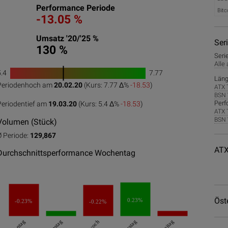
Performance Periode
Bitc
-13.05 %
Umsatz '20/'25 %
Ser
130 %
Seri
Alle
5.4
7.77
1
Läng
Periodenhoch am
20.02.20
(Kurs: 7.77 Δ%
-18.53
)
ATX 
0
50
100
BSN 
Perf
Periodentief am
19.03.20
(Kurs: 5.4 Δ%
-18.53
)
ATX 
BSN 
Volumen (Stück)
Ø Periode:
129,867
ATX
Durchschnittsperformance Wochentag
Öst
0.23%
-0.23%
-0.22%
Montag
Dienstag
Freitag