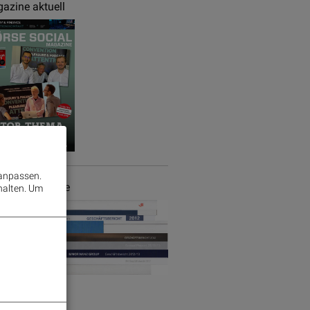
azine aktuell
 anpassen.
chäftsberichte
halten.
Um