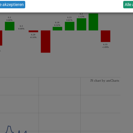
 akzeptieren
Alle
6.4
1.59%
6.3
1.12%
6.3
6.23
0.80%
0.81%
6.18
0.32%
6.3
0.00%
6.29
-0.16%
6.33
-1.09%
%
JS chart by amCharts