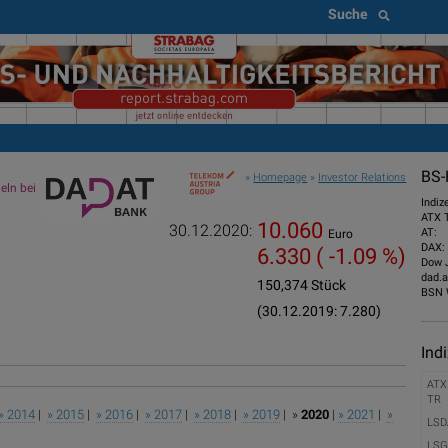
Suche
BS-
»
Homepage
»
Investor Relations
ln bei
Indiz
ATX 
10.060
30.12.2020:
AT:
Euro
DAX:
6.330
( -1.09 %)
Dow 
dad.a
150,374 Stück
BSN 
(30.12.2019: 7.280)
Ind
ATX
TR
» 2014
|
» 2015
|
» 2016
|
» 2017
|
» 2018
|
» 2019
| »
2020
|
» 2021
|
»
LSD
LSG