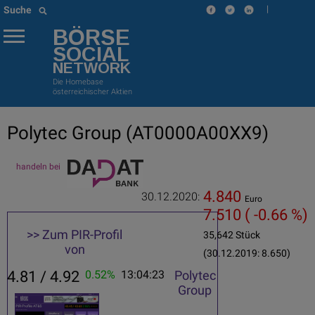
|
Suche
BÖRSE
SOCIAL
NETWORK
Die Homebase
österreichischer Aktien
Polytec Group
(AT0000A00XX9)
handeln bei
4.840
30.12.2020:
Euro
7.510
( -0.66 %)
>> Zum PIR-Profil
35,642 Stück
von
(30.12.2019: 8.650)
4.81 / 4.92
0.52%
13:04:23
Polytec
Group