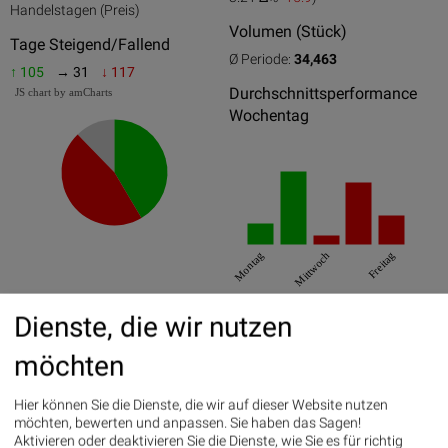
0
50
100
Handelstagen (Preis)
Volumen (Stück)
Tage Steigend/Fallend
Ø Periode:
34,463
↑ 105
→ 31
↓ 117
Durchschnittsperformance
JS chart by amCharts
Wochentag
Montag
Mittwoch
Freitag
>> zum CEO-Graph von Markus
Best/Worst
Dienste, die wir nutzen
Huemer
Days
möchten
24.03.2020
19
23.03.2020
14
Hier können Sie die Dienste, die wir auf dieser Website nutzen
möchten, bewerten und anpassen. Sie haben das Sagen!
03.06.2020
12
Aktivieren oder deaktivieren Sie die Dienste, wie Sie es für richtig