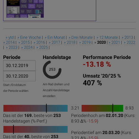
» ytd
|
» Eine Woche
|
» Ein Monat
|
» Drei Monate
|
» 12 Monate
|
» 2013
|
» 2014
|
» 2015
|
» 2016
|
» 2017
|
» 2018
|
» 2019
| »
2020
|
» 2021
|
» 2022
|
» 2023
|
» 2024
|
» 2025
|
Periode
Handelstage
Performance Periode
-13.18 %
Umsatz '20/'25 %
407 %
Am Rad drehen und
Start-/Enddatum
Anzahl Handelstage
der Periode wählen
einstellen
3.21
8.93
1
Das ist der
169.
beste von
253
Periodenhoch am
02.01.20
(Kurs:
0
50
100
0
100
Handelstagen (%-Perf.)
8.93 Δ%
-15.9
)
Periodentief am
20.03.20
(Kurs:
Das ist der
40.
beste von
253
3.21 Δ%
-15.9
)