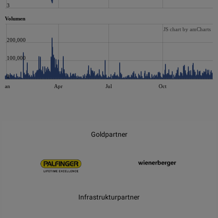
3
Volumen
JS chart by amCharts
200,000
100,000
0
Jan
Apr
Jul
Oct
JS chart by amCharts
Goldpartner
Infrastrukturpartner