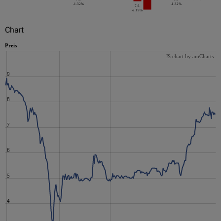
-1.32%
-1.32%
7.6
-2.19%
Chart
Preis
JS chart by amCharts
9
8
7
6
5
4