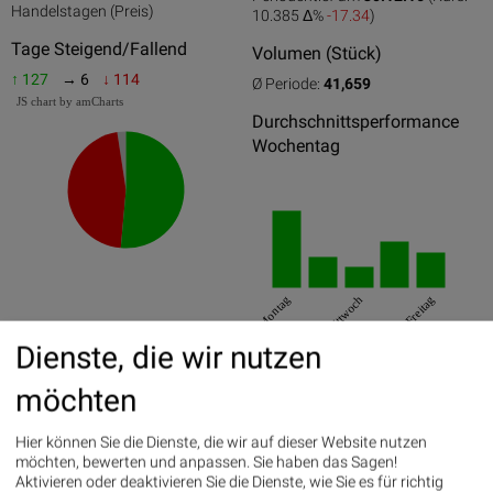
0
50
100
Handelstagen (Preis)
10.385 Δ%
-17.34
)
Tage Steigend/Fallend
Volumen (Stück)
↑ 127
→ 6
↓ 114
Ø Periode:
41,659
JS chart by amCharts
Durchschnittsperformance
Wochentag
Montag
Mittwoch
Freitag
Dienste, die wir nutzen
Best/Worst Days
möchten
24.01.2017
7.14%
24.11.2017
6.49%
Hier können Sie die Dienste, die wir auf dieser Website nutzen
möchten, bewerten und anpassen. Sie haben das Sagen!
25.04.2017
5.98%
Aktivieren oder deaktivieren Sie die Dienste, wie Sie es für richtig