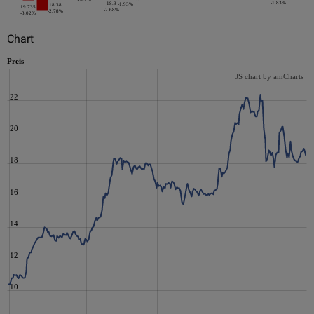
-1.83%
18.9
-1.93%
18.38
19.735
-2.68%
-2.78%
-3.02%
Chart
Preis
JS chart by amCharts
22
20
18
16
14
12
10