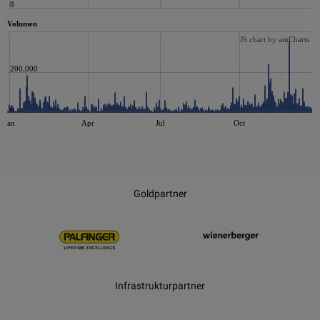
8
Volumen
JS chart by amCharts
200,000
0
Jan
Apr
Jul
Oct
JS chart by amCharts
Goldpartner
Infrastrukturpartner