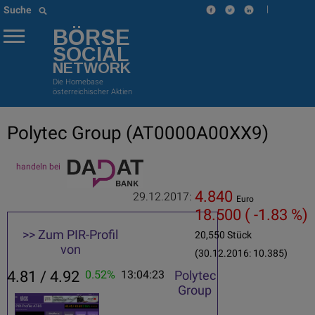
|
Suche
BÖRSE
SOCIAL
NETWORK
Die Homebase
österreichischer Aktien
Polytec Group
(AT0000A00XX9)
handeln bei
4.840
29.12.2017:
Euro
18.500
( -1.83 %)
>> Zum PIR-Profil
20,550 Stück
von
(30.12.2016: 10.385)
4.81 / 4.92
0.52%
13:04:23
Polytec
Group