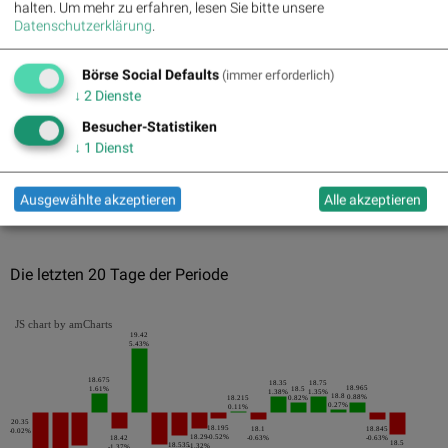
halten.
Um mehr zu erfahren, lesen Sie bitte unsere
07.11.2017
-8.25%
Datenschutzerklärung
.
09.11.2017
-6.85%
Börse Social Defaults
(immer erforderlich)
31.07.2017
-4.3%
↓
2
Dienste
Pics
Besucher-Statistiken
↓
1
Dienst
Ausgewählte akzeptieren
Alle akzeptieren
Die letzten 20 Tage der Periode
JS chart by amCharts
19.42
5.43%
18.675
18.35
18.75
18.965
1.61%
18.5
1.38%
1.35%
18.8
0.88%
18.215
0.82%
0.27%
0.11%
20.35
18.195
18.1
18.845
-0.02%
18.29
-0.52%
18.42
-0.63%
-0.63%
18.5
18.535
-1.32%
-1.37%