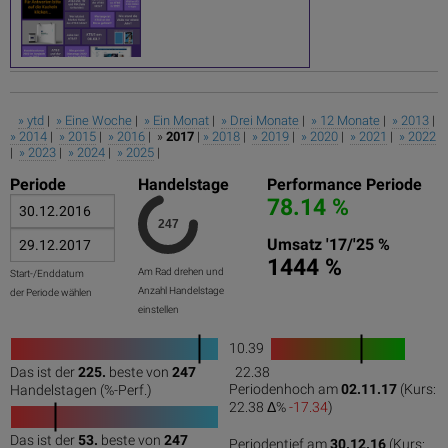
» ytd
|
» Eine Woche
|
» Ein Monat
|
» Drei Monate
|
» 12 Monate
|
» 2013
|
» 2014
|
» 2015
|
» 2016
| »
2017
|
» 2018
|
» 2019
|
» 2020
|
» 2021
|
» 2022
|
» 2023
|
» 2024
|
» 2025
|
Periode
Handelstage
Performance Periode
78.14 %
Umsatz '17/'25 %
1444 %
Am Rad drehen und
Start-/Enddatum
Anzahl Handelstage
der Periode wählen
einstellen
10.39
1
Das ist der
225.
beste von
247
22.38
0
50
100
0
100
Periodenhoch am
02.11.17
(Kurs:
Handelstagen (%-Perf.)
22.38 Δ%
-17.34
)
Das ist der
53.
beste von
247
Periodentief am
30.12.16
(Kurs: