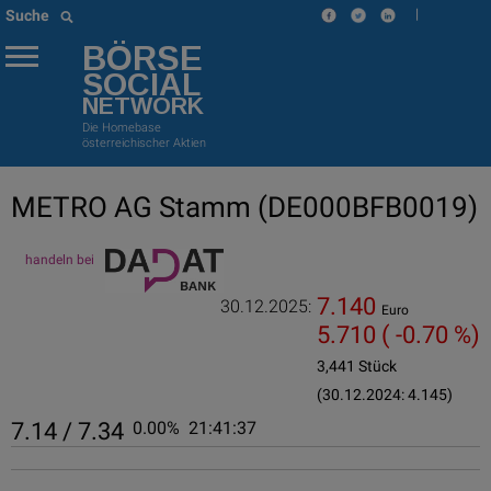
|
Suche
BÖRSE
SOCIAL
NETWORK
Die Homebase
österreichischer Aktien
METRO AG Stamm
(DE000BFB0019)
handeln bei
7.140
30.12.2025:
Euro
5.710
( -0.70 %)
3,441 Stück
(30.12.2024: 4.145)
7.14 / 7.34
0.00%
21:41:37