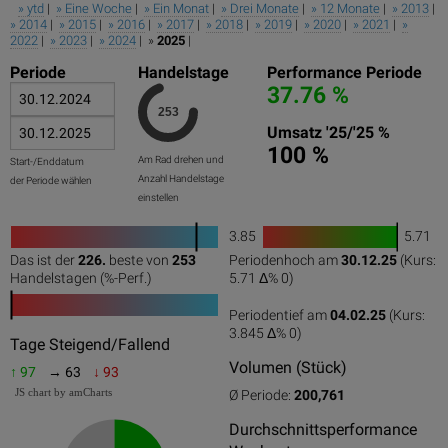
» ytd
|
» Eine Woche
|
» Ein Monat
|
» Drei Monate
|
» 12 Monate
|
» 2013
|
» 2014
|
» 2015
|
» 2016
|
» 2017
|
» 2018
|
» 2019
|
» 2020
|
» 2021
|
»
2022
|
» 2023
|
» 2024
| »
2025
|
Periode
Handelstage
Performance Periode
37.76 %
Umsatz '25/'25 %
100 %
Am Rad drehen und
Start-/Enddatum
Anzahl Handelstage
der Periode wählen
einstellen
3.85
5.71
1
Das ist der
226.
beste von
253
Periodenhoch am
30.12.25
(Kurs:
0
50
100
0
100
Handelstagen (%-Perf.)
5.71 Δ%
0
)
Periodentief am
04.02.25
(Kurs:
3.845 Δ%
0
)
0
50
100
Tage Steigend/Fallend
Volumen (Stück)
↑ 97
→ 63
↓ 93
JS chart by amCharts
Ø Periode:
200,761
Durchschnittsperformance