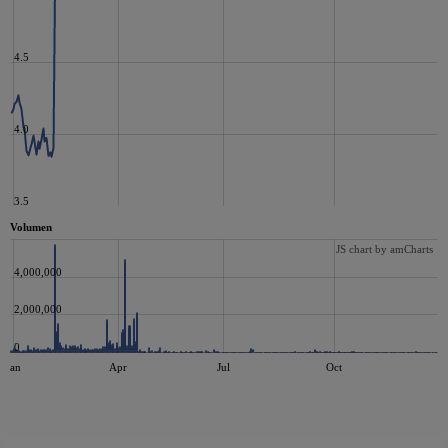
4.5
4.0
3.5
Volumen
JS chart by amCharts
4,000,000
2,000,000
0
Jan
Apr
Jul
Oct
JS chart by amCharts