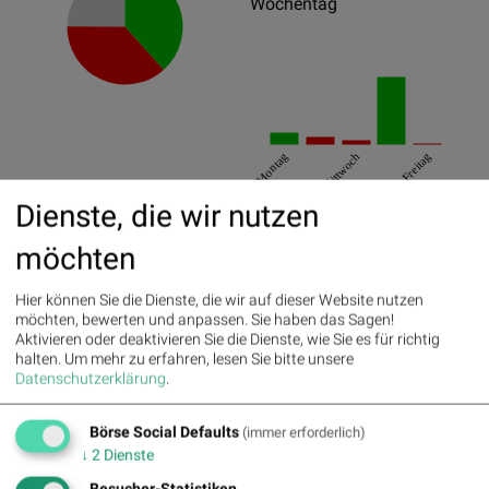
Wochentag
Montag
Mittwoch
Freitag
Dienste, die wir nutzen
Best/Worst Days
möchten
06.02.2025
37.77%
09.06.2025
5.77%
Hier können Sie die Dienste, die wir auf dieser Website nutzen
möchten, bewerten und anpassen. Sie haben das Sagen!
24.04.2025
3.68%
Aktivieren oder deaktivieren Sie die Dienste, wie Sie es für richtig
halten.
Um mehr zu erfahren, lesen Sie bitte unsere
14.01.2025
-3.84%
Datenschutzerklärung
.
31.01.2025
-3.14%
Börse Social Defaults
(immer erforderlich)
10.01.2025
-2.99%
↓
2
Dienste