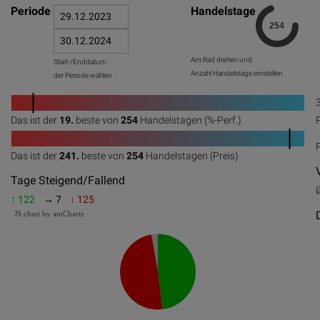
Periode
Handelstage
Am Rad drehen und
Start-/Enddatum
Anzahl Handelstage einstellen
der Periode wählen
1
Das ist der
19.
beste von
254
Handelstagen (%-Perf.)
0
20
40
60
80
100
1
Das ist der
241.
beste von
254
Handelstagen (Preis)
0
20
40
60
80
100
Tage Steigend/Fallend
↑ 122
→ 7
↓ 125
JS chart by amCharts