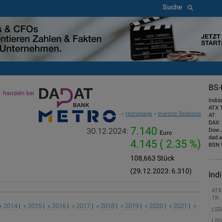
Suche
BS-
handeln bei
Indiz
ATX 
»
Homepage
»
Investor Relations
AT:
DAX:
7.140
30.12.2024:
Dow 
Euro
dad.a
4.145
( 2.35 %)
BSN 
108,663 Stück
(29.12.2023: 6.310)
Ind
ATX
TR
» 2014
|
» 2015
|
» 2016
|
» 2017
|
» 2018
|
» 2019
|
» 2020
|
» 2021
|
»
LSD
LSG