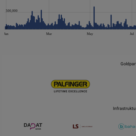
500,000
0
Jan
Mar
May
Jul
JS chart by amCharts
Goldpar
Infrastruktu