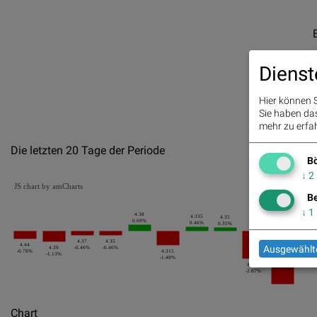
Dienst
Hier können S
Sie haben das 
mehr zu erfah
Die letzten 20 Tage der Periode
Bö
↓
2
JS chart by amCharts
Be
↓
1
4.38
4.335
4.35
4.01
0.69%
0.46%
0.35%
0.38
4.37
4.35
4.44
Ausgewählte
4.39
-0.46%
-0.46%
-0.78%
4.315
-1.13%
-1.48%
4.225
-2.87%
Chart