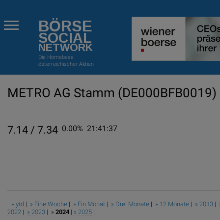
BÖRSE
SOCIAL
NETWORK
Die Homebase
österreichischer Aktien
METRO AG Stamm
(DE000BFB0019)
7.14 / 7.34
0.00%
21:41:37
» ytd
|
» Eine Woche
|
» Ein Monat
|
» Drei Monate
|
» 12 Monate
|
» 2013
|
2022
|
» 2023
| »
2024
|
» 2025
|