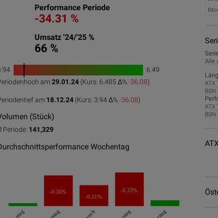
Performance Periode
Bitc
-34.31 %
Umsatz '24/'25 %
Ser
66 %
Seri
Alle
3.94
6.49
1
Läng
Periodenhoch am
29.01.24
(Kurs: 6.485 Δ%
-36.08
)
ATX 
0
50
100
BSN 
Perf
Periodentief am
18.12.24
(Kurs: 3.94 Δ%
-36.08
)
ATX 
BSN 
Volumen (Stück)
Ø Periode:
141,329
ATX
Durchschnittsperformance Wochentag
Öst
-0.33%
-0.30%
-0.21%
Montag
Dienstag
Freitag