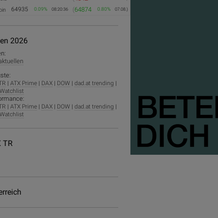
64935
(
64874
0.09%
0.80%
oin
08:20:36
07.08.)
ien 2026
en:
 aktuellen
ste:
TR
|
ATX Prime
|
DAX
|
DOW
|
dad.at trending
|
Watchlist
ormance:
TR
|
ATX Prime
|
DAX
|
DOW
|
dad.at trending
|
Watchlist
 TR
erreich