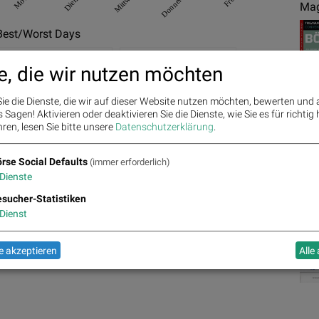
Mittwoch
Donnerstag
Mag
Best/Worst Days
20.02.2024
5.39%
08.02.2024
-9.09%
e, die wir nutzen möchten
20.06.2024
5.08%
11.12.2024
-5.44%
ie die Dienste, die wir auf dieser Website nutzen möchten, bewerten und
04.10.2024
3.39%
08.05.2024
-5.43%
Sagen! Aktivieren oder deaktivieren Sie die Dienste, wie Sie es für richtig 
ren, lesen Sie bitte unsere
Datenschutzerklärung
.
rse Social Defaults
(immer erforderlich)
Dienste
Ges
sucher-Statistiken
4.05
4.105
4.145
2.53%
2.37%
2.35%
Dienst
3.945
3.95
3.95
%
0.13%
0.13%
0.00%
4.005
 akzeptieren
Alle
-0.37%
3.94
4.02
-1.62%
-2.07%