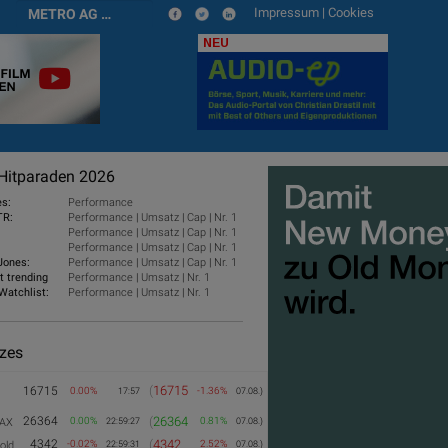
Impressum
|
Cookies
METRO AG Stamm
NEU
Hitparaden 2026
es:
Performance
TR:
Performance
|
Umsatz
|
Cap
|
Nr. 1
Performance
|
Umsatz
|
Cap
|
Nr. 1
Performance
|
Umsatz
|
Cap
|
Nr. 1
Jones:
Performance
|
Umsatz
|
Cap
|
Nr. 1
t trending
Performance
|
Umsatz
|
Nr. 1
Watchlist:
Performance
|
Umsatz
|
Nr. 1
izes
(
16715
16715
0.00%
-1.36%
17:57
07.08.)
26364
(
26364
0.00%
0.81%
AX
22:59:27
07.08.)
4342
(
4342
-0.02%
2.52%
old
22:59:31
07.08.)