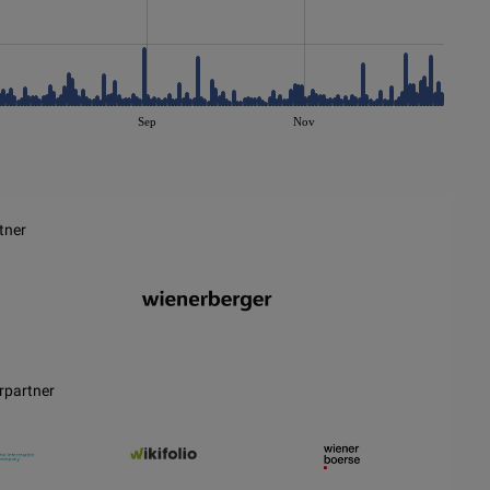
Sep
Nov
tner
rpartner