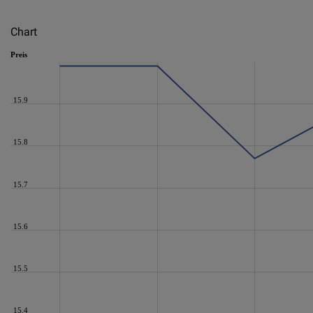
Chart
Preis
15.9
15.8
15.7
15.6
15.5
15.4