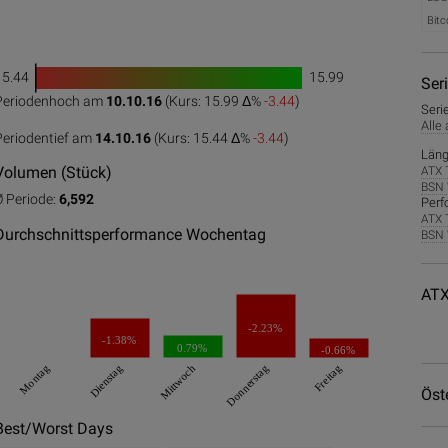
Bitc
15.44
15.99
1
Ser
Periodenhoch am
10.10.16
(Kurs: 15.99 Δ%
-3.44
)
Seri
0
50
100
Alle
Periodentief am
14.10.16
(Kurs: 15.44 Δ%
-3.44
)
Läng
Volumen (Stück)
ATX 
BSN 
Ø Periode:
6,592
Perf
ATX 
Durchschnittsperformance Wochentag
BSN 
ATX
-2.23%
-1.38%
0.79%
-0.66%
Montag
Dienstag
Mittwoch
Donnerstag
Freitag
Öst
Best/Worst Days