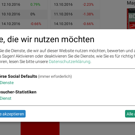
Mag
12.10.2016
0.79%
13.10.2016
-2.23%
10.10.2016
0%
11.10.2016
-1.38%
14.10.2016
-0.66%
14.10.2016
-0.66%
e, die wir nutzen möchten
ie die Dienste, die wir auf dieser Website nutzen möchten, bewerten und
Sagen! Aktivieren oder deaktivieren Sie die Dienste, wie Sie es für richtig 
ren, lesen Sie bitte unsere
Datenschutzerklärung
.
rse Social Defaults
(immer erforderlich)
Ges
Dienste
sucher-Statistiken
Dienst
 akzeptieren
Alle
15.44
-0.66%