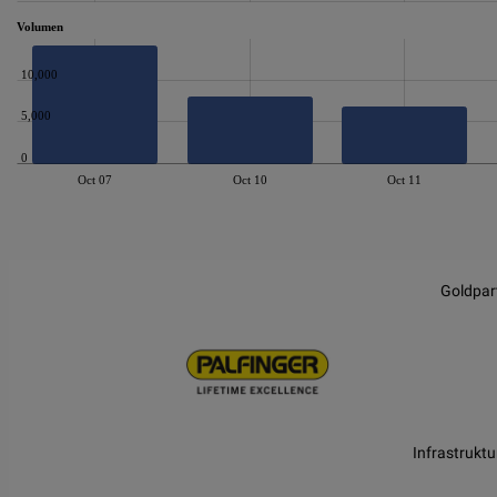
Volumen
10,000
5,000
0
Oct 07
Oct 10
Oct 11
JS chart by amCharts
Goldpar
Infrastruktu