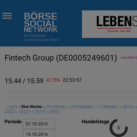
BÖRSE
SOCIAL
NETWORK
Die Homebase
österreichischer Aktien
Fintech Group
(DE0005249601)
handeln b
15.44 / 15.59
-0.15%
22:53:57
» ytd
| »
Eine Woche
|
» Ein Monat
|
» Drei Monate
|
» 12 Monate
|
» 2013
|
2022
|
» 2023
|
» 2024
|
» 2025
|
Periode
Handelstage