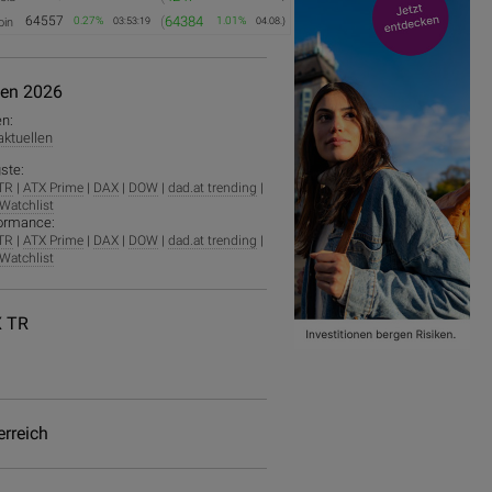
64557
(
64384
0.27%
1.01%
oin
03:53:19
04.08.)
ien 2026
en:
 aktuellen
ste:
TR
|
ATX Prime
|
DAX
|
DOW
|
dad.at trending
|
Watchlist
ormance:
TR
|
ATX Prime
|
DAX
|
DOW
|
dad.at trending
|
Watchlist
 TR
erreich