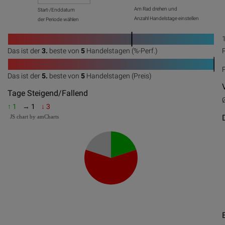
Am Rad drehen und
Start-/Enddatum
Anzahl Handelstage einstellen
der Periode wählen
1
Das ist der
3.
beste von
5
Handelstagen (%-Perf.)
0
20
40
60
80
100
1
Das ist der
5.
beste von
5
Handelstagen (Preis)
0
20
40
60
80
100
Tage Steigend/Fallend
↑ 1
→ 1
↓ 3
JS chart by amCharts