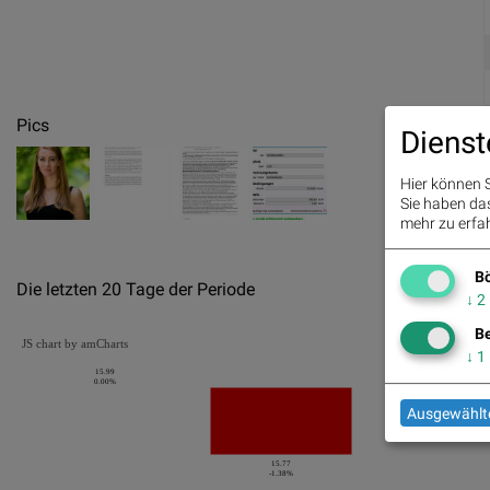
Pics
Dienst
Hier können S
Sie haben das 
mehr zu erfah
Bö
Die letzten 20 Tage der Periode
↓
2
Be
JS chart by amCharts
↓
1
15.99
0.00%
Ausgewählte
15.77
-1.38%