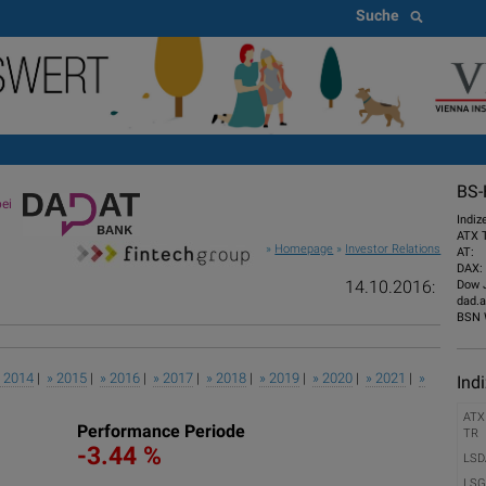
Suche
BS-
ei
Indiz
ATX 
»
Homepage
»
Investor Relations
AT:
DAX:
14.10.2016:
Dow 
dad.a
BSN 
» 2014
|
» 2015
|
» 2016
|
» 2017
|
» 2018
|
» 2019
|
» 2020
|
» 2021
|
»
Ind
ATX
Performance Periode
TR
-3.44 %
LSD
LSG