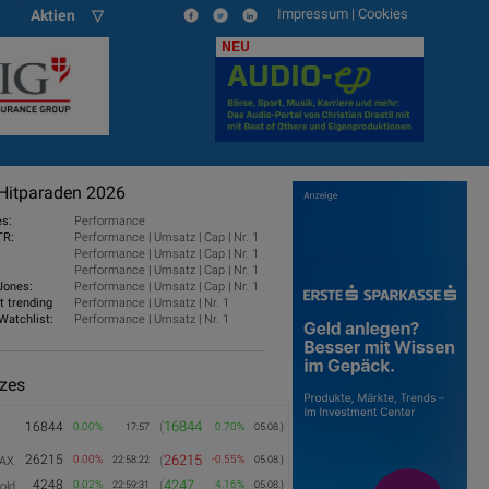
Impressum
|
Cookies
Aktien ▽
NEU
Hitparaden 2026
es:
Performance
TR:
Performance
|
Umsatz
|
Cap
|
Nr. 1
Performance
|
Umsatz
|
Cap
|
Nr. 1
Performance
|
Umsatz
|
Cap
|
Nr. 1
Jones:
Performance
|
Umsatz
|
Cap
|
Nr. 1
t trending
Performance
|
Umsatz
|
Nr. 1
Watchlist:
Performance
|
Umsatz
|
Nr. 1
izes
(
16844
16844
0.00%
0.70%
17:57
05.08.)
26215
(
26215
0.00%
-0.55%
AX
22:58:22
05.08.)
4248
(
4247
0.02%
4.16%
old
22:59:31
05.08.)