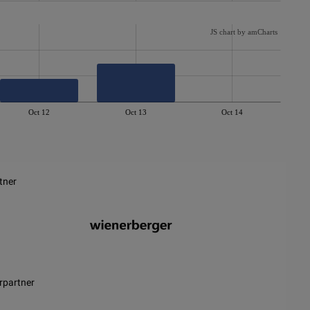
JS chart by amCharts
Oct 12
Oct 13
Oct 14
tner
rpartner