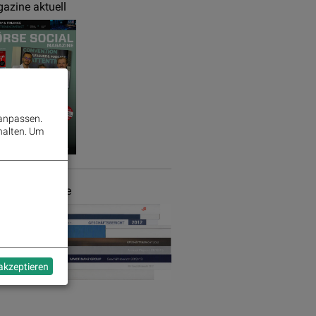
azine aktuell
 anpassen.
halten.
Um
chäftsberichte
 akzeptieren