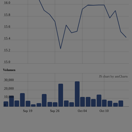
16.0
15.8
15.6
15.4
15.2
15.0
Volumen
JS chart by amCharts
30,000
20,000
10,000
0
Sep 19
Sep 26
Oct 04
Oct 10
JS chart by amCharts