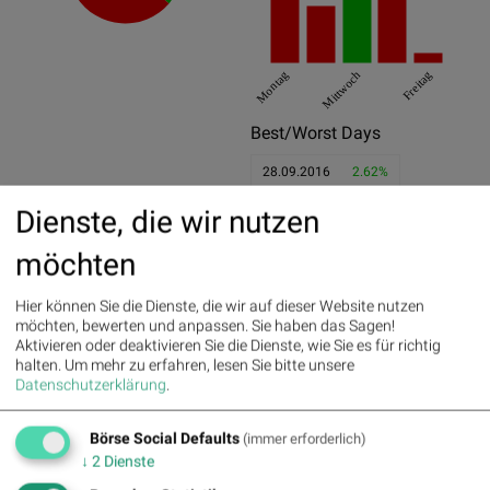
Montag
Mittwoch
Freitag
Best/Worst Days
28.09.2016
2.62%
04.10.2016
2.41%
Dienste, die wir nutzen
14.09.2016
1.23%
möchten
27.09.2016
-2.93%
Hier können Sie die Dienste, die wir auf dieser Website nutzen
13.10.2016
-2.23%
möchten, bewerten und anpassen. Sie haben das Sagen!
Aktivieren oder deaktivieren Sie die Dienste, wie Sie es für richtig
21.09.2016
-1.59%
halten.
Um mehr zu erfahren, lesen Sie bitte unsere
Datenschutzerklärung
.
Pics
Börse Social Defaults
(immer erforderlich)
↓
2
Dienste