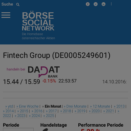
|
Suche
BÖRSE
SOCIAL
NETWORK
Die Homebase
österreichischer Aktien
Fintech Group
(DE0005249601)
handeln bei
15.44 / 15.59
-0.15%
22:53:57
14.10.2016:
» ytd
|
» Eine Woche
| »
Ein Monat
|
» Drei Monate
|
» 12 Monate
|
» 2013
|
» 2014
|
» 2015
|
» 2016
|
» 2017
|
» 2018
|
» 2019
|
» 2020
|
» 2021
|
»
2022
|
» 2023
|
» 2024
|
» 2025
|
Periode
Handelstage
Performance Periode