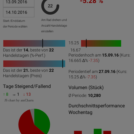
-5.28 %
Am Rad drehen und
Start-/Enddatum
Anzahl Handelstage
der Periode wählen
einstellen
15.25
1
Das ist der
14.
beste von
22
16.67
0
50
100
0
100
Periodenhoch am
15.09.16
(Kurs:
Handelstagen (%-Perf.)
16.665 Δ%
-7.35
)
Das ist der
21.
beste von
22
Periodentief am
27.09.16
(Kurs:
0
50
100
Handelstagen (Preis)
15.25 Δ%
-7.35
)
Tage Steigend/Fallend
Volumen (Stück)
↑ 8
→ 1
↓ 13
Ø Periode:
10,280
JS chart by amCharts
Durchschnittsperformance
Wochentag