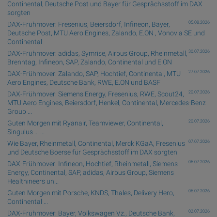
Continental, Deutsche Post und Bayer für Gesprächsstoff im DAX
sorgten
05.08.2026
DAX-Frühmover: Fresenius, Beiersdorf, Infineon, Bayer,
Deutsche Post, MTU Aero Engines, Zalando, E.ON , Vonovia SE und
Continental
30.07.2026
DAX-Frühmover: adidas, Symrise, Airbus Group, Rheinmetall,
Brenntag, Infineon, SAP, Zalando, Continental und E.ON
27.07.2026
DAX-Frühmover: Zalando, SAP, Hochtief, Continental, MTU
Aero Engines, Deutsche Bank, RWE, E.ON und BASF
20.07.2026
DAX-Frühmover: Siemens Energy, Fresenius, RWE, Scout24,
MTU Aero Engines, Beiersdorf, Henkel, Continental, Mercedes-Benz
Group ...
20.07.2026
Guten Morgen mit Ryanair, Teamviewer, Continental,
Singulus ... ...
07.07.2026
Wie Bayer, Rheinmetall, Continental, Merck KGaA, Fresenius
und Deutsche Boerse für Gesprächsstoff im DAX sorgten
06.07.2026
DAX-Frühmover: Infineon, Hochtief, Rheinmetall, Siemens
Energy, Continental, SAP, adidas, Airbus Group, Siemens
Healthineers un...
06.07.2026
Guten Morgen mit Porsche, KNDS, Thales, Delivery Hero,
Continental ...
02.07.2026
DAX-Frühmover: Bayer, Volkswagen Vz., Deutsche Bank,