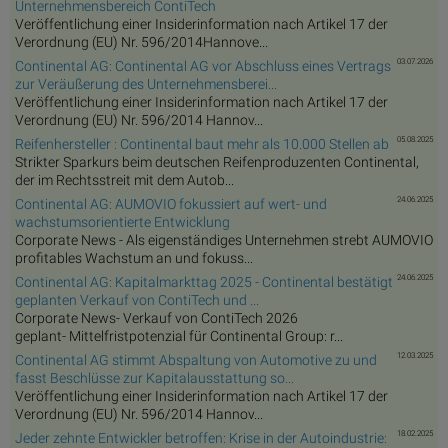
Unternehmensbereich ContiTech
Veröffentlichung einer Insiderinformation nach Artikel 17 der
Verordnung (EU) Nr. 596/2014Hannove...
03.07.2026
Continental AG: Continental AG vor Abschluss eines Vertrags
zur Veräußerung des Unternehmensberei...
Veröffentlichung einer Insiderinformation nach Artikel 17 der
Verordnung (EU) Nr. 596/2014 Hannov...
05.08.2025
Reifenhersteller : Continental baut mehr als 10.000 Stellen ab
Strikter Sparkurs beim deutschen Reifenproduzenten Continental,
der im Rechtsstreit mit dem Autob...
24.06.2025
Continental AG: AUMOVIO fokussiert auf wert- und
wachstumsorientierte Entwicklung
Corporate News - Als eigenständiges Unternehmen strebt AUMOVIO
profitables Wachstum an und fokuss...
24.06.2025
Continental AG: Kapitalmarkttag 2025 - Continental bestätigt
geplanten Verkauf von ContiTech und ...
Corporate News- Verkauf von ContiTech 2026
geplant- Mittelfristpotenzial für Continental Group: r...
12.03.2025
Continental AG stimmt Abspaltung von Automotive zu und
fasst Beschlüsse zur Kapitalausstattung so...
Veröffentlichung einer Insiderinformation nach Artikel 17 der
Verordnung (EU) Nr. 596/2014 Hannov...
18.02.2025
Jeder zehnte Entwickler betroffen: Krise in der Autoindustrie: