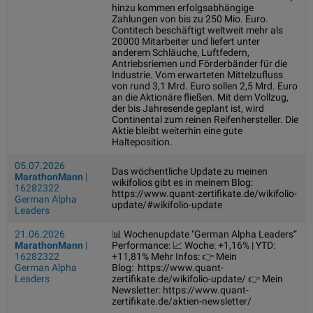
hinzu kommen erfolgsabhängige
Zahlungen von bis zu 250 Mio. Euro.
Contitech beschäftigt weltweit mehr als
20000 Mitarbeiter und liefert unter
anderem Schläuche, Luftfedern,
Antriebsriemen und Förderbänder für die
Industrie. Vom erwarteten Mittelzufluss
von rund 3,1 Mrd. Euro sollen 2,5 Mrd. Euro
an die Aktionäre fließen. Mit dem Vollzug,
der bis Jahresende geplant ist, wird
Continental zum reinen Reifenhersteller. Die
Aktie bleibt weiterhin eine gute
Halteposition.
05.07.2026
Das wöchentliche Update zu meinen
MarathonMann
|
wikifolios gibt es in meinem Blog:
16282322
https://www.quant-zertifikate.de/wikifolio-
German Alpha
update/#wikifolio-update
Leaders
21.06.2026
📊 Wochenupdate "German Alpha Leaders“
MarathonMann
|
Performance: 📈 Woche: +1,16% | YTD:
16282322
+11,81% Mehr Infos: 👉 Mein
German Alpha
Blog: https://www.quant-
Leaders
zertifikate.de/wikifolio-update/ 👉 Mein
Newsletter: https://www.quant-
zertifikate.de/aktien-newsletter/