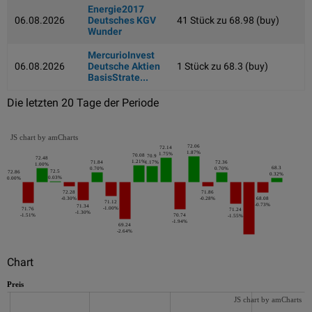
Energie2017
06.08.2026
Deutsches KGV
41 Stück zu 68.98 (buy)
Wunder
MercurioInvest
06.08.2026
Deutsche Aktien
1 Stück zu 68.3 (buy)
BasisStrate...
Die letzten 20 Tage der Periode
JS chart by amCharts
72.06
72.14
1.87%
1.75%
70.08
70.9
72.48
1.21%
71.84
1.17%
72.36
1.00%
68.3
0.70%
0.70%
72.5
72.86
0.32%
0.03%
0.00%
72.28
71.86
-0.30%
-0.28%
68.08
71.12
-0.73%
71.34
-1.00%
71.76
71.24
-1.30%
-1.51%
70.74
-1.55%
-1.94%
69.24
-2.64%
Chart
Preis
JS chart by amCharts