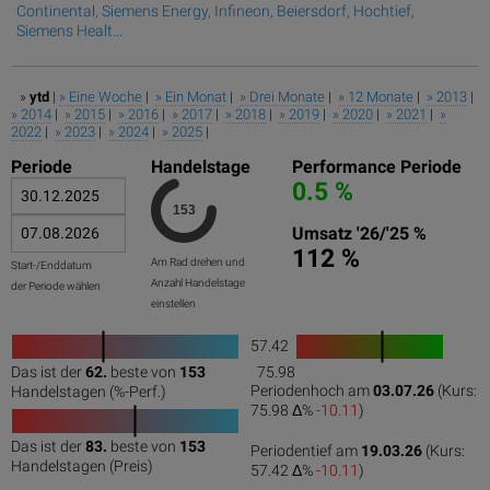
Continental, Siemens Energy, Infineon, Beiersdorf, Hochtief,
Siemens Healt...
»
ytd
|
» Eine Woche
|
» Ein Monat
|
» Drei Monate
|
» 12 Monate
|
» 2013
|
» 2014
|
» 2015
|
» 2016
|
» 2017
|
» 2018
|
» 2019
|
» 2020
|
» 2021
|
»
2022
|
» 2023
|
» 2024
|
» 2025
|
Periode
Handelstage
Performance Periode
0.5 %
Umsatz '26/'25 %
112 %
Am Rad drehen und
Start-/Enddatum
Anzahl Handelstage
der Periode wählen
einstellen
57.42
1
Das ist der
62.
beste von
153
75.98
0
50
100
0
100
Periodenhoch am
03.07.26
(Kurs:
Handelstagen (%-Perf.)
75.98 Δ%
-10.11
)
Das ist der
83.
beste von
153
Periodentief am
19.03.26
(Kurs:
0
50
100
Handelstagen (Preis)
57.42 Δ%
-10.11
)