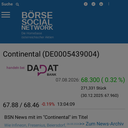
|
Suche
BÖRSE
SOCIAL
NETWORK
Die Homebase
österreichischer Aktien
Continental
(DE0005439004)
handeln bei
68.300
( 0.32 %)
07.08.2026:
271,331 Stück
(30.12.2025: 67.960)
67.88 / 68.46
-0.19%
13:04:09
BSN News mit im "Continental" im Titel
>> Zum News-Archiv
06.08.2026
Wie Infineon, Fresenius, Beiersdorf,