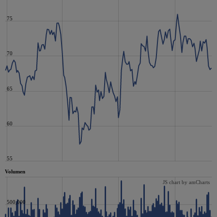
75
70
65
60
55
Volumen
JS chart by amCharts
500,000