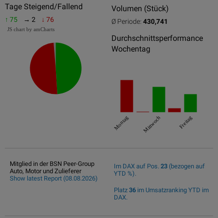
Tage Steigend/Fallend
Volumen (Stück)
↑ 75
→ 2
↓ 76
Ø Periode:
430,741
JS chart by amCharts
Durchschnittsperformance
Wochentag
Montag
Mittwoch
Freitag
Mitglied in der BSN Peer-Group
Im DAX auf Pos.
23
(bezogen auf
Auto, Motor und Zulieferer
YTD %).
Show latest Report (08.08.2026)
Platz
36
im Umsatzranking YTD im
DAX.