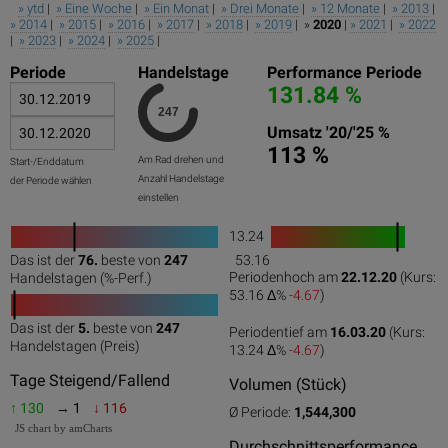
» ytd
|
» Eine Woche
|
» Ein Monat
|
» Drei Monate
|
» 12 Monate
|
» 2013
|
» 2014
|
» 2015
|
» 2016
|
» 2017
|
» 2018
|
» 2019
| »
2020
|
» 2021
|
» 2022
|
» 2023
|
» 2024
|
» 2025
|
Periode
Handelstage
Performance Periode
131.84 %
Umsatz '20/'25 %
113 %
Am Rad drehen und
Start-/Enddatum
Anzahl Handelstage
der Periode wählen
einstellen
13.24
1
Das ist der
76.
beste von
247
53.16
0
50
100
0
100
Periodenhoch am
22.12.20
(Kurs:
Handelstagen (%-Perf.)
53.16 Δ%
-4.67
)
Das ist der
5.
beste von
247
Periodentief am
16.03.20
(Kurs:
0
50
100
Handelstagen (Preis)
13.24 Δ%
-4.67
)
Tage Steigend/Fallend
Volumen (Stück)
↑ 130
→ 1
↓ 116
Ø Periode:
1,544,300
JS chart by amCharts
Durchschnittsperformance