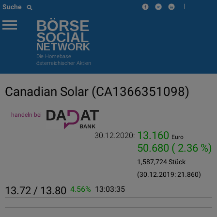
|
Suche
BÖRSE
SOCIAL
NETWORK
Die Homebase
österreichischer Aktien
Canadian Solar
(CA1366351098)
handeln bei
13.160
30.12.2020:
Euro
50.680
( 2.36 %)
1,587,724 Stück
(30.12.2019: 21.860)
13.72 / 13.80
4.56%
13:03:35