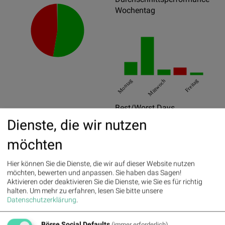
Wochentag
Montag
Mittwoch
Freitag
Best/Worst Days
Dienste, die wir nutzen
28.08.2020
13.55%
möchten
26.03.2020
12.75%
05.11.2020
11.96%
Hier können Sie die Dienste, die wir auf dieser Website nutzen
möchten, bewerten und anpassen. Sie haben das Sagen!
16.03.2020
-21.19%
Aktivieren oder deaktivieren Sie die Dienste, wie Sie es für richtig
halten.
Um mehr zu erfahren, lesen Sie bitte unsere
09.03.2020
-14.57%
Datenschutzerklärung
.
27.03.2020
-12.28%
Börse Social Defaults
(immer erforderlich)