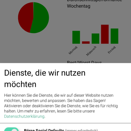
Wochentag
Montag
Mittwoch
Freitag
Best/Worst Days
Dienste, die wir nutzen
14.11.2025
17.33%
möchten
29.10.2025
15.9%
31.10.2025
15.72%
Hier können Sie die Dienste, die wir auf dieser Website nutzen
möchten, bewerten und anpassen. Sie haben das Sagen!
19.03.2026
-26.94%
Aktivieren oder deaktivieren Sie die Dienste, wie Sie es für richtig
halten.
Um mehr zu erfahren, lesen Sie bitte unsere
20.11.2025
-18.76%
Datenschutzerklärung
.
21.08.2025
-18.55%
Börse Social Defaults
(immer erforderlich)