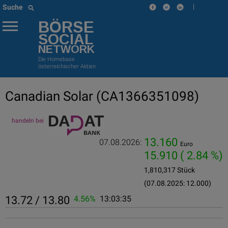
|
Suche
BÖRSE
SOCIAL
NETWORK
Die Homebase
österreichischer Aktien
Canadian Solar
(CA1366351098)
handeln bei
13.160
07.08.2026:
Euro
15.910
( 2.84 %)
1,810,317 Stück
(07.08.2025: 12.000)
13.72 / 13.80
4.56%
13:03:35