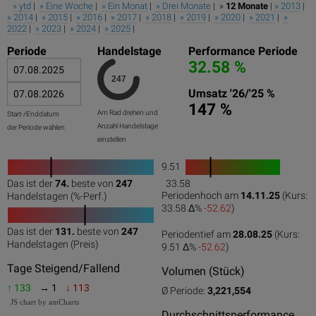
» ytd
|
» Eine Woche
|
» Ein Monat
|
» Drei Monate
| »
12 Monate
|
» 2013
|
» 2014
|
» 2015
|
» 2016
|
» 2017
|
» 2018
|
» 2019
|
» 2020
|
» 2021
|
»
2022
|
» 2023
|
» 2024
|
» 2025
|
Periode
Handelstage
Performance Periode
32.58 %
Umsatz '26/'25 %
147 %
Am Rad drehen und
Start-/Enddatum
Anzahl Handelstage
der Periode wählen
einstellen
9.51
1
Das ist der
74.
beste von
247
33.58
0
50
100
0
100
Periodenhoch am
14.11.25
(Kurs:
Handelstagen (%-Perf.)
33.58 Δ%
-52.62
)
Das ist der
131.
beste von
247
Periodentief am
28.08.25
(Kurs:
0
50
100
Handelstagen (Preis)
9.51 Δ%
-52.62
)
Tage Steigend/Fallend
Volumen (Stück)
↑ 133
→ 1
↓ 113
Ø Periode:
3,221,554
JS chart by amCharts
Durchschnittsperformance