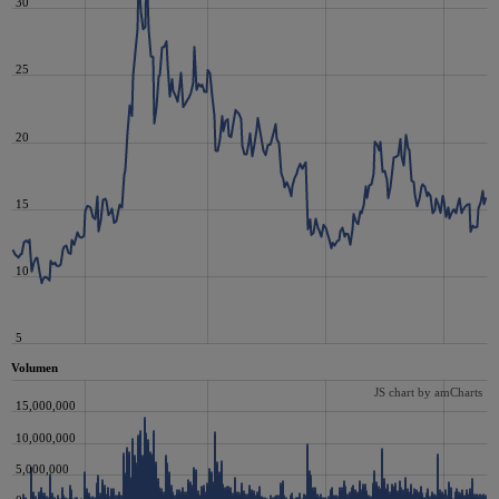
30
25
20
15
10
5
Volumen
JS chart by amCharts
15,000,000
10,000,000
5,000,000