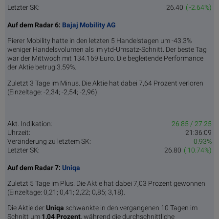
Letzter SK:
26.40
( -2.64%)
Auf dem Radar 6:
Bajaj Mobility AG
Pierer Mobility hatte in den letzten 5 Handelstagen um -43.3%
weniger Handelsvolumen als im ytd-Umsatz-Schnitt. Der beste Tag
war der Mittwoch mit 134.169 Euro. Die begleitende Performance
der Aktie betrug 3.59%.
Zuletzt 3 Tage im Minus. Die Aktie hat dabei 7,64 Prozent verloren
(Einzeltage: -2,34; -2,54; -2,96).
Akt. Indikation:
26.85 / 27.25
Uhrzeit:
21:36:09
Veränderung zu letztem SK:
0.93%
Letzter SK:
26.80
( 10.74%)
Auf dem Radar 7:
Uniqa
Zuletzt 5 Tage im Plus. Die Aktie hat dabei 7,03 Prozent gewonnen
(Einzeltage: 0,21; 0,41; 2,22; 0,85; 3,18).
Die Aktie der
Uniqa
schwankte in den vergangenen 10 Tagen im
Schnitt um
1,04 Pro­zent
, während die durchschnittliche