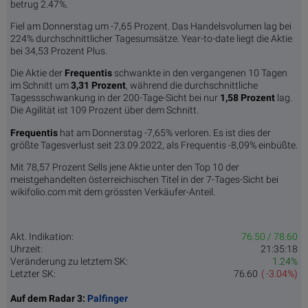
betrug 2.47%.
Fiel am Donnerstag um -7,65 Prozent. Das Handelsvolumen lag bei
224% durchschnittlicher Tagesumsätze. Year-to-date liegt die Aktie
bei 34,53 Prozent Plus.
Die Aktie der
Frequentis
schwankte in den vergangenen 10 Tagen
im Schnitt um
3,31 Pro­zent
, während die durchschnittliche
Tagessschwankung in der 200-Tage-Sicht bei nur
1,58 Prozent
lag.
Die Agilität ist 109 Prozent über dem Schnitt.
Frequentis
hat am Donnerstag -7,65% verloren. Es ist dies der
größte Tagesverlust seit 23.09.2022, als Frequentis -8,09% einbüßte.
Mit 78,57 Prozent Sells jene Aktie unter den Top 10 der
meistgehandelten österreichischen Titel in der 7-Tages-Sicht bei
wikifolio.com mit dem grössten Verkäufer-Anteil.
Akt. Indikation:
76.50 / 78.60
Uhrzeit:
21:35:18
Veränderung zu letztem SK:
1.24%
Letzter SK:
76.60
( -3.04%)
Auf dem Radar 3:
Palfinger