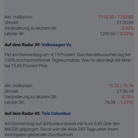
Akt. Indikation:
1153.20 / 1153.80
Uhrzeit:
21:35:59
Veränderung zu letztem SK:
-3.92%
Letzter SK:
1200.60
( -0.02%)
Auf dem Radar 39:
Volkswagen Vz.
Fiel am Donnerstag um -4,15 Prozent. Das Handelsvolumen lag bei
130% durchschnittlicher Tagesumsätze. Year-to-date liegt die Aktie
bei 15,45 Prozent Plus.
Akt. Indikation:
75.22 / 75.76
Uhrzeit:
21:36:14
Veränderung zu letztem SK:
-0.78%
Letzter SK:
76.08
( -1.07%)
Auf dem Radar 40:
Tele Columbus
Am Donnerstag auf Schlusskursbasis mit Kurs 0,45 über den
MA200 gegangen. Davor war die Aktie 283 Tage unter ihrem
wichtigsten gleitenden Durchschnitt.