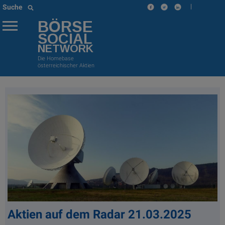
|
Suche
BÖRSE
SOCIAL
NETWORK
Die Homebase
österreichischer Aktien
Aktien auf dem Radar 21.03.2025