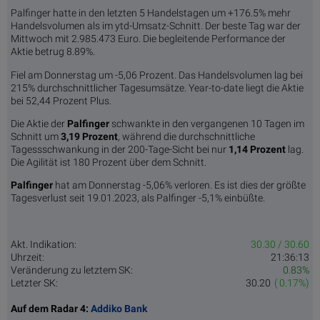
Palfinger hatte in den letzten 5 Handelstagen um +176.5% mehr
Handelsvolumen als im ytd-Umsatz-Schnitt. Der beste Tag war der
Mittwoch mit 2.985.473 Euro. Die begleitende Performance der
Aktie betrug 8.89%.
Fiel am Donnerstag um -5,06 Prozent. Das Handelsvolumen lag bei
215% durchschnittlicher Tagesumsätze. Year-to-date liegt die Aktie
bei 52,44 Prozent Plus.
Die Aktie der
Palfinger
schwankte in den vergangenen 10 Tagen im
Schnitt um
3,19 Pro­zent
, während die durchschnittliche
Tagessschwankung in der 200-Tage-Sicht bei nur
1,14 Prozent
lag.
Die Agilität ist 180 Prozent über dem Schnitt.
Palfinger
hat am Donnerstag -5,06% verloren. Es ist dies der größte
Tagesverlust seit 19.01.2023, als Palfinger -5,1% einbüßte.
Akt. Indikation:
30.30 / 30.60
Uhrzeit:
21:36:13
Veränderung zu letztem SK:
0.83%
Letzter SK:
30.20
( 0.17%)
Auf dem Radar 4:
Addiko Bank