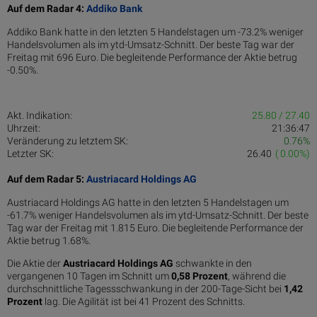
Auf dem Radar 4:
Addiko Bank
Addiko Bank hatte in den letzten 5 Handelstagen um -73.2% weniger
Handelsvolumen als im ytd-Umsatz-Schnitt. Der beste Tag war der
Freitag mit 696 Euro. Die begleitende Performance der Aktie betrug
-0.50%.
Akt. Indikation:
25.80 / 27.40
Uhrzeit:
21:36:47
Veränderung zu letztem SK:
0.76%
Letzter SK:
26.40
( 0.00%)
Auf dem Radar 5:
Austriacard Holdings AG
Austriacard Holdings AG hatte in den letzten 5 Handelstagen um
-61.7% weniger Handelsvolumen als im ytd-Umsatz-Schnitt. Der beste
Tag war der Freitag mit 1.815 Euro. Die begleitende Performance der
Aktie betrug 1.68%.
Die Aktie der
Austriacard Holdings AG
schwankte in den
vergangenen 10 Tagen im Schnitt um
0,58 Pro­zent
, während die
durchschnittliche Tagessschwankung in der 200-Tage-Sicht bei
1,42
Prozent
lag. Die Agilität ist bei 41 Prozent des Schnitts.