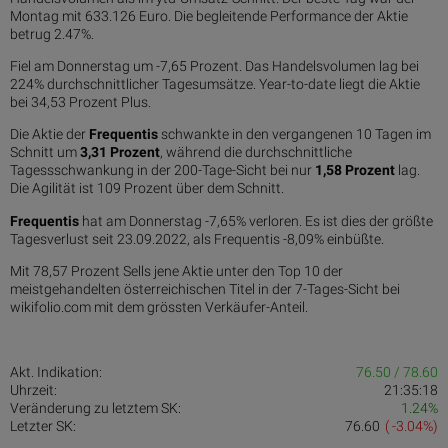
Montag mit 633.126 Euro. Die begleitende Performance der Aktie
betrug 2.47%.
Fiel am Donnerstag um -7,65 Prozent. Das Handelsvolumen lag bei
224% durchschnittlicher Tagesumsätze. Year-to-date liegt die Aktie
bei 34,53 Prozent Plus.
Die Aktie der
Frequentis
schwankte in den vergangenen 10 Tagen im
Schnitt um
3,31 Pro­zent
, während die durchschnittliche
Tagessschwankung in der 200-Tage-Sicht bei nur
1,58 Prozent
lag.
Die Agilität ist 109 Prozent über dem Schnitt.
Frequentis
hat am Donnerstag -7,65% verloren. Es ist dies der größte
Tagesverlust seit 23.09.2022, als Frequentis -8,09% einbüßte.
Mit 78,57 Prozent Sells jene Aktie unter den Top 10 der
meistgehandelten österreichischen Titel in der 7-Tages-Sicht bei
wikifolio.com mit dem grössten Verkäufer-Anteil.
Akt. Indikation:
76.50 / 78.60
Uhrzeit:
21:35:18
Veränderung zu letztem SK:
1.24%
Letzter SK:
76.60
( -3.04%)