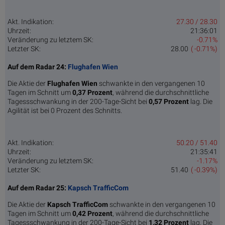
Akt. Indikation:
27.30 / 28.30
Uhrzeit:
21:36:01
Veränderung zu letztem SK:
-0.71%
Letzter SK:
28.00
( -0.71%)
Auf dem Radar 24:
Flughafen Wien
Die Aktie der
Flughafen Wien
schwankte in den vergangenen 10
Tagen im Schnitt um
0,37 Pro­zent
, während die durchschnittliche
Tagessschwankung in der 200-Tage-Sicht bei
0,57 Prozent
lag. Die
Agilität ist bei 0 Prozent des Schnitts.
Akt. Indikation:
50.20 / 51.40
Uhrzeit:
21:35:41
Veränderung zu letztem SK:
-1.17%
Letzter SK:
51.40
( -0.39%)
Auf dem Radar 25:
Kapsch TrafficCom
Die Aktie der
Kapsch TrafficCom
schwankte in den vergangenen 10
Tagen im Schnitt um
0,42 Pro­zent
, während die durchschnittliche
Tagessschwankung in der 200-Tage-Sicht bei
1,32 Prozent
lag. Die