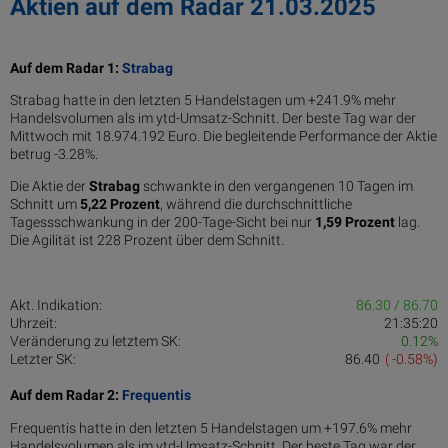
Aktien auf dem Radar 21.03.2025
Auf dem Radar 1:
Strabag
Strabag hatte in den letzten 5 Handelstagen um +241.9% mehr
Handelsvolumen als im ytd-Umsatz-Schnitt. Der beste Tag war der
Mittwoch mit 18.974.192 Euro. Die begleitende Performance der Aktie
betrug -3.28%.
Die Aktie der
Strabag
schwankte in den vergangenen 10 Tagen im
Schnitt um
5,22 Pro­zent
, während die durchschnittliche
Tagessschwankung in der 200-Tage-Sicht bei nur
1,59 Prozent
lag.
Die Agilität ist 228 Prozent über dem Schnitt.
Akt. Indikation:
86.30 / 86.70
Uhrzeit:
21:35:20
Veränderung zu letztem SK:
0.12%
Letzter SK:
86.40
( -0.58%)
Auf dem Radar 2:
Frequentis
Frequentis hatte in den letzten 5 Handelstagen um +197.6% mehr
Handelsvolumen als im ytd-Umsatz-Schnitt. Der beste Tag war der