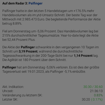
Auf dem Radar 3:
Palfinger
Palfinger hatte in den letzten 5 Handelstagen um +176.5% mehr
Handelsvolumen als im ytd-Umsatz-Schnitt. Der beste Tag war der
Mittwoch mit 2.985.473 Euro. Die begleitende Performance der Aktie
betrug 8.89%.
Fiel am Donnerstag um -5,06 Prozent. Das Handelsvolumen lag bei
215% durchschnittlicher Tagesumsätze. Year-to-date liegt die Aktie
bei 52,44 Prozent Plus.
Die Aktie der
Palfinger
schwankte in den vergangenen 10 Tagen im
Schnitt um
3,19 Pro­zent
, während die durchschnittliche
Tagessschwankung in der 200-Tage-Sicht bei nur
1,14 Prozent
lag.
Die Agilität ist 180 Prozent über dem Schnitt.
Palfinger
hat am Donnerstag -5,06% verloren. Es ist dies der größte
Tagesverlust seit 19.01.2023, als Palfinger -5,1% einbüßte.
Akt. Indikation:
30.30 / 30.60
Uhrzeit:
21:36:13
Veränderung zu letztem SK:
0.83%
Letzter SK:
30.20
( 0.17%)