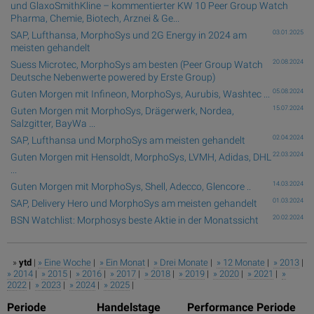
und GlaxoSmithKline – kommentierter KW 10 Peer Group Watch
Pharma, Chemie, Biotech, Arznei & Ge...
03.01.2025
SAP, Lufthansa, MorphoSys und 2G Energy in 2024 am
meisten gehandelt
20.08.2024
Suess Microtec, MorphoSys am besten (Peer Group Watch
Deutsche Nebenwerte powered by Erste Group)
05.08.2024
Guten Morgen mit Infineon, MorphoSys, Aurubis, Washtec ...
15.07.2024
Guten Morgen mit MorphoSys, Drägerwerk, Nordea,
Salzgitter, BayWa ...
02.04.2024
SAP, Lufthansa und MorphoSys am meisten gehandelt
22.03.2024
Guten Morgen mit Hensoldt, MorphoSys, LVMH, Adidas, DHL
...
14.03.2024
Guten Morgen mit MorphoSys, Shell, Adecco, Glencore ..
01.03.2024
SAP, Delivery Hero und MorphoSys am meisten gehandelt
20.02.2024
BSN Watchlist: Morphosys beste Aktie in der Monatssicht
»
ytd
|
» Eine Woche
|
» Ein Monat
|
» Drei Monate
|
» 12 Monate
|
» 2013
|
» 2014
|
» 2015
|
» 2016
|
» 2017
|
» 2018
|
» 2019
|
» 2020
|
» 2021
|
»
2022
|
» 2023
|
» 2024
|
» 2025
|
Periode
Handelstage
Performance Periode