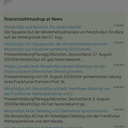
finanzmarktmashup.at News
27.08.2024
MorphoSys und Novartis: Ein neues Kapitel?
Der Squeeze-Out der Minderheitsaktionäre von MorphoSys: Ein Blick
auf die Hintergründe Am 27. Aug...
27.08.2024
MorphoSys AG: Squeeze-Out der Minderheitsaktionäre von
MorphoSys auf Hauptversammlung 2024 beschl...
PressemitteilungPlanegg/München, Deutschland, 27. August
2024Die MorphoSys AG gab heute bekannt, ...
21.08.2024
Hogan Lovells berät MorphoSys bei dem Rückzug von der
Börse und dem öffentlichen Delisting-Erwerb...
Pressemitteilung vom 20. August 2024Unter gemeinsamer Leitung
ihres Frankfurter Partners Prof. Dr...
05.08.2024
MorphoSys AG: MorphoSys schließt freiwilliges Delisting von
der Frankfurter Wertpapierbörse und d...
PressemitteilungPlanegg/München, Deutschland, 5. August
2024Die MorphoSys AG hat heute bekannt ge...
05.08.2024
MorphoSys Aktie: Delisting und Übernahme durch Novartis
Die MorphoSys AG hat ihr freiwilliges Delisting von der Frankfurter
Wertpapierbörse und dem Nasda...
19.07.2024
Hauptversammlung der MorphoSys AG zum