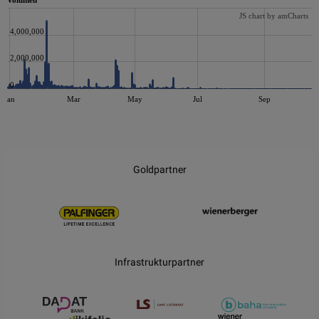
Volumen
JS chart by amCharts
4,000,000
2,000,000
0
Jan
Mar
May
Jul
Sep
JS chart by amCharts
Goldpartner
Infrastrukturpartner