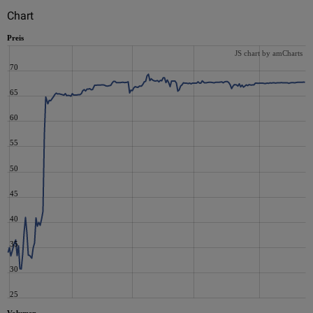
Chart
Preis
JS chart by amCharts
70
65
60
55
50
45
40
35
30
25