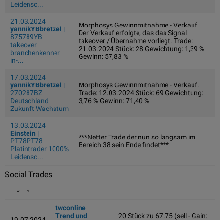
Leidensc...
21.03.2024
Morphosys Gewinnmitnahme - Verkauf.
yannikYBbretzel
|
Der Verkauf erfolgte, das das Signal
875789YB
takeover / Übernahme vorliegt. Trade:
takeover
21.03.2024 Stück: 28 Gewichtung: 1,39 %
branchenkenner
Gewinn: 57,83 %
in-...
17.03.2024
yannikYBbretzel
|
Morphosys Gewinnmitnahme - Verkauf.
270287BZ
Trade: 12.03.2024 Stück: 69 Gewichtung:
Deutschland
3,76 % Gewinn: 71,40 %
Zukunft Wachstum
13.03.2024
Einstein
|
***Netter Trade der nun so langsam im
PT78PT78
Bereich 38 sein Ende findet***
Platintrader 1000%
Leidensc...
Social Trades
«
»
twconline
Trend und
20 Stück zu 67.75 (sell - Gain:
19.07.2024