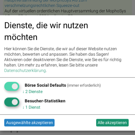
verschmelzungsrechtlichen Squeeze-out
Auf der virtuellen ordentlichen Hauptversammlung der MophoSys
AG am 27. August 2024 soll unter TO...
Dienste, die wir nutzen
18.07.2024
MorphoSys AG: Veröffentlichung gemäß § 40 Abs. 1 WpHG
mit dem Ziel der europaweiten Verbreitung
Mitteilung gemäß § 43 Abs. 1 WpHGAm 20. Juni 2024 hat die
möchten
Novartis AG der MorphoSys AG gemäß §§ 3...
13.07.2024
MorphoSys Aktie: Delisting angekündigt
Hier können Sie die Dienste, die wir auf dieser Website nutzen
– MorphoSys zieht sich freiwillig vom Nasdaq Global Market zurück.
möchten, bewerten und anpassen. Sie haben das Sagen!
– Novartis plant eine…Der Beit...
Aktivieren oder deaktivieren Sie die Dienste, wie Sie es für richtig
12.07.2024
halten.
Um mehr zu erfahren, lesen Sie bitte unsere
MorphoSys AG: MorphoSys kündigt freiwilliges Delisting vom
Datenschutzerklärung
.
Nasdaq Global Market an
PressemitteilungPlanegg/München, Deutschland, 12. Juli 2024Die
MorphoSys AG (FSE: MOR; NASDAQ: MO...
Börse Social Defaults
(immer erforderlich)
12.07.2024
MorphoSys AG: Barabfindung im Rahmen des
↓
2
Dienste
verschmelzungsrechtlichen Squeeze-Outs auf EUR 68,00 fes...
Veröffentlichung einer Insiderinformation gemäß Artikel 17 Abs. 1
Besucher-Statistiken
der Verordnung (EU) Nr. 596/201...
↓
1
Dienst
Social Trading Kommentare
Ausgewählte akzeptieren
Alle akzeptieren
«
»