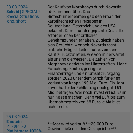
28.03.2024
Der Kauf von Morphosys durch Novartis
Scheid
| SPECIAL2
rückt immer näher. Das
Special Situations
Biotechunternehmen gab den Erhalt der
long/short
kartellrechtlichen Freigaben in
Deutschland, Österreich und den USA
bekannt. Damit hat der geplante Deal alle
erforderlichen behördlichen
Genehmigungen erhalten. Zugleich haben
sich Gerüchte, wonach Novartis recht
einfache Möglichkeiten habe, von dem
Kauf zurückzutreten, wie von mir erwartet
als unsinnig erwiesen. Die Zahlen von
Morphosys gerieten ins Hintertreffen. Hohe
Forschungskosten, geringere
Finanzerträge und ein Umsatzrückgang
sorgten 2023 unter dem Strich für einen
Verlust von knapp 190 Mio. Euro. Ein Jahr
zuvor hatte der Fehlbetrag noch gut 151
Mio. betragen. Wer noch investiert ist, kann
nun Kasse machen. Denn viel Luft bis zum
Übernahmepreis von 68 Euro je Aktie ist
nicht mehr.
25.03.2024
Einstein
|
***Mor wird verkauft***20.000 Euro
PT78PT78
Gewinn fließen in den Geldspeicher***
Platintrader 1000%