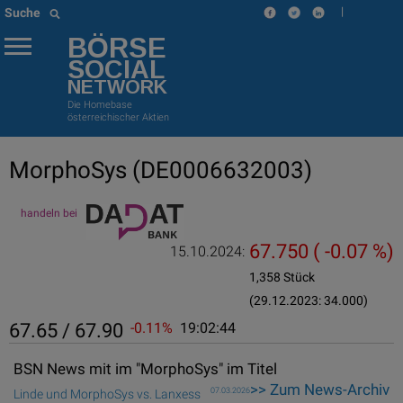
|
Suche
BÖRSE
SOCIAL
NETWORK
Die Homebase
österreichischer Aktien
MorphoSys
(DE0006632003)
handeln bei
67.750
( -0.07 %)
15.10.2024:
1,358 Stück
(29.12.2023: 34.000)
67.65 / 67.90
-0.11%
19:02:44
BSN News mit im "MorphoSys" im Titel
>> Zum News-Archiv
07.03.2026
Linde und MorphoSys vs. Lanxess