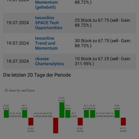
Momentum
88.72% )
(gehebelt)
twconline
25 Stück zu 67.75 (sell - Gain:
19.07.2024
SPACE Tech
88.72% )
Opportunities
twconline
30 Stück zu 67.75 (sell - Gain:
19.07.2024
Trend und
88.72% )
Momentum
cbusse
10 Stück zu 67.25 (sell - Gain:
18.07.2024
Chartanalytics
311.95% )
Die letzten 20 Tage der Periode
JS chart by amCharts
67.65
0.15%
67.65
67.7
67.7
67.7
67.75
67.8
0.07%
0.07%
0.07%
0.07%
0.07%
0.07%
67.65
67.65
67.65
67.65
67.65
67.7
67.75
67.75
67.75
0.00%
0.00%
0.00%
0.00%
0.00%
0.00%
0.00%
0.00%
0.00%
67.65
67.65
67.75
-0.07%
-0.07%
-0.07%