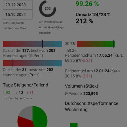
99.26 %
Umsatz '24/'23 %
212 %
Am Rad drehen und
Start-/Enddatum
Anzahl Handelstage
der Periode wählen
einstellen
30.75
1
Das ist der
137.
beste von
203
69.35
0
50
100
0
100
Periodenhoch am
17.05.24
(Kurs:
Handelstagen (%-Perf.)
69.35 Δ%
-2.31
)
Das ist der
31.
beste von
203
Periodentief am
12.01.24
(Kurs:
0
50
100
Handelstagen (Preis)
30.75 Δ%
-2.31
)
Tage Steigend/Fallend
Volumen (Stück)
↑ 92
→ 40
↓ 71
Ø Periode:
223,595
JS chart by amCharts
Durchschnittsperformance
Wochentag