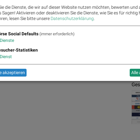
Mag
ie die Dienste, die wir auf dieser Website nutzen möchten, bewerten und
Sagen! Aktivieren oder deaktivieren Sie die Dienste, wie Sie es für richtig 
84.63
7.00%
ren, lesen Sie bitte unsere
Datenschutzerklärung
.
78.25
4.26%
86.19
2.66%
rse Social Defaults
(immer erforderlich)
75.05
80.04
Dienste
83.96
-0.11%
-0.31%
77.11
-0.80%
-1.46%
79.1
sucher-Statistiken
-3.41%
%
Dienst
 akzeptieren
Alle
JS chart by amCharts
Ges