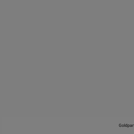
JS chart by amCharts
Goldpar