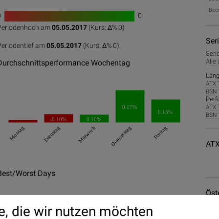
Bitc
0
0
Periodenhoch am
05.05.2017
(Kurs: Δ%
0
)
0
50
100
Ser
Periodentief am
05.05.2017
(Kurs: Δ%
0
)
Seri
Alle
Durchschnittsperformance Wochentag
Läng
ATX 
BSN 
Perf
ATX 
0.17%
0.15%
BSN 
-0.10%
0.10%
Montag
Dienstag
Mittwoch
Donnerstag
Freitag
ATX
Best/Worst Days
Öst
e, die wir nutzen möchten