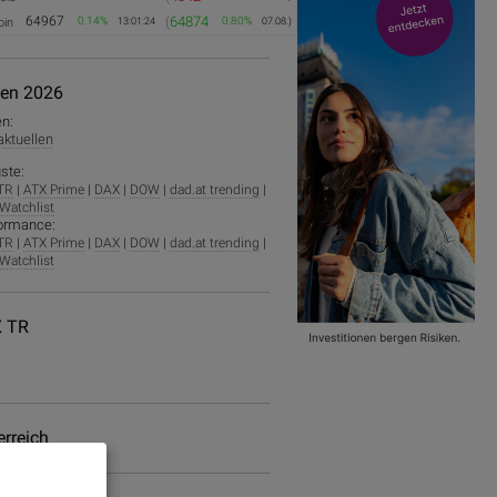
64967
(
64874
0.14%
0.80%
oin
13:01:24
07.08.)
ien 2026
en:
 aktuellen
ste:
TR
|
ATX Prime
|
DAX
|
DOW
|
dad.at trending
|
Watchlist
ormance:
TR
|
ATX Prime
|
DAX
|
DOW
|
dad.at trending
|
Watchlist
 TR
erreich