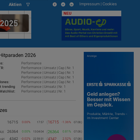
Impressum
|
Cookies
Aktien ▽
NEU
Hitparaden 2026
es:
Performance
TR:
Performance
|
Umsatz
|
Cap
|
Nr. 1
Performance
|
Umsatz
|
Cap
|
Nr. 1
Performance
|
Umsatz
|
Cap
|
Nr. 1
Jones:
Performance
|
Umsatz
|
Cap
|
Nr. 1
t trending
Performance
|
Umsatz
|
Nr. 1
Watchlist:
Performance
|
Umsatz
|
Nr. 1
izes
(
16715
16715
0.00%
-1.36%
17:57
07.08.)
26364
(
26364
0.00%
0.81%
AX
13:04:04
07.08.)
4342
(
4342
-0.02%
2.52%
old
22:59:31
07.08.)