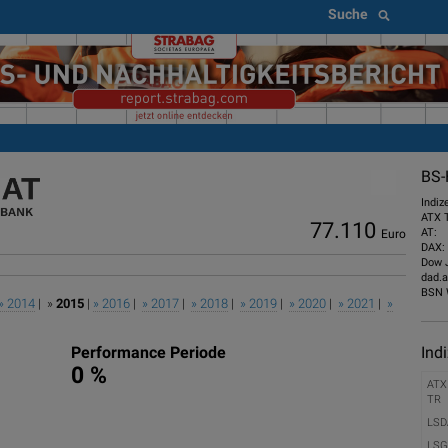
Suche
BS-
Indiz
ATX 
77.110
AT:
Euro
DAX:
Dow 
dad.a
BSN 
» 2014
| »
2015
|
» 2016
|
» 2017
|
» 2018
|
» 2019
|
» 2020
|
» 2021
|
»
Ind
Performance Periode
0 %
ATX
TR
LSD
LSG