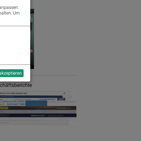
azine aktuell
 anpassen.
halten.
Um
 akzeptieren
chäftsberichte