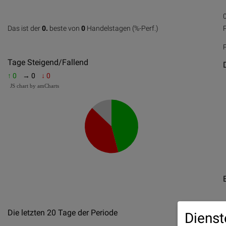
1
1
Das ist der
0.
beste von
0
Handelstagen (%-Perf.)
0
20
40
60
80
100
1
0
20
40
60
80
100
Tage Steigend/Fallend
↑ 0
→ 0
↓ 0
JS chart by amCharts
Die letzten 20 Tage der Periode
Dienst