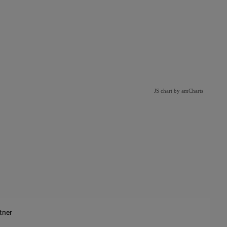
JS chart by amCharts
tner