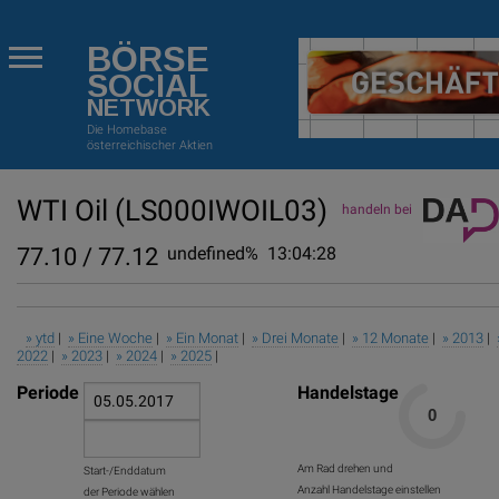
BÖRSE
SOCIAL
NETWORK
Die Homebase
österreichischer Aktien
WTI Oil
(LS000IWOIL03)
handeln bei
77.10 / 77.12
undefined%
13:04:28
» ytd
|
» Eine Woche
|
» Ein Monat
|
» Drei Monate
|
» 12 Monate
|
» 2013
|
2022
|
» 2023
|
» 2024
|
» 2025
|
Periode
Handelstage
Am Rad drehen und
Start-/Enddatum
Anzahl Handelstage einstellen
der Periode wählen