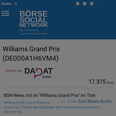
|
Suche
BÖRSE
SOCIAL
NETWORK
Die Homebase
österreichischer Aktien
Williams Grand Prix
(DE000A1H6VM4)
handeln bei
17.375
Euro
BSN News mit im "Williams Grand Prix" im Titel
>> Zum News-Archiv
22.01.2026
Mitbegründer David Williams
nimmt am Treffen der Mitglieder der Prometheus Investment
Alliance teil