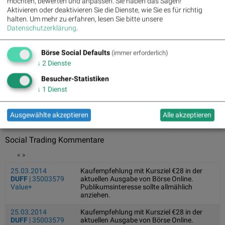
möchten, bewerten und anpassen. Sie haben das Sagen!
17.03.2025
Meet Sunita Williams and Butch Wilmore, the astronauts
Aktivieren oder deaktivieren Sie die Dienste, wie Sie es für richtig
who've been stuck in space since June
halten.
Um mehr zu erfahren, lesen Sie bitte unsere
Butch Wilmore and Sunita Williams will finally return to Earth after
Datenschutzerklärung
.
nine months 'stuck' in space...
04.03.2025
Serena Williams steigt als Miteigentümerin bei Toronto Tempo
Börse Social Defaults
(immer erforderlich)
ein
↓
2
Dienste
Tennis-Ikone Serena Williams investiert in den Frauen-Basketball
und wird Miteigentümerin des neu...
Besucher-Statistiken
12.02.2025
Williams Racing geht mit Atlassian als neuem Titelpartner in
↓
1
Dienst
die Zukunft
Das Formel-1-Team Williams Racing hat eine langfristige
Partnerschaft mit Atlassian bekannt gegeb...
Ausgewählte akzeptieren
Alle akzeptieren
Social Trading Kommentare
«
»
25.03.2014
Kaufempfehlung mit Kursziel €28 in der
DUFF
| 35003579
aktuellen Ausgabe von Börse Online.
Value+
Publikumsinteresse sollte allmählich
anziehen.
25.03.2014
Kaufempfehlung mit Kursziel €28 in der
DUFF
| 35003579
aktuellen Ausgabe von Börse Online.