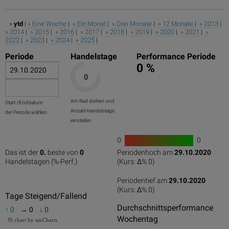
»
ytd
|
» Eine Woche
|
» Ein Monat
|
» Drei Monate
|
» 12 Monate
|
» 2013
|
» 2014
|
» 2015
|
» 2016
|
» 2017
|
» 2018
|
» 2019
|
» 2020
|
» 2021
|
»
2022
|
» 2023
|
» 2024
|
» 2025
|
Periode
Handelstage
Performance Periode
0 %
Am Rad drehen und
Start-/Enddatum
Anzahl Handelstage
der Periode wählen
einstellen
0
0
1
Das ist der
0.
beste von
0
Periodenhoch am
29.10.2020
0
50
100
0
100
Handelstagen (%-Perf.)
(Kurs: Δ%
0
)
Periodentief am
29.10.2020
(Kurs: Δ%
0
)
0
50
100
Tage Steigend/Fallend
Durchschnittsperformance
↑ 0
→ 0
↓ 0
Wochentag
JS chart by amCharts