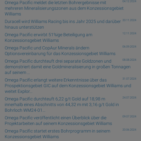
04.12.2024
Omega Pacific meldet die letzten Bohrergebnisse mit
mehreren Mineralisierungszonen aus dem Konzessionsgebiet
Williams
20.11.2024
Duracell wird Williams Racing bis ins Jahr 2025 und darüber
hinaus unterstützen
12.11.2024
Omega Pacific erwirbt 51%ige Beteiligung am
Konzessionsgebiet Williams
06.09.2024
Omega Pacific und CopAur Minerals ändern
Optionsvereinbarung für das Konzessionsgebiet Williams
08.08.2024
Omega Pacific durchteuft drei separate Goldzonen und
demonstriert damit eine Goldmineralisierung in großen Tonnagen
auf seinem ...
31.07.2024
Omega Pacific erlangt weitere Erkenntnisse über das
Prospektionsgebiet GIC auf dem Konzessionsgebiet Williams und
weitet Explor...
24.07.2024
Omega Pacific durchteuft 6,22 g/t Gold auf 18,98 m
innerhalb eines Abschnitts von 44,32 m mit 3,16 g/t Gold in
Bohrloch WM24-01...
09.07.2024
Omega Pacific veröffentlicht einen Überblick über die
Projektarbeiten auf seinem Konzessionsgebiet Williams
20.06.2024
Omega Pacific startet erstes Bohrprogramm in seinem
Konzessionsgebiet Williams