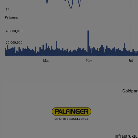
14
Volumen
40,000,000
20,000,000
0
Mar
May
Jul
JS chart by amCharts
Goldpar
Infrastruktu