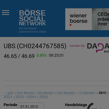
BÖRSE
SOCIAL
NETWORK
Die Homebase
österreichischer Aktien
UBS
(CH0244767585)
handeln bei
46.65 / 46.69
0.89%
09:25:01
» ytd
|
» Eine Woche
|
» Ein Monat
|
» Drei Monate
|
» 12 Monate
| »
2013
|
2022
|
» 2023
|
» 2024
|
» 2025
|
Periode
Handelstage