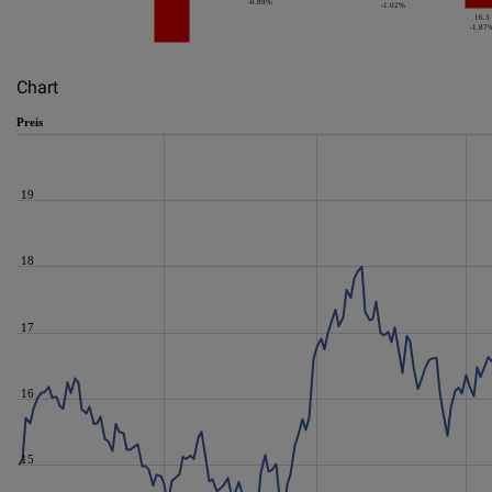
-0.89%
-1.02%
16.3
-1.87
Chart
Preis
19
18
17
16
15