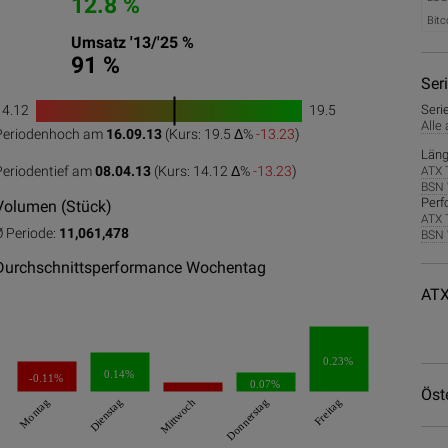
12.8 %
Bitc
Umsatz '13/'25 %
91 %
Ser
14.12
19.5
Seri
1
Alle
Periodenhoch am
16.09.13
(Kurs: 19.5 Δ%
-13.23
)
0
50
100
Läng
Periodentief am
08.04.13
(Kurs: 14.12 Δ%
-13.23
)
ATX 
BSN 
Perf
Volumen (Stück)
ATX 
Ø Periode:
11,061,478
BSN 
Durchschnittsperformance Wochentag
ATX
0.23%
0.14%
-0.11%
0.07%
Öst
Montag
Dienstag
Mittwoch
Donnerstag
Freitag