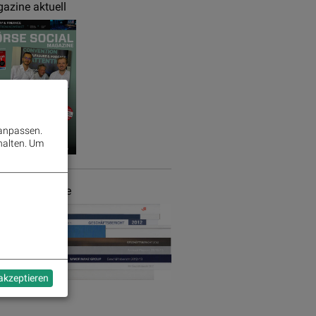
azine aktuell
 anpassen.
halten.
Um
chäftsberichte
 akzeptieren