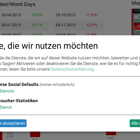
Mag
Best/Worst Days
30.04.2013
5.67%
29.10.2013
-7.72%
09.01.2013
4.11%
04.11.2013
-5.27%
10.04.2013
3.91%
23.05.2013
-3.78%
e, die wir nutzen möchten
ie die Dienste, die wir auf dieser Website nutzen möchten, bewerten und
Sagen! Aktivieren oder deaktivieren Sie die Dienste, wie Sie es für richtig 
ren, lesen Sie bitte unsere
Datenschutzerklärung
.
Ges
rse Social Defaults
(immer erforderlich)
Dienste
sucher-Statistiken
Dienst
16.59
2.09%
17.07
16.8
1.37%
1.27%
16.36
16.25
0.68%
 akzeptieren
Alle
16.84
0.49%
0.24%
16.25
-0.31%
16.92
16.17