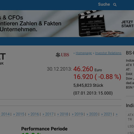
Suche
BS-
»
Homepage
»
Investor Relations
Indiz
ATX 
46.260
30.12.2013:
AT:
Euro
DAX:
16.920
( -0.88 %)
Dow 
dad.a
5,845,823 Stück
BSN 
(07.01.2013: 15.000)
Ind
» 2014
|
» 2015
|
» 2016
|
» 2017
|
» 2018
|
» 2019
|
» 2020
|
» 2021
|
»
ATX
TR
LSD
Performance Periode
LSG