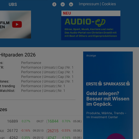
Impressum
|
Cookies
UBS
NEU
Hitparaden 2026
es:
Performance
TR:
Performance
|
Umsatz
|
Cap
|
Nr. 1
Performance
|
Umsatz
|
Cap
|
Nr. 1
Performance
|
Umsatz
|
Cap
|
Nr. 1
Jones:
Performance
|
Umsatz
|
Cap
|
Nr. 1
t trending
Performance
|
Umsatz
|
Nr. 1
Watchlist:
Performance
|
Umsatz
|
Nr. 1
izes
(
16844
16889
0.27%
0.70%
09:27
05.08.)
26172
(
26215
-0.16%
-0.55%
AX
09:25:13
05.08.)
4262
(
4247
0.35%
4.16%
old
09:25:12
05.08.)