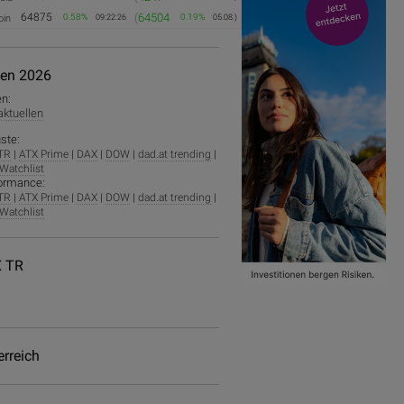
64875
(
64504
0.58%
0.19%
oin
09:22:26
05.08.)
ien 2026
en:
 aktuellen
ste:
TR
|
ATX Prime
|
DAX
|
DOW
|
dad.at trending
|
Watchlist
ormance:
TR
|
ATX Prime
|
DAX
|
DOW
|
dad.at trending
|
Watchlist
 TR
erreich