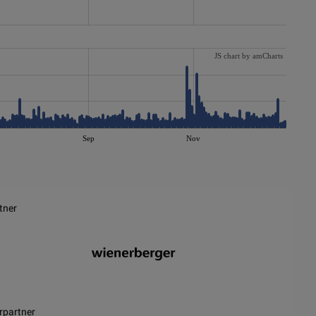
JS chart by amCharts
Sep
Nov
tner
rpartner