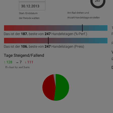
Am Rad drehen und
Start-/Enddatum
Anzahl Handelstage einstellen
der Periode wählen
1
Das ist der
187.
beste von
247
Handelstagen (%-Perf.)
0
20
40
60
80
100
1
Das ist der
106.
beste von
247
Handelstagen (Preis)
0
20
40
60
80
100
Tage Steigend/Fallend
↑ 128
→ 7
↓ 111
JS chart by amCharts