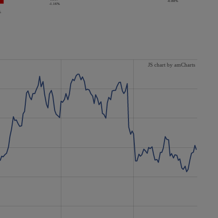
-0.88%
-1.16%
%
JS chart by amCharts